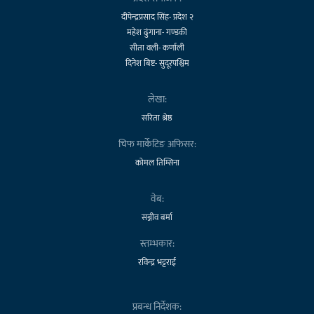
दीपेन्द्रप्रसाद सिंह- प्रदेश २
महेश ढुंगाना- गण्डकी
सीता वली- कर्णाली
दिनेश बिष्ट- सुदूरपश्चिम
लेखा:
सरिता श्रेष्ठ
चिफ मार्केटिङ अफिसर:
कोमल तिम्सिना
वेब:
सञ्जीव बर्मा
स्तम्भकार:
रविन्द्र भट्टराई
प्रबन्ध निर्देशक: