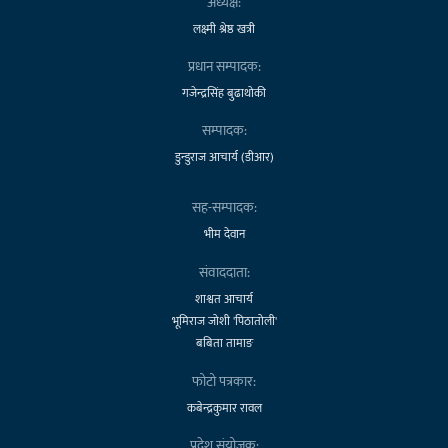
अध्यक्ष:
लक्ष्मी श्रेष्ठ खत्री
प्रधान सम्पादक:
गजेन्द्रसिंह बुढाथोकी
सम्पादक:
डुन्डुराज आचार्य (डीआर)
सह-सम्पादक:
भीम देवान
संवाददाता:
शाश्वत आचार्य
भूमिराज जोशी 'पिठातोली'
बबिता तामाङ
फोटो पत्रकार:
कबेन्द्रकुमार रावल
प्रदेश संयोजक: