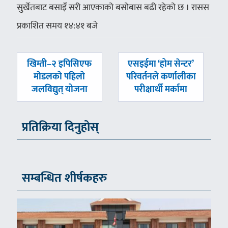
सुर्खेतबाट बसाइँ सरी आएकाको बसोबास बढी रहेको छ । रासस
प्रकाशित समय १४:४१ बजे
पछिल्लाे
अघिल्लाे
खिम्ती–२ इपिसिएफ
एसइईमा ‘होम सेन्टर’
-
-
मोडलको पहिलो
परिवर्तनले कर्णालीका
जलविद्युत् योजना
परीक्षार्थी मर्कामा
प्रतिक्रिया दिनुहोस्
सम्बन्धित शीर्षकहरु