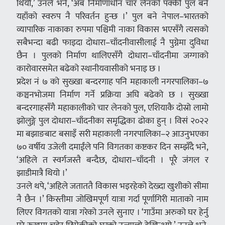
थियौँ,’ उनले भने, ‘अब निर्माणाधीन चार लेनको पक्की पुल बने
यहाँको स्वरुप नै परिवर्तन हुन्छ ।’ पुल बने नेपाल–भारतको
व्यापारिक नाकाका रुपमा पश्चिमी नाका विकास भएसँगै त्यसको
सबैभन्दा बढी फाइदा दोधारा–चाँदनीवासीलाई नै पुग्नेमा दुविधा
छैन । पुलको निर्माण थालिएसँगै दोधारा–चाँदनीमा जग्गाको
कारोवारसमेत बढेको स्थानीयवासीको भनाइ छ ।
प्रदेश नं ७ को सुख्खा बन्दरगाह पनि महाकाली नगरपालिका–७
कञ्चनभोजमा निर्माण गर्ने प्रक्रिया अघि बढेको छ । सुख्खा
बन्दरगाहसँगै महाकालीको चार लेनको पुल, एशियाकै दोस्रो लामो
झोलुङ्गे पुल दोधारा–चाँदनीका समृद्धिका ढोका हुन् । विसं २०२२
मा बझाङबाट बसाइँ सरी महाकाली नगरपालिका–२ आउनुभएका
७० वर्षीय उजेली दमाईंले पनि विगतका कष्टकर दिन सम्झँदै भने,
‘अहिले त स्वर्गजस्तै बन्दैछ, दोधारा–चाँदनी । पूरै जंगल र
झाडीमात्रै थियो ।’
उनले थपे, ‘अहिले जताततै विकास भइरहेको देख्दा खुशीको सीमा
नै छैन ।’ किस्तीमा जोखिमपूर्ण यात्रा गर्दा पूर्णागिरी माताको नाम
लिएर विगतको यात्रा गरेको उनले सुनाए । ‘गाउँमा अरुको घर हेर्नु