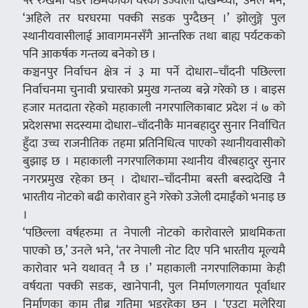
परे रुखमा चडेर छिमेकीको घरको उज्यालो देखिन्थ्यो,’ उनले भने,
‘अहिले तर घरघरमा पक्की सडक पुग्दैछन् ।’ झोलुङ्गे पुल
स्थानीयवासीलाई आवागमनसँगै आन्तरिक तथा बाह्य पर्यटकको
पनि आकर्षक गन्तव्य बनेको छ ।
कञ्चनपुर निर्वाचन क्षेत्र नं ३ मा पर्ने दोधारा–चाँदनी पछिल्ला
निर्वाचनमा चुनावी प्रचारको प्रमुख गन्तव्य बन्ने गरेको छ । बाइस
हजार मतदाता रहेको महाकाली नगरपालिकाबाट प्रदेश नं ७ को
प्रदेशसभा सदस्यमा दोधारा–चाँदनीकै मानबहादुर सुनार निर्वाचित
हुँदा उच्च राजनीतिक तहमा प्रतिनिधित्व पाएको स्थानीयवासीको
बुझाइ छ । महाकाली नगरपालिकामा स्थानीय वीरबहादुर सुनार
नगरप्रमुख रहेका छन् । दोधारा–चाँदनीमा बस्ती बस्दादेखि नै
भारतीय नोटको बढी कारोवार हुने गरेको उजेली दमाईंको भनाइ छ
।
‘पछिल्ला वर्षहरुमा त नेपाली नोटको कारोवारले प्राथमिकता
पाएको छ,’ उनले भने, ‘तर नेपाली नोट दिए पनि भारतीय मूल्यमै
कारोवार भने यथावत् नै छ ।’ महाकाली नगरपालिकामा केही
वर्षयता पक्की सडक, खानेपानी, पुल निर्माणलगायत पूर्वाधार
निर्माणका काम तीब्र गतिमा भइरहेका छन् । ‘एउटा मलेरिया