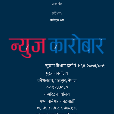
कृष्ण श्रेष्ठ
निर्देशक:
कविदास श्रेष्ठ
सूचना बिभाग दर्ता नं. ४६४-२०७४/०७५
मुख्य कार्यालय
कौशलटार, भक्तपुर, नेपाल
०१-५१३३०६०
कर्पाेरेट कार्यालय
मध्य बानेश्वर, काठमाडौँ
०१-४४७१४६८, ४४७८१३१