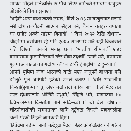
भएका सिंहले प्रतिव्यक्ति रु पाँच लिएर वर्षात्को समयमा यात्रुहरु
ओसारेको विगत सुनाए ।
‘अहिले भन्दा कथा जस्तो लाग्छ,’ विसं २०३३ मा बाजुराबाट बसाइँ
सरी दोधारा–चाँदनी आएका सिंहले भने, ‘कैयन रातहरु वर्षात्मा
घर छाडेर अग्लो गाउँमा बितायौँ ।’ विसं २०२२ देखि दोधारा–
चाँदनीमा बसोबास रहे पनि २०६० सालपछि मात्रै यहाँ विकासले
गति लिएको उनको भनाइ छ । ‘भारतीय सीमावर्ती शहर
वनवासामा कुटानीपिसानी गरेर भोक टाथ्र्यौं,’ उनले भने, ‘वनवासा
पुलमा आवातजावत गर्दा भारतीयबाट धेरै हेपाइथिचाइ हुन्थ्यो ।’
आफ्नै भूमिमा जाँदा भारतको बाटो भएर जानुपर्ने बाध्यता पनि
झोलुङ्गे पुल बनेपछि हटेको उनले बताए । ‘वारि ओदालीमा
किस्ती(डुंगा)मा यात्रु लिएर नदी तर्दा करिब पाँच किलोमिटर तल
गएर दोधारातर्फ ओर्लिने गथ्र्यौं,’ सिंहले भने, ‘एकपटक ४०
क्विन्टलसम्म किस्तीमा तार्न सकिन्थ्यो ।’ त्यो बेला दोधारा–
चाँदनीवासीको सहजताका लागि दुईवटा किस्ती महाकालीमा
चल्ने गरेको सिंहले जानकारी दिए ।
‘हिउँदमा नदीमा पानी नहँुदा पैदल हिँडेर ओहोदोहोर गर्ने गरेका