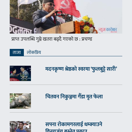
प्राप्त उपलब्धि गुम्ने खतरा बढ्दै गएको छ : प्रचण्ड
ताजा
लाेकप्रिय
मदनकृष्ण श्रेष्ठको स्वरमा ‘फुलबुट्टे सारी’
चितवन निकुञ्जमा गैँडा मृत फेला
सपना रोकामगरलाई धम्क्याउने
विनयजंग बस्नेत पक्राउ