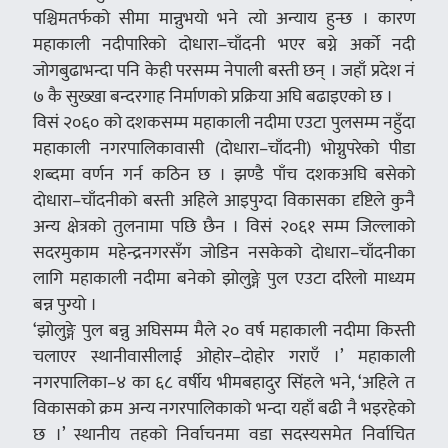
पश्चिमतर्फको सीमा मान्नुभयो भने त्यो अन्याय हुन्छ । कारण
महाकाली नदीपारिको दोधारा–चाँदनी भएर बग्ने अर्को नदी
जोगबुढाभन्दा पनि केही परसम्म नेपाली बस्ती छन् । जहाँ प्रदेश नं
७ कै सुख्खा बन्दरगाह निर्माणको प्रक्रिया अघि बढाइएको छ ।
विसं २०६० को दशकसम्म महाकाली नदीमा एउटा पुलसम्म नहुँदा
महाकाली नगरपालिकावासी (दोधारा–चाँदनी) भोग्नुपरेको पीडा
शब्दमा वर्णन गर्न कठिन छ । झण्डै पाँच दशकअघि बसेको
दोधारा–चाँदनीको बस्ती अहिले आइपुग्दा विकासका दृष्टिले कुनै
अन्य क्षेत्रको तुलनामा पछि छैन । विसं २०६१ सम्म जिल्लाको
सदरमुकाम महेन्द्रनगरसँग जोडिन नसकेको दोधारा–चाँदनीका
लागि महाकाली नदीमा बनेको झोलुङ्गे पुल एउटा दरिलो माध्यम
बन्न पुग्यो ।
‘झोलुङ्गे पुल बन्नु अघिसम्म मैले २० वर्ष महाकाली नदीमा किस्ती
चलाएर स्थानीवासीलाई ओहोर–दोहोर गराएँ ।’ महाकाली
नगरपालिका–४ का ६८ वर्षीय भीमबहादुर सिंहले भने, ‘अहिले त
विकासको क्रम अन्य नगरपालिकाको भन्दा यहाँ बढी नै भइरहेको
छ ।’ स्थानीय तहको निर्वाचनमा वडा सदस्यसमेत निर्वाचित