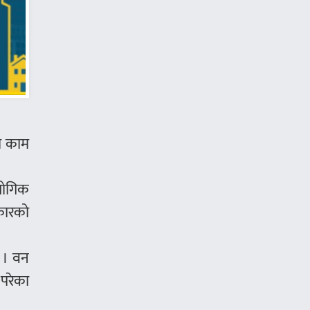
को काम
्योगिक
रकारको
् । वन
 परेका