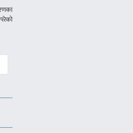
िकरणका
परेको