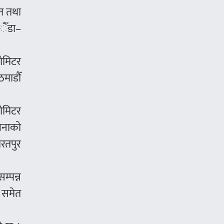
त तथा
ैँडा–
लोमिटर
ठमाडौँ
ोमिटर
जनाको
भरतपुर
म्पन्न
ा समेत