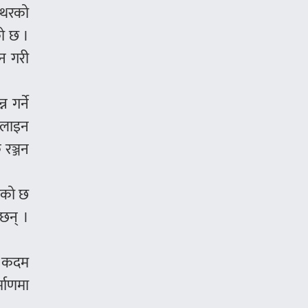
ँचथरको
ो छ ।
न गरी
 गर्ने
 लाइन
 रञ्जन
ेको छ
 छन् ।
ी कदम
्माणमा