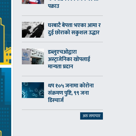
पक्राउ
घरबाटै बेपत्ता भएका आमा र
दुई छोराको सकुशल उद्धार
डब्लुएचओद्वारा
अस्ट्राजेनिका खोपलाई
मान्यता प्रदान
थप १०५ जनामा कोरोना
संक्रमण पुष्टि, ९९ जना
डिस्चार्ज
अरु समाचार