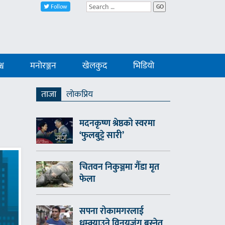
Follow
GO
्व
मनोरञ्जन
खेलकुद
भिडियो
ताजा
लाेकप्रिय
मदनकृष्ण श्रेष्ठको स्वरमा
‘फुलबुट्टे सारी’
चितवन निकुञ्जमा गैँडा मृत
फेला
सपना रोकामगरलाई
धम्क्याउने विनयजंग बस्नेत