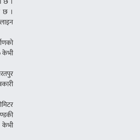
को छ ।
ो छ ।
ण लाइन
्माणको
 केभी
भरतपुर
वकारी
ोमिटर
गण्डकी
० केभी