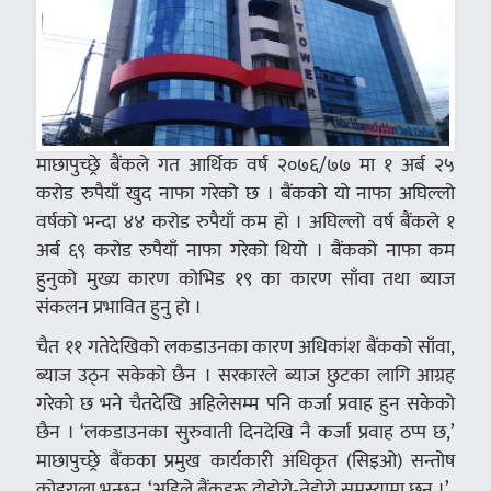
माछापुच्छ्रे बैंकले गत आर्थिक वर्ष २०७६/७७ मा १ अर्ब २५
करोड रुपैयाँ खुद नाफा गरेको छ । बैंकको यो नाफा अघिल्लो
वर्षको भन्दा ४४ करोड रुपैयाँ कम हो । अघिल्लो वर्ष बैंकले १
अर्ब ६९ करोड रुपैयाँ नाफा गरेको थियो । बैंकको नाफा कम
हुनुको मुख्य कारण कोभिड १९ का कारण साँवा तथा ब्याज
संकलन प्रभावित हुनु हो ।
चैत ११ गतेदेखिको लकडाउनका कारण अधिकांश बैंकको साँवा,
ब्याज उठ्न सकेको छैन । सरकारले ब्याज छुटका लागि आग्रह
गरेको छ भने चैतदेखि अहिलेसम्म पनि कर्जा प्रवाह हुन सकेको
छैन । ‘लकडाउनका सुरुवाती दिनदेखि नै कर्जा प्रवाह ठप्प छ,’
माछापुच्छ्रे बैंकका प्रमुख कार्यकारी अधिकृत (सिइओ) सन्तोष
कोइराला भन्छन्, ‘अहिले बैंकहरू दोहोरो‑तेहोरो समस्यामा छन् ।’