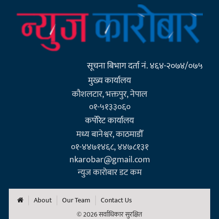
सूचना बिभाग दर्ता नं. ४६४-२०७४/०७५
मुख्य कार्यालय
कौशलटार, भक्तपुर, नेपाल
०१-५१३३०६०
कर्पाेरेट कार्यालय
मध्य बानेश्वर, काठमाडौँ
०१-४४७१४६८, ४४७८१३१
nkarobar@gmail.com
न्युज कारोबार डट कम
About
Our Team
Contact Us
© 2026 सर्वाधिकार सुरक्षित