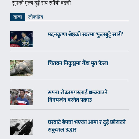
सुनको मूल्य दुई सय रुपैयाँ बढ्यो
ताजा
लाेकप्रिय
मदनकृष्ण श्रेष्ठको स्वरमा ‘फुलबुट्टे सारी’
चितवन निकुञ्जमा गैँडा मृत फेला
सपना रोकामगरलाई धम्क्याउने
विनयजंग बस्नेत पक्राउ
घरबाटै बेपत्ता भएका आमा र दुई छोराको
सकुशल उद्धार