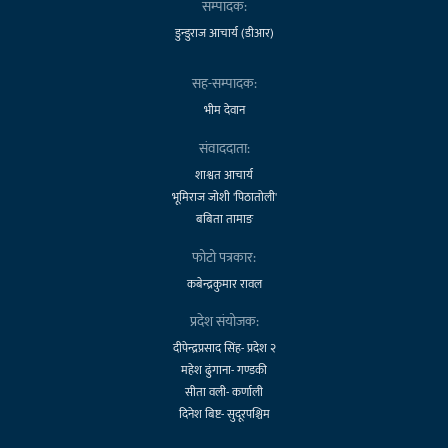
सम्पादक:
डुन्डुराज आचार्य (डीआर)
सह-सम्पादक:
भीम देवान
संवाददाता:
शाश्वत आचार्य
भूमिराज जोशी 'पिठातोली'
बबिता तामाङ
फोटो पत्रकार:
कबेन्द्रकुमार रावल
प्रदेश संयोजक:
दीपेन्द्रप्रसाद सिंह- प्रदेश २
महेश ढुंगाना- गण्डकी
सीता वली- कर्णाली
दिनेश बिष्ट- सुदूरपश्चिम