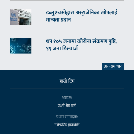
डब्लुएचओद्वारा अस्ट्राजेनिका खोपलाई
मान्यता प्रदान
थप १०५ जनामा कोरोना संक्रमण पुष्टि,
९९ जना डिस्चार्ज
अरु समाचार
हाम्राे टिम
अध्यक्ष:
लक्ष्मी श्रेष्ठ खत्री
प्रधान सम्पादक:
गजेन्द्रसिंह बुढाथोकी