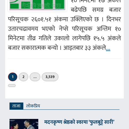
१० मिनेटमा १७ अंकले
बढेपछि समग्र बजार
परिसूचक २६०१.५१ अंकमा उक्लिएको छ । दिनभर
उतारचढावमय भएको नेप्से परिसूचक अन्तिम १०
मिनेटमा तीव्र गतिले उकालो लागेपछि १५.५ अंकले
बजार सकारात्मक बन्यो । आइतबार ३३ अंकले
...
1
2
…
3,539
अर्को
»
ताजा
लाेकप्रिय
मदनकृष्ण श्रेष्ठको स्वरमा ‘फुलबुट्टे सारी’