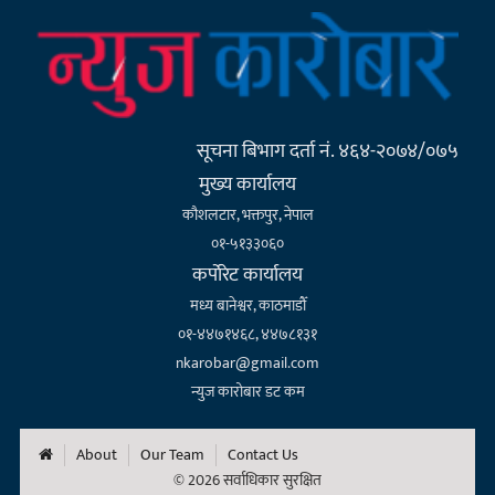
सूचना बिभाग दर्ता नं. ४६४-२०७४/०७५
मुख्य कार्यालय
कौशलटार, भक्तपुर, नेपाल
०१-५१३३०६०
कर्पाेरेट कार्यालय
मध्य बानेश्वर, काठमाडौँ
०१-४४७१४६८, ४४७८१३१
nkarobar@gmail.com
न्युज कारोबार डट कम
About
Our Team
Contact Us
© 2026 सर्वाधिकार सुरक्षित