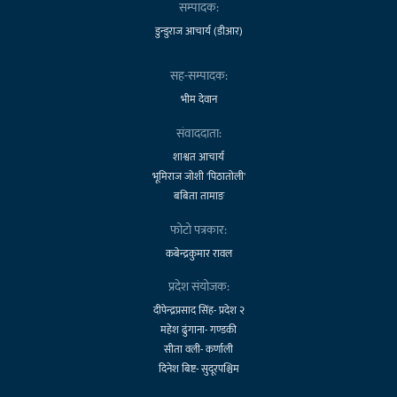
सम्पादक:
डुन्डुराज आचार्य (डीआर)
सह-सम्पादक:
भीम देवान
संवाददाता:
शाश्वत आचार्य
भूमिराज जोशी 'पिठातोली'
बबिता तामाङ
फोटो पत्रकार:
कबेन्द्रकुमार रावल
प्रदेश संयोजक:
दीपेन्द्रप्रसाद सिंह- प्रदेश २
महेश ढुंगाना- गण्डकी
सीता वली- कर्णाली
दिनेश बिष्ट- सुदूरपश्चिम