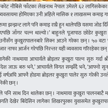
िङकोट नौबिसे फाँटका लेखनाथ नेपाल उमेरले ६२ लागिसकेका
यो व्यवसायमा होमिएका उनी अहिले मासिक १ लाखसम्म कमाइ गर्
मा झन्झन्ट लागे पनि कमाइ राम्रै हुन थालेपछि यसमा जोड दिँदै
ै गएपछि जाँगर चल्न थाल्यो ।’ बाहुनले पूजापाठ छोडेर कुखुरा
उनीसँग कुखुरापालनबारे सिक्न आउने गरेका छन् । ५० वटा 
जार नाफा आर्जन गरेपछि निरन्तर यही व्यवसाय गरिरहेका छन् 
की नाथमाया आचार्यले ब्रोइलर कुखुरा पाल्न सुरु गर्दा श्री
विदेश जाऊ बरु भने,’ आचार्यले विगत सम्झँदै भने, ‘आफ्नो सुन
 वर्षअघि आफ्नै होडमा ब्रोइलर कुखुरा पालेर सुरु गरेकी उनले 
नेकी छन् ।
्ले पनि साथ दिन थालेका छन् । नाथमाया कुखुरा पालनबाटै 
रगति देखेर बिदेसिन लागेका शिखरपुरका युवासमेत कुखुराप