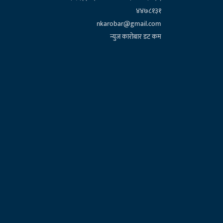
४४७८१३१
nkarobar@gmail.com
न्युज कारोबार डट कम