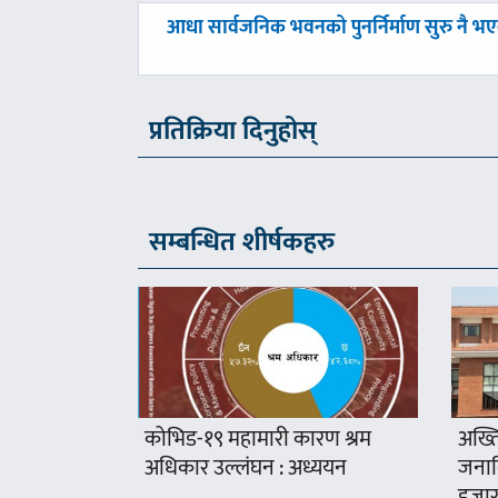
पछिल्लाे
आधा सार्वजनिक भवनको पुनर्निर्माण सुरु नै भ
-
प्रतिक्रिया दिनुहोस्
सम्बन्धित शीर्षकहरु
कोभिड-१९ महामारी कारण श्रम
अख्ति
अधिकार उल्लंघन : अध्ययन
जनावि
हजार