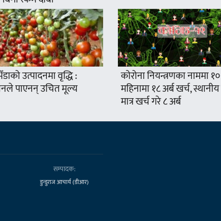
ँडाको उत्पादनमा वृद्धि :
कोरोना नियन्त्रणका नाममा १०
नले पाएनन् उचित मूल्य
महिनामा १८ अर्ब खर्च, स्थानीय
मात्र खर्च गरे ८ अर्ब
सम्पादक:
डुन्डुराज आचार्य (डीआर)