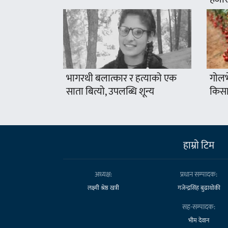
भागरथी बलात्कार र हत्याको एक
गोलभे
साता बित्यो, उपलब्धि शून्य
किसा
हाम्राे टिम
अध्यक्ष:
प्रधान सम्पादक:
लक्ष्मी श्रेष्ठ खत्री
गजेन्द्रसिंह बुढाथोकी
सह-सम्पादक:
भीम देवान