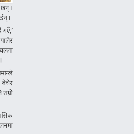
 छन् ।
छन् ।
 गएँ,’
 पालेर
चल्ला
।
मान्ले
 बेचेर
राम्रो
मासिक
ालनमा