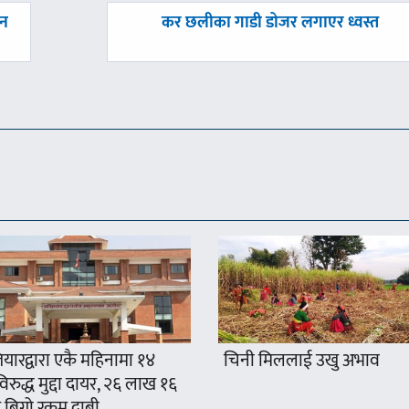
अघिल्लाे
एन
कर छलीका गाडी डोजर लगाएर ध्वस्त
-
यारद्वारा एकै महिनामा १४
चिनी मिललाई उखु अभाव
रुद्ध मुद्दा दायर, २६ लाख १६
 बिगो रकम दाबी