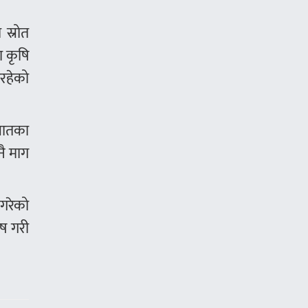
 स्रोत
ा कृषि
िरहेको
 जातका
नै माग
 गरेको
ेष गरी