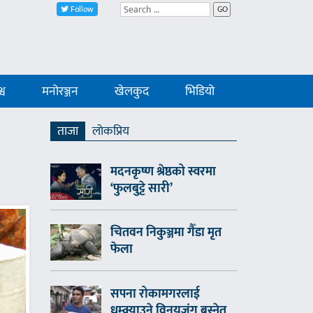
Follow
GO
्व
मनोरञ्जन
खेलकुद
भिडियो
ताजा
लाेकप्रिय
मदनकृष्ण श्रेष्ठको स्वरमा
‘फुलबुट्टे सारी’
चितवन निकुञ्जमा गैँडा मृत
फेला
सपना रोकामगरलाई
धम्क्याउने विनयजंग बस्नेत