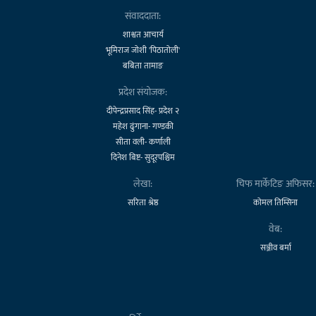
संवाददाता:
शाश्वत आचार्य
भूमिराज जोशी 'पिठातोली'
बबिता तामाङ
प्रदेश संयोजक:
दीपेन्द्रप्रसाद सिंह- प्रदेश २
महेश ढुंगाना- गण्डकी
सीता वली- कर्णाली
दिनेश बिष्ट- सुदूरपश्चिम
लेखा:
चिफ मार्केटिङ अफिसर:
सरिता श्रेष्ठ
कोमल तिम्सिना
वेब:
सञ्जीव बर्मा