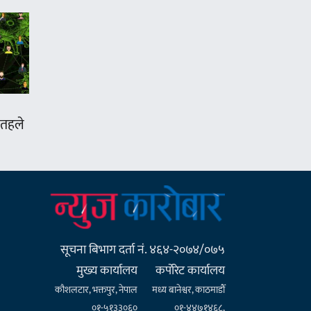
 तहले
सूचना बिभाग दर्ता नं. ४६४-२०७४/०७५
मुख्य कार्यालय
कर्पाेरेट कार्यालय
कौशलटार, भक्तपुर, नेपाल
मध्य बानेश्वर, काठमाडौँ
०१-५१३३०६०
०१-४४७१४६८,