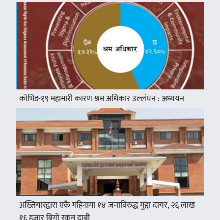
कोभिड-१९ महामारी कारण श्रम अधिकार उल्लंघन : अध्ययन
अख्तियारद्वारा एकै महिनामा १४ जनाविरुद्ध मुद्दा दायर, २६ लाख
१६ हजार बिगो रकम दाबी