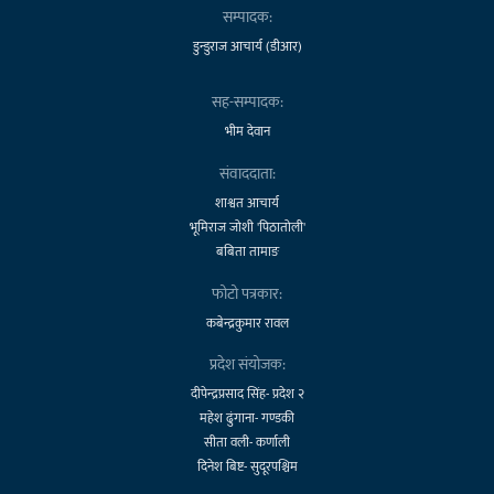
सम्पादक:
डुन्डुराज आचार्य (डीआर)
सह-सम्पादक:
भीम देवान
संवाददाता:
शाश्वत आचार्य
भूमिराज जोशी 'पिठातोली'
बबिता तामाङ
फोटो पत्रकार:
कबेन्द्रकुमार रावल
प्रदेश संयोजक:
दीपेन्द्रप्रसाद सिंह- प्रदेश २
महेश ढुंगाना- गण्डकी
सीता वली- कर्णाली
दिनेश बिष्ट- सुदूरपश्चिम