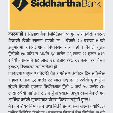
काठमाडौं ।
सिद्धार्थ बैंक लिमिटेडको फागुन २ गतेदेखि हकप्रद
शेयरको बिक्री खुल्ला भएको छ । बैंकले १० बराबर १ को
अनुपातमा हकप्रद शेयर निष्कासन गरेको हो । बैंकले चुक्ता
पूँजीको १० प्रतिशत अर्थात ६८ करोड २६ लाख ११ हजार ७१९
रुपैयाँ बराबरको ६८ लाख २६ हजार ११७ दशमलव १९ कित्ता
हकप्रद निष्कासन गर्न लागेको हो ।
हकप्रदमा फागुन २ गतेदेखि चैत ६ गतेसम्म आवेदन दिन सकिनेछ
। हाल ६ अर्ब ६२ करोड ८८ लाख ७९ हजार रुपैयाँ चुक्तापूँजी
रहेको बैंकको हकप्रद बिक्रीपश्चात पूँजी ७ अर्ब ५० करोड ८७
लाख रुपैयाँ नाघ्नेछ । ८ अर्ब पूँजी पुर्याउन अपुग रकम बैंकले गत
आर्थिक वर्षको मुनाफाबाट बोनस वितरण गर्नुपर्ने हुन्छ ।
बैंकको शेयर निष्कासन तथा बिक्री प्रबन्धकमा लक्ष्मी क्यापिटल
मार्केट लिमिटेड रहेको छ । हकप्रदमा सिद्धार्थ बैंक लिमिटेड, लक्ष्मी