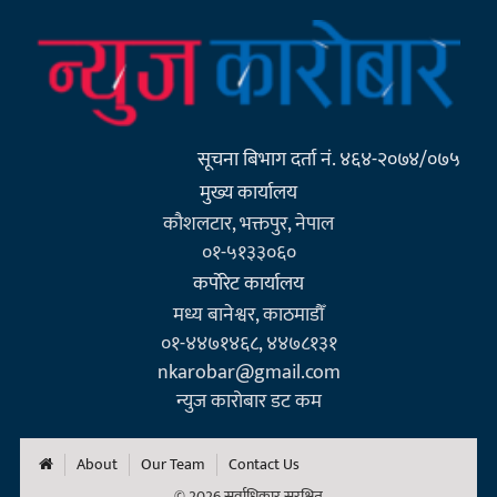
सूचना बिभाग दर्ता नं. ४६४-२०७४/०७५
मुख्य कार्यालय
कौशलटार, भक्तपुर, नेपाल
०१-५१३३०६०
कर्पाेरेट कार्यालय
मध्य बानेश्वर, काठमाडौँ
०१-४४७१४६८, ४४७८१३१
nkarobar@gmail.com
न्युज कारोबार डट कम
About
Our Team
Contact Us
© 2026 सर्वाधिकार सुरक्षित