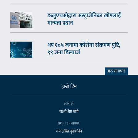
डब्लुएचओद्वारा अस्ट्राजेनिका खोपलाई
मान्यता प्रदान
थप १०५ जनामा कोरोना संक्रमण पुष्टि,
९९ जना डिस्चार्ज
अरु समाचार
हाम्राे टिम
अध्यक्ष:
लक्ष्मी श्रेष्ठ खत्री
प्रधान सम्पादक:
गजेन्द्रसिंह बुढाथोकी