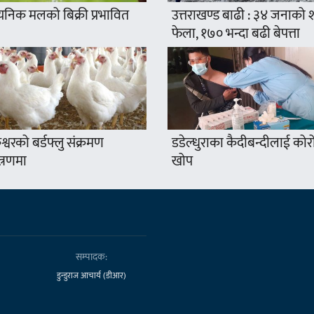
यनिक मलको बिक्री प्रभावित
उत्तराखण्ड बाढी : ३४ जनाको
फेला, १७० भन्दा बढी बेपत्ता
श्वरको बर्डफ्लु संक्रमण
डडेल्धुराका कैदीबन्दीलाई कोर
त्रणमा
खोप
सम्पादक:
डुन्डुराज आचार्य (डीआर)