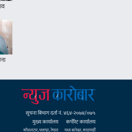
 शव
ोना
सूचना बिभाग दर्ता नं. ४६४-२०७४/०७५
मुख्य कार्यालय
कर्पाेरेट कार्यालय
कौशलटार, भक्तपुर, नेपाल
मध्य बानेश्वर, काठमाडौँ