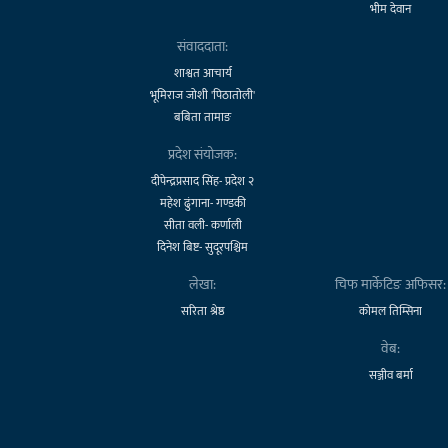
भीम देवान
संवाददाता:
शाश्वत आचार्य
भूमिराज जोशी 'पिठातोली'
बबिता तामाङ
प्रदेश संयोजक:
दीपेन्द्रप्रसाद सिंह- प्रदेश २
महेश ढुंगाना- गण्डकी
सीता वली- कर्णाली
दिनेश बिष्ट- सुदूरपश्चिम
लेखा:
चिफ मार्केटिङ अफिसर:
सरिता श्रेष्ठ
कोमल तिम्सिना
वेब:
सञ्जीव बर्मा