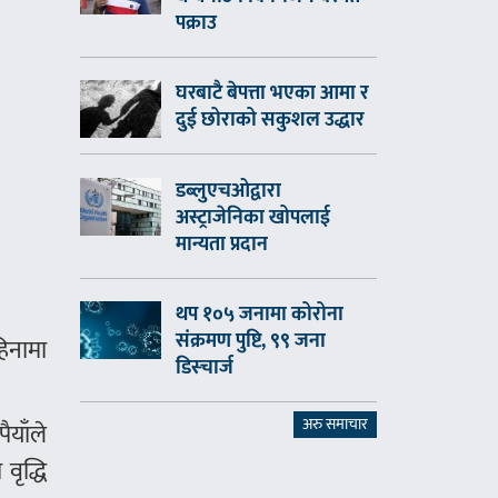
पक्राउ
घरबाटै बेपत्ता भएका आमा र
दुई छोराको सकुशल उद्धार
डब्लुएचओद्वारा
अस्ट्राजेनिका खोपलाई
मान्यता प्रदान
थप १०५ जनामा कोरोना
संक्रमण पुष्टि, ९९ जना
िनामा
डिस्चार्ज
अरु समाचार
ैयाँले
वृद्धि