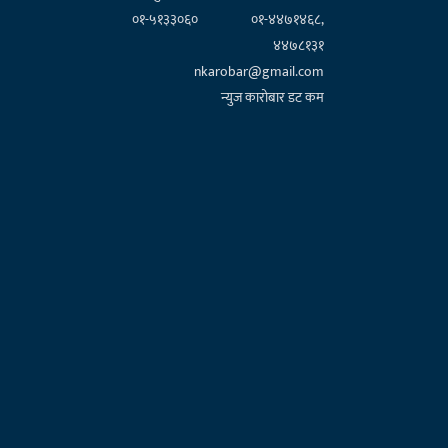
०१-५१३३०६०
०१-४४७१४६८,
४४७८१३१
nkarobar@gmail.com
न्युज कारोबार डट कम