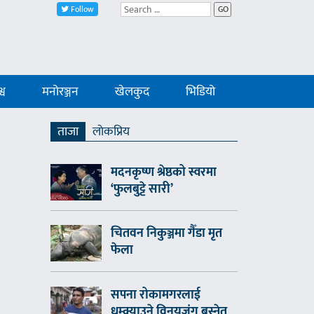
Follow
GO
्व
मनोरञ्जन
खेलकुद
भिडियो
ताजा
लाेकप्रिय
मदनकृष्ण श्रेष्ठको स्वरमा
‘फुलबुट्टे सारी’
चितवन निकुञ्जमा गैँडा मृत
फेला
सपना रोकामगरलाई
धम्क्याउने विनयजंग बस्नेत