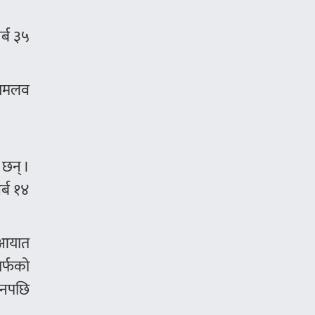
र्ब ३५
दशमलव
छन् ।
र्ब १४
ो आयात
तर्फको
ीनपछि