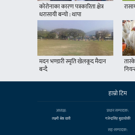
कोरोनाका कारण पत्रकारिता क्षेत्र
रासा
धरासायी बन्यो : थापा
मदन भण्डारी स्मृति खेलकूद मैदान
तारके
बन्दै
नियन्
हाम्राे टिम
अध्यक्ष:
प्रधान सम्पादक:
लक्ष्मी श्रेष्ठ खत्री
गजेन्द्रसिंह बुढाथोकी
सह-सम्पादक: