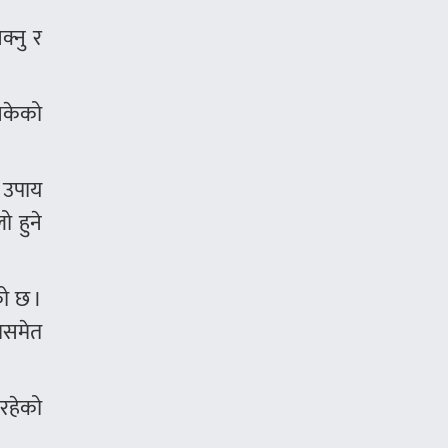
क्नु र
 सकेको
े उपाय
ो हुने
को छ ।
रमसमेत
रहेको