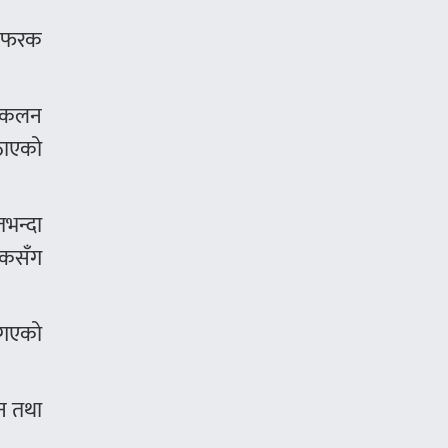
फरकफरक
संकलन
उठाएको
भन्दा
लुकसँग
ै गएको
धन तथा