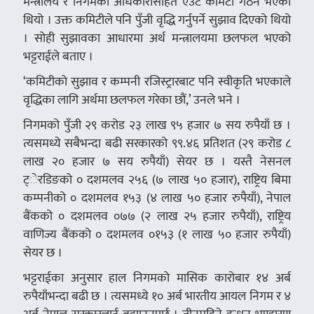
मन्त्रालय र निगमका अधिकारीसहित एउटै कमिटी गठन भएको
थियो । उक्त कमिटीले पनि पुँजी वृद्धि गर्नुपर्ने सुझाव दिएको थियो
। सोही सुझावका आधारमा अर्थ मन्त्रालयमा छलफल भएको
भट्टराईले बताए ।
‘कमिटीको सुझाव र कम्पनी रजिस्ट्रारबाट पनि स्वीकृति भएकाले
वृद्धिका लागि अर्थमा छलफल गरेका छौं,’ उनले भने ।
निगमको पुँजी २९ करोड २३ लाख ९५ हजार ७ सय रुपैयाँ छ ।
त्यसमध्ये सबैभन्दा बढी सरकारको ९९.४६ प्रतिशत (२९ करोड ८
लाख २० हजार ७ सय रुपैयाँ) सेयर छ । यस्तै नेसनल
ट्ेरडिङको ० दशमलव २५६ (७ लाख ५० हजार), राष्ट्रिय बिमा
कम्पनीको ० दशमलव १५३ (४ लाख ५० हजार रुपैयाँ), नेपाल
बैंकको ० दशमलव ०७७ (२ लाख २५ हजार रुपैयाँ), राष्ट्रिय
वाणिज्य बैंकको ० दशमलव ०१५३ (१ लाख ५० हजार रुपैयाँ)
सेयर छ ।
भट्टराईका अनुसार हाल निगमको मासिक कारोबार १४ अर्ब
रुपैयाँभन्दा बढी छ । त्यसमध्ये १० अर्ब भारतीय आयल निगम र ४