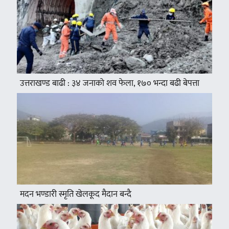
उत्तराखण्ड बाढी : ३४ जनाको शव फेला, १७० भन्दा बढी बेपत्ता
मदन भण्डारी स्मृति खेलकूद मैदान बन्दै