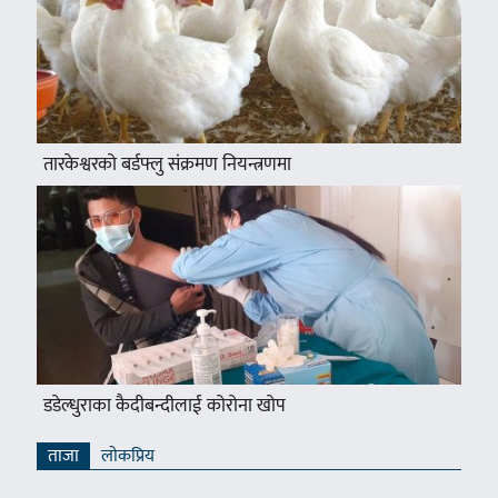
तारकेश्वरको बर्डफ्लु संक्रमण नियन्त्रणमा
डडेल्धुराका कैदीबन्दीलाई कोरोना खोप
ताजा
लाेकप्रिय