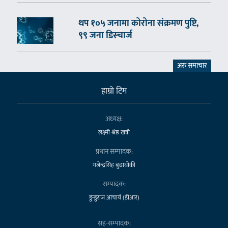
थप १०५ जनामा कोरोना संक्रमण पुष्टि,
९९ जना डिस्चार्ज
अरु समाचार
हाम्राे टिम
अध्यक्ष:
लक्ष्मी श्रेष्ठ खत्री
प्रधान सम्पादक:
गजेन्द्रसिंह बुढाथोकी
सम्पादक:
डुन्डुराज आचार्य (डीआर)
सह-सम्पादक: