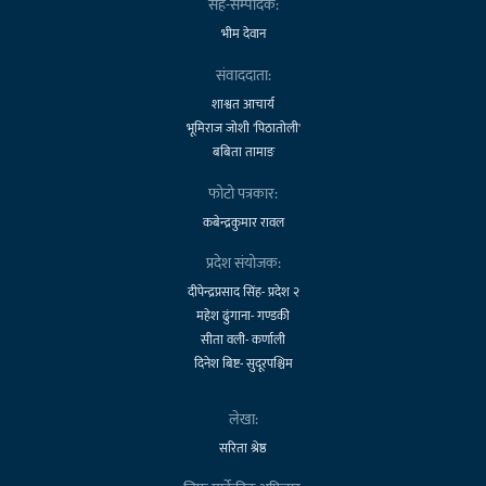
सह-सम्पादक:
भीम देवान
संवाददाता:
शाश्वत आचार्य
भूमिराज जोशी 'पिठातोली'
बबिता तामाङ
फोटो पत्रकार:
कबेन्द्रकुमार रावल
प्रदेश संयोजक:
दीपेन्द्रप्रसाद सिंह- प्रदेश २
महेश ढुंगाना- गण्डकी
सीता वली- कर्णाली
दिनेश बिष्ट- सुदूरपश्चिम
लेखा:
सरिता श्रेष्ठ