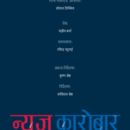
चिफ मार्केटिङ अफिसर:
कोमल तिम्सिना
वेब:
सञ्जीव बर्मा
स्तम्भकार:
रविन्द्र भट्टराई
प्रबन्ध निर्देशक:
कृष्ण श्रेष्ठ
निर्देशक:
कविदास श्रेष्ठ