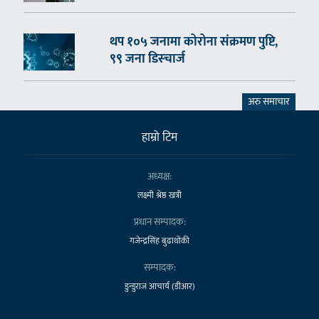
थप १०५ जनामा कोरोना संक्रमण पुष्टि,
९९ जना डिस्चार्ज
अरु समाचार
हाम्राे टिम
अध्यक्ष:
लक्ष्मी श्रेष्ठ खत्री
प्रधान सम्पादक:
गजेन्द्रसिंह बुढाथोकी
सम्पादक:
डुन्डुराज आचार्य (डीआर)