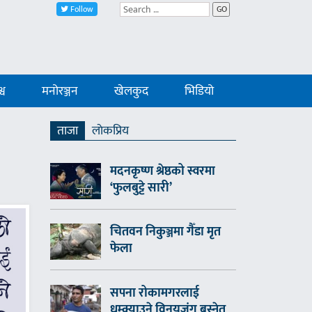
Follow
GO
्व
मनोरञ्जन
खेलकुद
भिडियो
ताजा
लाेकप्रिय
मदनकृष्ण श्रेष्ठको स्वरमा
‘फुलबुट्टे सारी’
चितवन निकुञ्जमा गैँडा मृत
फेला
सपना रोकामगरलाई
धम्क्याउने विनयजंग बस्नेत