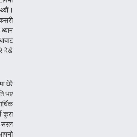
 टानमा
्यौं ।
 कसरी
 ध्यान
्थाबाट
ै देखे
ा धेरै
ीति भए
र्थिक
े कुरा
 र सरल
 आफ्नो