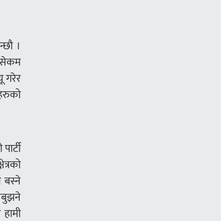
्छौ ।
कमसेकम
ू गरेर
हरुको
पार्टी
ेत्रको
 बस्ने
नबुझने
ए हामी