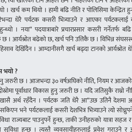
 छ, त्यो खालको टान अहिले छैन । पहिलेको टान र अहिलेको
ो । खर्च कम थियो । हामी बढि नीति र पोलिसिमा केन्द्रित हुन्थ
भन्दा धेरै पर्यटक कसरी भित्र्याउने र आएका पर्यटकलाई
थ्यो । नया“ पदयात्राबारे प्रचारप्रसार कसरी गर्नेतर्फ बढि
 । आर्यश्रोत बढेको छ, खर्च पनि उत्तिकै छ । विभिन्न संघसस
िसाव देखिँदैन । आम्दानीसगै खर्च बढ्दा टानको आर्यश्रोत धेर
स भयो ?
ाउनु जरुरी छ । आजभन्दा ३० वर्षअघिको नीति, नियम र आजकोम
ोमा पूर्वाधार विकास हुनु जरुरी छ । यदि जतिसुकै राम्रो न
खासै अर्थ रहँदैन । पर्यटक जति धेरै आ“उछ उतिनै देशमा आ
न सकिएन भने पर्यटकलाई कसरी देशभित्र भित्र्याउने त्यो सोच्नुपर्न
विधा राज्यबाट पाउनुपर्ने हुन्छ, ताकी उनीहरुको यात्रा सहज
ो सुविधा हुन्छ । त्यस्तै व्यवसायीहरुलाई प्रवेश गराउने र