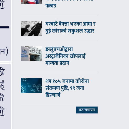
पक्राउ
घरबाटै बेपत्ता भएका आमा र
दुई छोराको सकुशल उद्धार
डब्लुएचओद्वारा
अस्ट्राजेनिका खोपलाई
मान्यता प्रदान
थप १०५ जनामा कोरोना
संक्रमण पुष्टि, ९९ जना
डिस्चार्ज
अरु समाचार