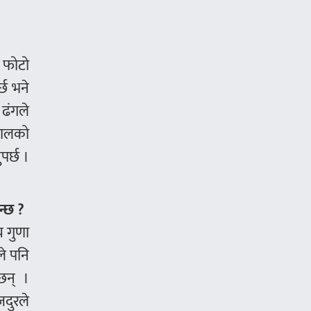
र फोटो
्छ भने
 ढंगले
ेपालको
पर्छ ।
न्छ ?
च गुणा
यले पनि
्छन् ।
दुरले