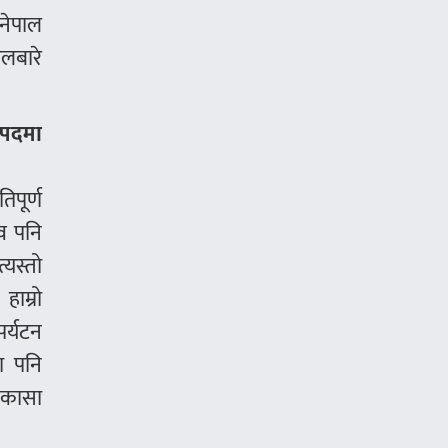
 नेपाल
ालबारे
ष पदमा
िपूर्ण
िव पनि
्यस्तो
हाम्रो
र्यटन
ा पनि
निकासा