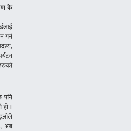
रण के
र्डलाई
न गर्न
सदस्य,
पर्यटन
रहरुको
छ पनि
 हो ।
सिइओले
एन, अब