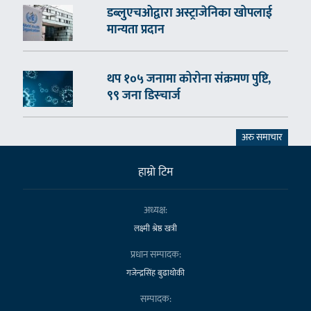
डब्लुएचओद्वारा अस्ट्राजेनिका खोपलाई
मान्यता प्रदान
थप १०५ जनामा कोरोना संक्रमण पुष्टि,
९९ जना डिस्चार्ज
अरु समाचार
हाम्राे टिम
अध्यक्ष:
लक्ष्मी श्रेष्ठ खत्री
प्रधान सम्पादक:
गजेन्द्रसिंह बुढाथोकी
सम्पादक: