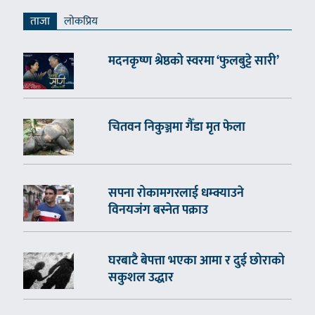
ताजा
लाेकप्रिय
मदनकृष्ण श्रेष्ठको स्वरमा ‘फुलबुट्टे सारी’
चितवन निकुञ्जमा गैँडा मृत फेला
सपना रोकामगरलाई धम्क्याउने
विनयजंग बस्नेत पक्राउ
घरबाटै बेपत्ता भएका आमा र दुई छोराको
सकुशल उद्धार