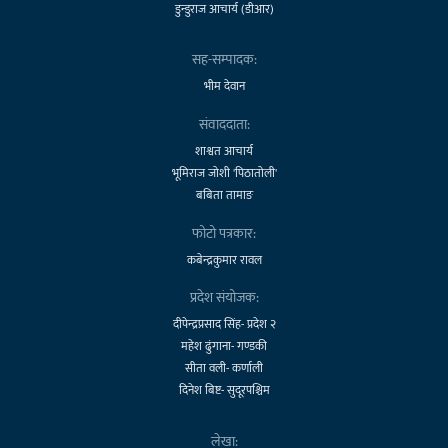
डुन्डुराज आचार्य (डीआर)
सह-सम्पादक:
भीम देवान
संवाददाता:
शाश्वत आचार्य
भूमिराज जोशी 'पिठातोली'
बबिता तामाङ
फोटो पत्रकार:
कबेन्द्रकुमार रावल
प्रदेश संयोजक:
दीपेन्द्रप्रसाद सिंह- प्रदेश २
महेश ढुंगाना- गण्डकी
सीता वली- कर्णाली
दिनेश बिष्ट- सुदूरपश्चिम
लेखा: