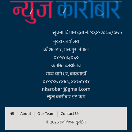
सूचना बिभाग दर्ता नं. ४६४-२०७४/०७५
मुख्य कार्यालय
कौशलटार, भक्तपुर, नेपाल
०१-५१३३०६०
कर्पाेरेट कार्यालय
मध्य बानेश्वर, काठमाडौँ
०१-४४७१४६८, ४४७८१३१
nkarobar@gmail.com
न्युज कारोबार डट कम
About
Our Team
Contact Us
© 2026 सर्वाधिकार सुरक्षित