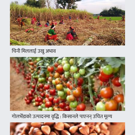
चिनी मिललाई उखु अभाव
गोलभेँडाको उत्पादनमा वृद्धि : किसानले पाएनन् उचित मूल्य