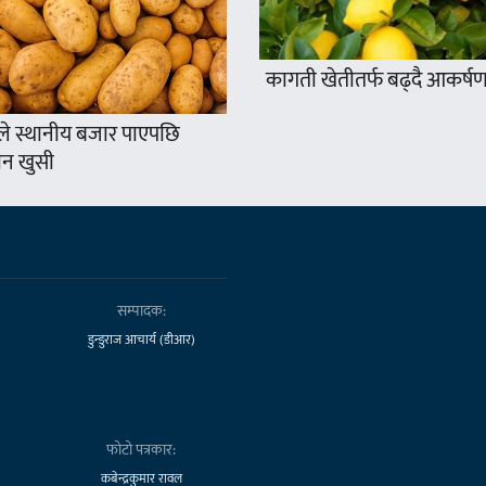
कागती खेतीतर्फ बढ्दै आकर्ष
े स्थानीय बजार पाएपछि
न खुसी
सम्पादक:
डुन्डुराज आचार्य (डीआर)
फोटो पत्रकार:
कबेन्द्रकुमार रावल