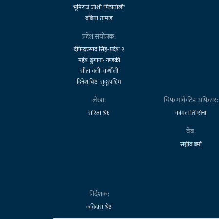
भूमिराज जोशी 'पिठातोली'
बबिता तामाङ
प्रदेश संयोजक:
दीपेन्द्रप्रसाद सिंह- प्रदेश २
महेश ढुंगाना- गण्डकी
सीता वली- कर्णाली
दिनेश बिष्ट- सुदूरपश्चिम
लेखा:
चिफ मार्केटिङ अफिसर:
सरिता श्रेष्ठ
कोमल तिम्सिना
वेब:
सञ्जीव बर्मा
निर्देशक:
कविदास श्रेष्ठ