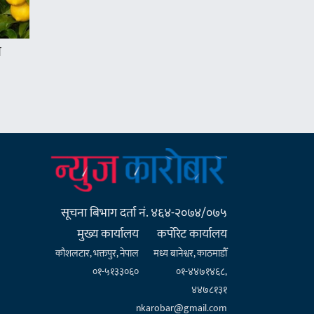
ण
सूचना बिभाग दर्ता नं. ४६४-२०७४/०७५
मुख्य कार्यालय
कर्पाेरेट कार्यालय
कौशलटार, भक्तपुर, नेपाल
मध्य बानेश्वर, काठमाडौँ
०१-५१३३०६०
०१-४४७१४६८,
४४७८१३१
nkarobar@gmail.com