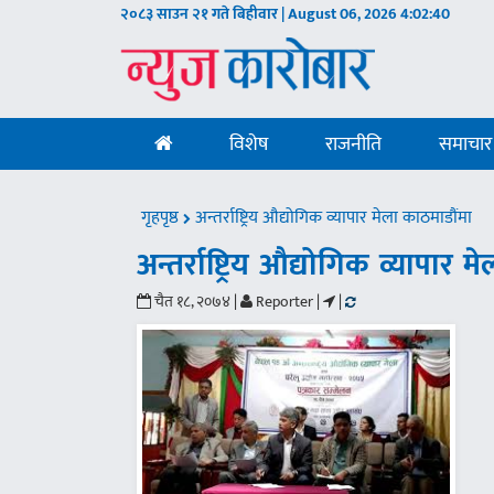
२०८३ साउन २१ गते बिहीवार | August 06, 2026
4:02:41
विशेष
राजनीति
समाचार
गृहपृष्ठ
अन्तर्राष्ट्रिय औद्योगिक व्यापार मेला काठमाडौंमा
अन्तर्राष्ट्रिय औद्योगिक व्यापार 
चैत १८, २०७४ |
Reporter |
|