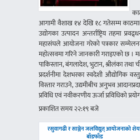
काठ
आगामी वैशाख १४ देखि १८ गतेसम्म काठमाडौ
उद्योगका उत्पादन अन्तर्राष्ट्रिय तहमा प्
महासंघले आयोजना गरेको पत्रकार सम्मेलनमा 
महोत्सवमा गरिने जानकारी गराइएको छ । महास
पाकिस्तान, बंगलादेश, भुटान, श्रीलंका तथ
प्रदर्शनीमा देशभरका स्वदेशी औद्योगिक वस्
विस्तार गराउने, उद्यमीबीच अनुभव आदानप्र
प्रविधि एवं नवीकरणीय ऊर्जा प्रविधिको प्रयो
प्रकाशित समय २२:१९ बजे
पछिल्लाे
रसुवागढी र साञ्जेन जलविद्युत् आयोजनाको शेय
-
बाँडफाँड