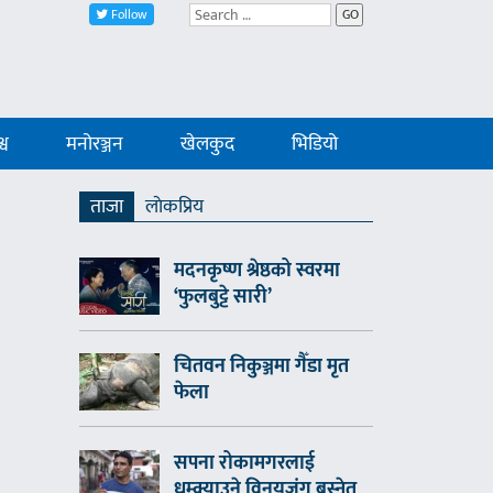
Follow
GO
्व
मनोरञ्जन
खेलकुद
भिडियो
ताजा
लाेकप्रिय
मदनकृष्ण श्रेष्ठको स्वरमा
‘फुलबुट्टे सारी’
चितवन निकुञ्जमा गैँडा मृत
फेला
सपना रोकामगरलाई
धम्क्याउने विनयजंग बस्नेत