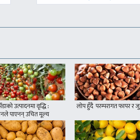
ँडाको उत्पादनमा वृद्धि :
लोप हुँदै परम्परागत फापर र ज
नले पाएनन् उचित मूल्य