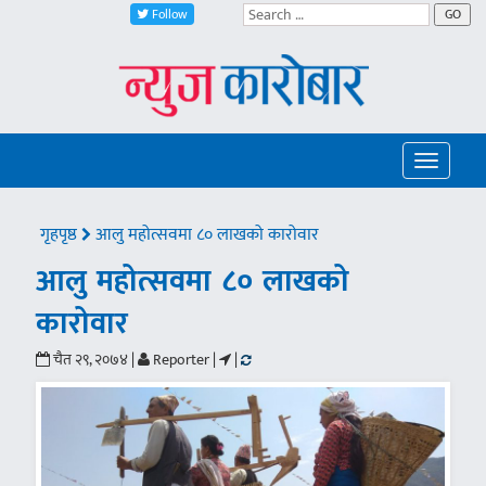
Follow
GO
Toggle
navigatio
गृहपृष्ठ
आलु महोत्सवमा ८० लाखको कारोवार
आलु महोत्सवमा ८० लाखको
कारोवार
चैत २९, २०७४ |
Reporter |
|