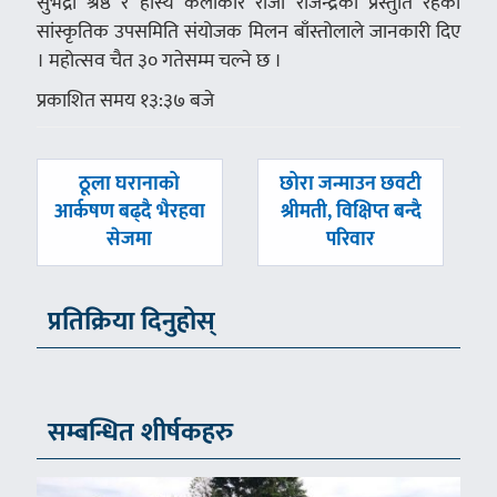
सुभद्रा श्रेष्ठ र हास्य कलाकार राजा राजेन्द्रको प्रस्तुति रहेको
सांस्कृतिक उपसमिति संयोजक मिलन बाँस्तोलाले जानकारी दिए
। महोत्सव चैत ३० गतेसम्म चल्ने छ ।
प्रकाशित समय १३:३७ बजे
पछिल्लाे
अघिल्लाे
ठूला घरानाको
छोरा जन्माउन छवटी
-
-
आर्कषण बढ्दै भैरहवा
श्रीमती, विक्षिप्त बन्दै
सेजमा
परिवार
प्रतिक्रिया दिनुहोस्
सम्बन्धित शीर्षकहरु