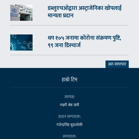
डब्लुएचओद्वारा अस्ट्राजेनिका खोपलाई
मान्यता प्रदान
थप १०५ जनामा कोरोना संक्रमण पुष्टि,
९९ जना डिस्चार्ज
अरु समाचार
हाम्राे टिम
अध्यक्ष:
लक्ष्मी श्रेष्ठ खत्री
प्रधान सम्पादक:
गजेन्द्रसिंह बुढाथोकी
सम्पादक: