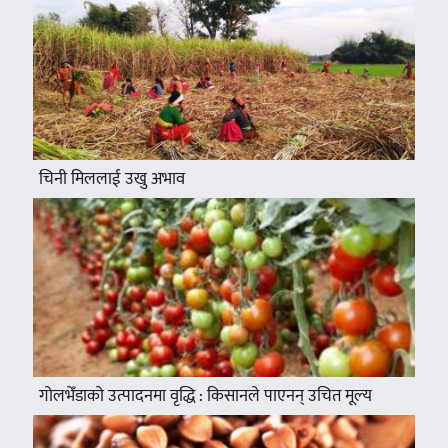
चिनी मिललाई उखु अभाव
गोलभेँडाको उत्पादनमा वृद्धि : किसानले पाएनन् उचित मूल्य