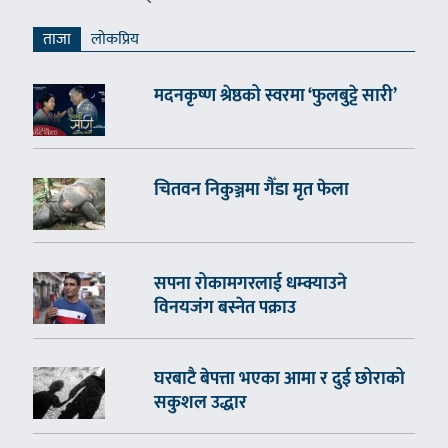
ताजा
लाेकप्रिय
मदनकृष्ण श्रेष्ठको स्वरमा ‘फुलबुट्टे सारी’
चितवन निकुञ्जमा गैँडा मृत फेला
सपना रोकामगरलाई धम्क्याउने
विनयजंग बस्नेत पक्राउ
घरबाटै बेपत्ता भएका आमा र दुई छोराको
सकुशल उद्धार