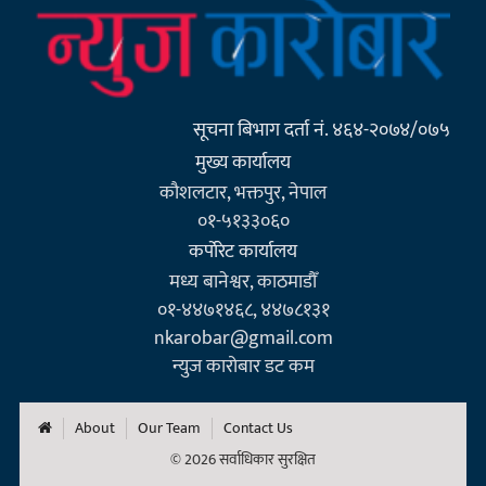
सूचना बिभाग दर्ता नं. ४६४-२०७४/०७५
मुख्य कार्यालय
कौशलटार, भक्तपुर, नेपाल
०१-५१३३०६०
कर्पाेरेट कार्यालय
मध्य बानेश्वर, काठमाडौँ
०१-४४७१४६८, ४४७८१३१
nkarobar@gmail.com
न्युज कारोबार डट कम
About
Our Team
Contact Us
© 2026 सर्वाधिकार सुरक्षित