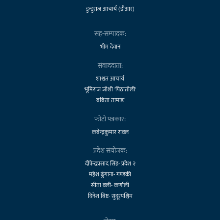
डुन्डुराज आचार्य (डीआर)
सह-सम्पादक:
भीम देवान
संवाददाता:
शाश्वत आचार्य
भूमिराज जोशी 'पिठातोली'
बबिता तामाङ
फोटो पत्रकार:
कबेन्द्रकुमार रावल
प्रदेश संयोजक:
दीपेन्द्रप्रसाद सिंह- प्रदेश २
महेश ढुंगाना- गण्डकी
सीता वली- कर्णाली
दिनेश बिष्ट- सुदूरपश्चिम