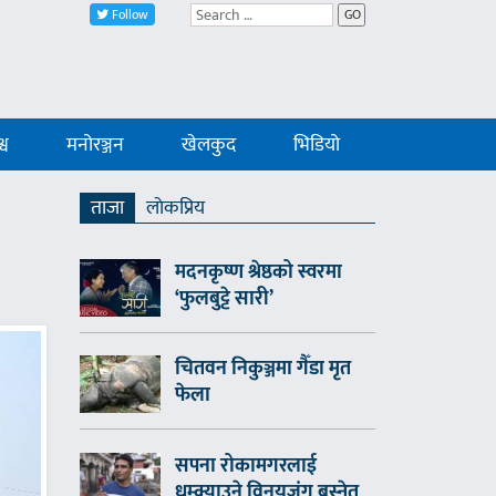
Follow
GO
्व
मनोरञ्जन
खेलकुद
भिडियो
ताजा
लाेकप्रिय
मदनकृष्ण श्रेष्ठको स्वरमा
‘फुलबुट्टे सारी’
चितवन निकुञ्जमा गैँडा मृत
फेला
सपना रोकामगरलाई
धम्क्याउने विनयजंग बस्नेत