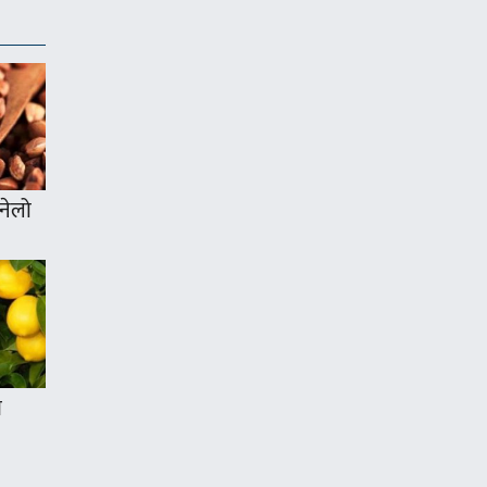
ुनेलो
ण