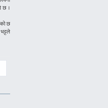
जरिवना
ो छ ।
केको छ
भट्टले