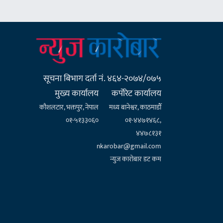
सूचना बिभाग दर्ता नं. ४६४-२०७४/०७५
मुख्य कार्यालय
कर्पाेरेट कार्यालय
कौशलटार, भक्तपुर, नेपाल
मध्य बानेश्वर, काठमाडौँ
०१-५१३३०६०
०१-४४७१४६८,
४४७८१३१
nkarobar@gmail.com
न्युज कारोबार डट कम