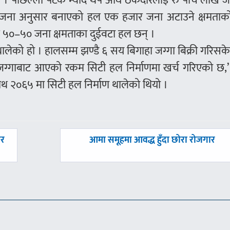
ने । पछिल्लो पटक म्याद थप अघि ठेकेदारलाई रु पाँच लाख 
ोजना अनुसार बनाएको हल एक हजार जना अटाउने क्षमताक
 र ५०–५० जना क्षमताका दुईवटा हल छन् ।
 थालेको हो । हालसम्म झण्डै ६ सय बिगाहा जग्गा बिक्री गरिस
को जग्गाबाट आएको रकम सिटी हल निर्माणमा खर्च गरिएको छ,’ 
 साथ २०६५ मा सिटी हल निर्माण थालेको थियो ।
अघिल्लाे
ार
आमा समूहमा आवद्ध हुँदा छोरा रोजगार
-