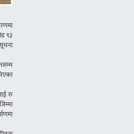
चरणमा
ोड ९३
सूचना
्तसम्म
ारिएका
लाई रु
िम्मा
माणमा