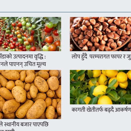
ँडाको उत्पादनमा वृद्धि :
लोप हुँदै परम्परागत फापर र ज
नले पाएनन् उचित मूल्य
कागती खेतीतर्फ बढ्दै आकर्ष
े स्थानीय बजार पाएपछि