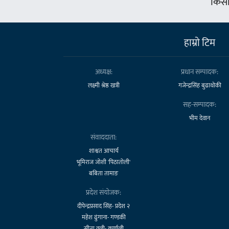
किसा
हाम्राे टिम
अध्यक्ष:
प्रधान सम्पादक:
लक्ष्मी श्रेष्ठ खत्री
गजेन्द्रसिंह बुढाथोकी
सह-सम्पादक:
भीम देवान
संवाददाता:
शाश्वत आचार्य
भूमिराज जोशी 'पिठातोली'
बबिता तामाङ
प्रदेश संयोजक:
दीपेन्द्रप्रसाद सिंह- प्रदेश २
महेश ढुंगाना- गण्डकी
सीता वली- कर्णाली