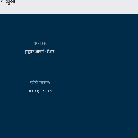
न खुसी
सम्पादक:
डुन्डुराज आचार्य (डीआर)
फोटो पत्रकार:
कबेन्द्रकुमार रावल