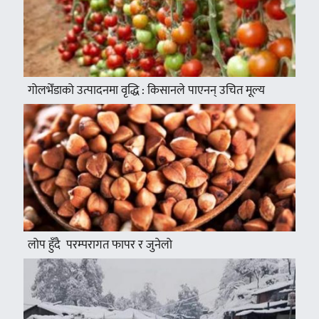
गोलभेँडाको उत्पादनमा वृद्धि : किसानले पाएनन् उचित मूल्य
लोप हुँदै परम्परागत फापर र जुनेलो