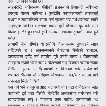
देवकोटाकाको भनाइ छ ।
साउनदेखि मंसिरसम्म भैँसीको प्रजननको हिसाबले सबैभन्दा
उपयुक्त मौसम मानिन्छ । पुसदेखि फागुनसम्मको समयलाई
मध्यम र त्यसपछिको समय पूर्ण सुख्खा एवं गर्भधारणका लागि
अनुपयुक्त मानिन्छ । जसका कारण कुनै मौसममा दूध बढी भएर
मिल्क होलिडे हुन्छ भने कुनै समयमा नेपालमा दूधको अभाव हुने
गर्दछ ।
आगामी पाँच वर्ष्भित्र यो प्रविधि किसानसम्म पु¥याउने लक्ष्य
राखिएको छ । अनुसन्धानले नेपालमा भैँसीको उत्पादन,
उत्पादकत्व वृद्धि गर्न सहयोग पुग्ने उनले बताए । चितवनको
रामपुरमा रहेको भैँसी फर्म र पोखराको पशु विकास फर्ममा रहेका
भैँसीमा अनुसन्धान गरिँदै आएको छ । विगतका वर्षमा प्रत्येक वर्ष
१० वटा भैँसीमा यो परीक्षण गरिएकामा तीन/चार वटामा मात्रै
सफलता मिलेको थियो ।
यस वर्ष भने रामपुरमा आठ वटामध्ये पाँच वटा र पोखरामा सात
वटामध्ये दुई वटा भैँसीले चैतदेखि असारसम्म गर्भधारण गरी
ब्याइसकेका छन् । नेपालमा कूल गार्हस्थ उत्पादनको २६
दशमलव ८ प्रतिशत हिस्सा कृषिले ओगटेकामा १३ प्रतिशत