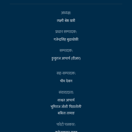
अध्यक्ष:
लक्ष्मी श्रेष्ठ खत्री
प्रधान सम्पादक:
गजेन्द्रसिंह बुढाथोकी
सम्पादक:
डुन्डुराज आचार्य (डीआर)
सह-सम्पादक:
भीम देवान
संवाददाता:
शाश्वत आचार्य
भूमिराज जोशी 'पिठातोली'
बबिता तामाङ
फोटो पत्रकार: