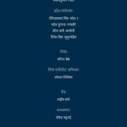
कबेन्द्रकुमार रावल
प्रदेश संयोजक:
दीपेन्द्रप्रसाद सिंह- प्रदेश २
महेश ढुंगाना- गण्डकी
सीता वली- कर्णाली
दिनेश बिष्ट- सुदूरपश्चिम
लेखा:
सरिता श्रेष्ठ
चिफ मार्केटिङ अफिसर:
कोमल तिम्सिना
वेब:
सञ्जीव बर्मा
स्तम्भकार:
रविन्द्र भट्टराई