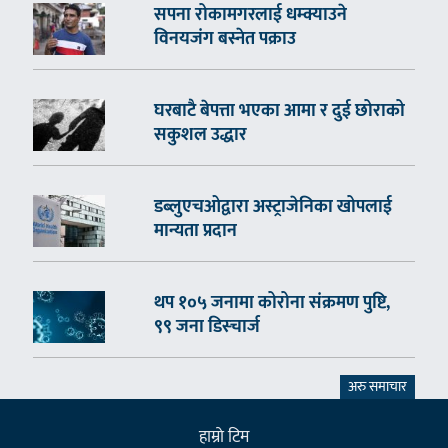
सपना रोकामगरलाई धम्क्याउने
विनयजंग बस्नेत पक्राउ
घरबाटै बेपत्ता भएका आमा र दुई छोराको
सकुशल उद्धार
डब्लुएचओद्वारा अस्ट्राजेनिका खोपलाई
मान्यता प्रदान
थप १०५ जनामा कोरोना संक्रमण पुष्टि,
९९ जना डिस्चार्ज
अरु समाचार
हाम्राे टिम