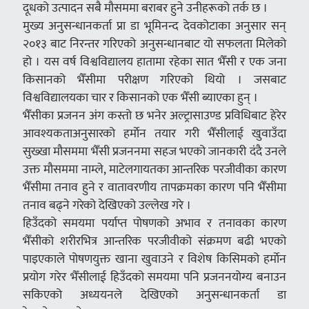
दूधको उत्पादन सबै मौसममा बराबर हुने उनीहरूको तर्क छ ।
मुख्य अनुसन्धानकर्ता प्रा डा भूमिनन्द देवकोटाका अनुसार सन्
२०१३ बाट निरन्तर गरिएको अनुसन्धानबाट यो सफलता मिलेको
हो । यस वर्ष विश्वविद्यालय हातामा रहेका सात भैँसी र एक जना
किसानको भैँसीमा परीक्षण गरिएको थियो । जसबाट
विश्वविद्यालयका चार र किसानको एक भैँसी ब्याएका हुन् ।
भैँसीका प्रजनन अंग कस्तो छ भनेर अल्ट्रासाउण्ड प्रविधिबाट हेरेर
आवश्यकताअनुसारको हर्माेन तयार गरी भैँसीलाई खुवाउँदा
सुख्खा मौसममा भैँसी प्रजननमा सहज भएको जानकारी दंदै उनले
उक्त मौसममा नाम्ले, माटेलगायतका आन्तरिक परजीवीका कारण
भैँसीमा तनाव हुने र वातावरणीय तापक्रमका कारण पनि भैँसीमा
तनाव बढ्ने गरेको देखिएको उल्लेख गरे ।
हिउँदको समयमा पर्याप्त पोषणको अभाव र तनावका कारण
भैँसीको शरीरभित्र आन्तरिक परजीवीको संक्रमण बढी भएको
पाइएकाले पोषणयुक्त खाना खुवाउने र विशेष किसिमको हर्माेन
प्रयोग गरेर भैँसीलाई हिउँदको समयमा पनि प्रजननयोग्य बनाउन
सकिएको अध्ययनले देखिएको अनुसन्धानकर्ता डा