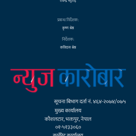
रविन्द्र भट्टराई
प्रबन्ध निर्देशक:
कृष्ण श्रेष्ठ
निर्देशक:
कविदास श्रेष्ठ
सूचना बिभाग दर्ता नं. ४६४-२०७४/०७५
मुख्य कार्यालय
कौशलटार, भक्तपुर, नेपाल
०१-५१३३०६०
कर्पाेरेट कार्यालय