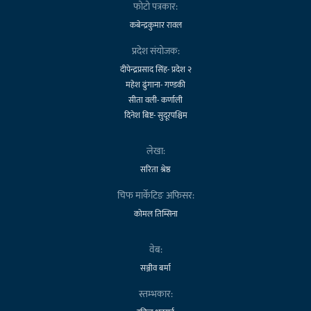
फोटो पत्रकार:
कबेन्द्रकुमार रावल
प्रदेश संयोजक:
दीपेन्द्रप्रसाद सिंह- प्रदेश २
महेश ढुंगाना- गण्डकी
सीता वली- कर्णाली
दिनेश बिष्ट- सुदूरपश्चिम
लेखा:
सरिता श्रेष्ठ
चिफ मार्केटिङ अफिसर:
कोमल तिम्सिना
वेब:
सञ्जीव बर्मा
स्तम्भकार: