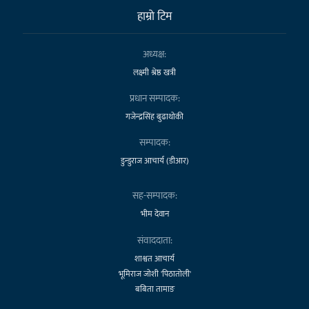
हाम्राे टिम
अध्यक्ष:
लक्ष्मी श्रेष्ठ खत्री
प्रधान सम्पादक:
गजेन्द्रसिंह बुढाथोकी
सम्पादक:
डुन्डुराज आचार्य (डीआर)
सह-सम्पादक:
भीम देवान
संवाददाता:
शाश्वत आचार्य
भूमिराज जोशी 'पिठातोली'
बबिता तामाङ