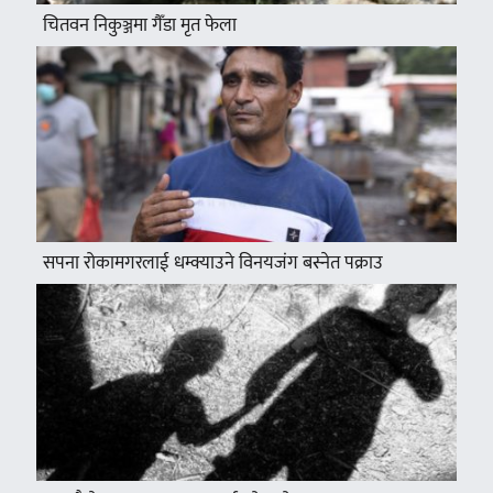
चितवन निकुञ्जमा गैँडा मृत फेला
सपना रोकामगरलाई धम्क्याउने विनयजंग बस्नेत पक्राउ