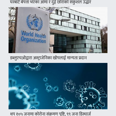
घरबाटै बेपत्ता भएका आमा र दुई छोराको सकुशल उद्धार
डब्लुएचओद्वारा अस्ट्राजेनिका खोपलाई मान्यता प्रदान
थप १०५ जनामा कोरोना संक्रमण पुष्टि, ९९ जना डिस्चार्ज