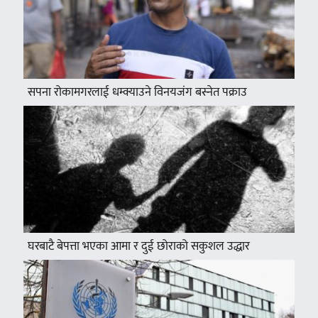
सपना रोकामगरलाई धम्क्याउने विनयजंग बस्नेत पक्राउ
घरबाटै बेपत्ता भएका आमा र दुई छोराको सकुशल उद्धार