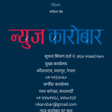
निर्देशक:
कविदास श्रेष्ठ
सूचना बिभाग दर्ता नं. ४६४-२०७४/०७५
मुख्य कार्यालय
कौशलटार, भक्तपुर, नेपाल
०१-५१३३०६०
कर्पाेरेट कार्यालय
मध्य बानेश्वर, काठमाडौँ
०१-४४७१४६८, ४४७८१३१
nkarobar@gmail.com
न्युज कारोबार डट कम