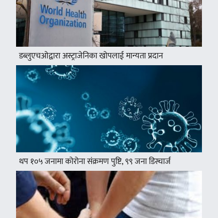
डब्लुएचओद्वारा अस्ट्राजेनिका खोपलाई मान्यता प्रदान
थप १०५ जनामा कोरोना संक्रमण पुष्टि, ९९ जना डिस्चार्ज