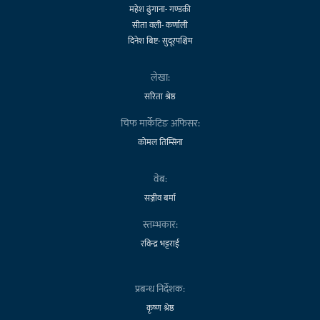
महेश ढुंगाना- गण्डकी
सीता वली- कर्णाली
दिनेश बिष्ट- सुदूरपश्चिम
लेखा:
सरिता श्रेष्ठ
चिफ मार्केटिङ अफिसर:
कोमल तिम्सिना
वेब:
सञ्जीव बर्मा
स्तम्भकार:
रविन्द्र भट्टराई
प्रबन्ध निर्देशक:
कृष्ण श्रेष्ठ