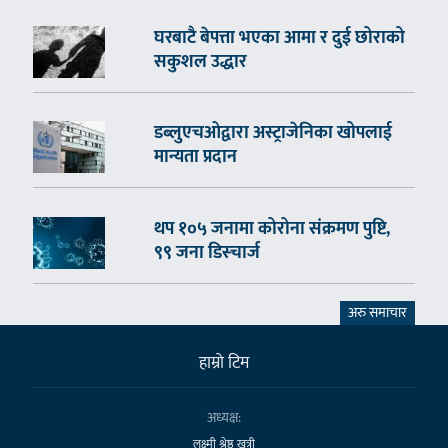
घरबाटै बेपत्ता भएका आमा र दुई छोराको
सकुशल उद्धार
डब्लुएचओद्वारा अस्ट्राजेनिका खोपलाई
मान्यता प्रदान
थप १०५ जनामा कोरोना संक्रमण पुष्टि,
९९ जना डिस्चार्ज
अरु समाचार
हाम्राे टिम
अध्यक्ष:
लक्ष्मी श्रेष्ठ खत्री