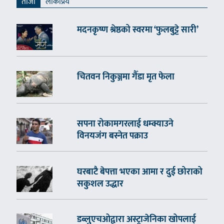
ताजा
लाेकप्रिय
मदनकृष्ण श्रेष्ठको स्वरमा ‘फुलबुट्टे सारी’
चितवन निकुञ्जमा गैँडा मृत फेला
सपना रोकामगरलाई धम्क्याउने
विनयजंग बस्नेत पक्राउ
घरबाटै बेपत्ता भएका आमा र दुई छोराको
सकुशल उद्धार
डब्लुएचओद्वारा अस्ट्राजेनिका खोपलाई