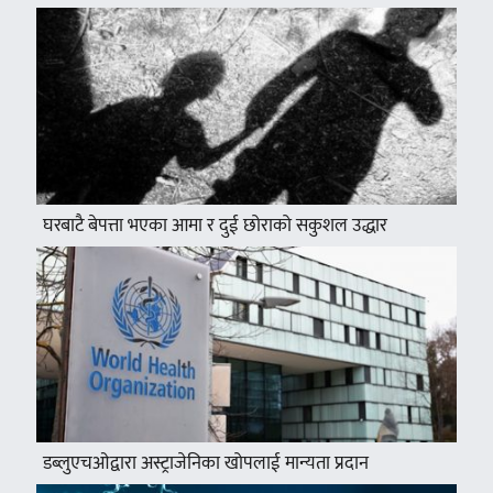
घरबाटै बेपत्ता भएका आमा र दुई छोराको सकुशल उद्धार
डब्लुएचओद्वारा अस्ट्राजेनिका खोपलाई मान्यता प्रदान