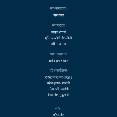
सह-सम्पादक:
भीम देवान
संवाददाता:
शाश्वत आचार्य
भूमिराज जोशी 'पिठातोली'
बबिता तामाङ
फोटो पत्रकार:
कबेन्द्रकुमार रावल
प्रदेश संयोजक:
दीपेन्द्रप्रसाद सिंह- प्रदेश २
महेश ढुंगाना- गण्डकी
सीता वली- कर्णाली
दिनेश बिष्ट- सुदूरपश्चिम
लेखा:
सरिता श्रेष्ठ