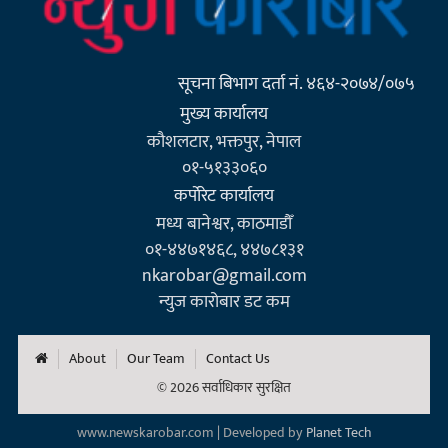
सूचना बिभाग दर्ता नं. ४६४-२०७४/०७५
मुख्य कार्यालय
कौशलटार, भक्तपुर, नेपाल
०१-५१३३०६०
कर्पाेरेट कार्यालय
मध्य बानेश्वर, काठमाडौँ
०१-४४७१४६८, ४४७८१३१
nkarobar@gmail.com
न्युज कारोबार डट कम
About
Our Team
Contact Us
© 2026 सर्वाधिकार सुरक्षित
www.newskarobar.com | Developed by
Planet Tech