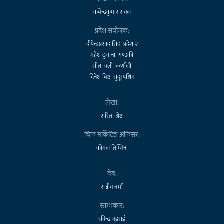
कबेन्द्रकुमार रावल
प्रदेश संयोजक:
दीपेन्द्रप्रसाद सिंह- प्रदेश २
महेश ढुंगाना- गण्डकी
सीता वली- कर्णाली
दिनेश बिष्ट- सुदूरपश्चिम
लेखा:
सरिता श्रेष्ठ
चिफ मार्केटिङ अफिसर:
कोमल तिम्सिना
वेब:
सञ्जीव बर्मा
स्तम्भकार:
रविन्द्र भट्टराई