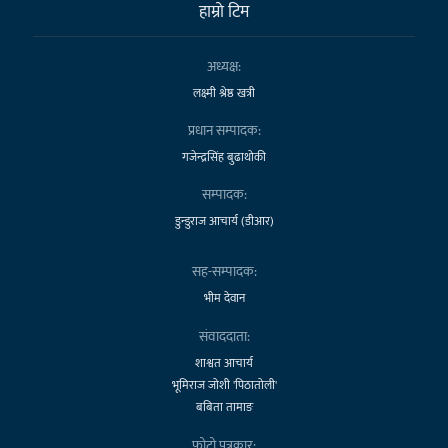
हाम्राे टिम
अध्यक्ष:
लक्ष्मी श्रेष्ठ खत्री
प्रधान सम्पादक:
गजेन्द्रसिंह बुढाथोकी
सम्पादक:
डुन्डुराज आचार्य (डीआर)
सह-सम्पादक:
भीम देवान
संवाददाता:
शाश्वत आचार्य
भूमिराज जोशी 'पिठातोली'
बबिता तामाङ
फोटो पत्रकार: