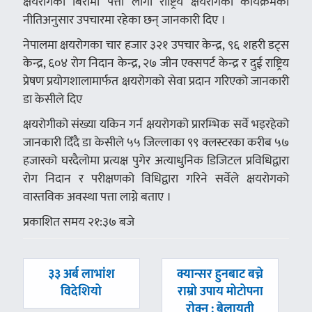
क्षयरोगका बिरामी पत्ता लागी राष्ट्रिय क्षयरोगको कार्यक्रमको
नीतिअनुसार उपचारमा रहेका छन् जानकारी दिए ।
नेपालमा क्षयरोगका चार हजार ३२१ उपचार केन्द्र, ९६ शहरी डट्स
केन्द्र, ६०४ रोग निदान केन्द्र, २७ जीन एक्सपर्ट केन्द्र र दुई राष्ट्रिय
प्रेषण प्रयोगशालामार्फत क्षयरोगको सेवा प्रदान गरिएको जानकारी
डा केसीले दिए
क्षयरोगीको संख्या यकिन गर्न क्षयरोगको प्रारम्भिक सर्वे भइरहेको
जानकारी दिँदै डा केसीले ५५ जिल्लाका ९९ क्लस्टरका करीब ५७
हजारको घरदैलोमा प्रत्यक्ष पुगेर अत्याधुनिक डिजिटल प्रविधिद्वारा
रोग निदान र परीक्षणको विधिद्वारा गरिने सर्वेले क्षयरोगको
वास्तविक अवस्था पत्ता लाग्ने बताए ।
प्रकाशित समय २१:३७ बजे
पछिल्लाे
अघिल्लाे
३३ अर्ब लाभांश
क्यान्सर हुनबाट बच्ने
-
-
विदेशियो
राम्रो उपाय मोटोपना
रोक्नु : बेलायती