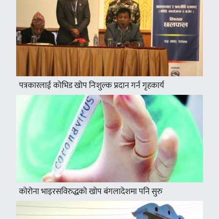
पत्रकारलाई कोभिड खोप निःशुल्क प्रदान गर्न गृहकार्य
कोरोना भाइरसविरुद्धको खोप बंगलादेशमा पनि सुरु