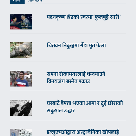
ताजा
लाेकप्रिय
मदनकृष्ण श्रेष्ठको स्वरमा ‘फुलबुट्टे सारी’
चितवन निकुञ्जमा गैँडा मृत फेला
सपना रोकामगरलाई धम्क्याउने
विनयजंग बस्नेत पक्राउ
घरबाटै बेपत्ता भएका आमा र दुई छोराको
सकुशल उद्धार
डब्लुएचओद्वारा अस्ट्राजेनिका खोपलाई