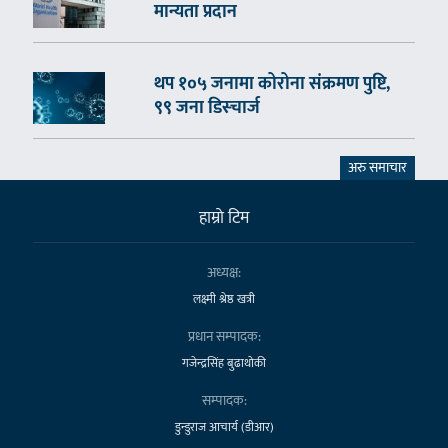
मान्यता प्रदान
थप १०५ जनामा कोरोना संक्रमण पुष्टि,
९९ जना डिस्चार्ज
अरु समाचार
हाम्राे टिम
अध्यक्ष:
लक्ष्मी श्रेष्ठ खत्री
प्रधान सम्पादक:
गजेन्द्रसिंह बुढाथोकी
सम्पादक:
डुन्डुराज आचार्य (डीआर)