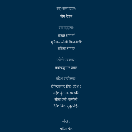
सह-सम्पादक:
भीम देवान
संवाददाता:
शाश्वत आचार्य
भूमिराज जोशी 'पिठातोली'
बबिता तामाङ
फोटो पत्रकार:
कबेन्द्रकुमार रावल
प्रदेश संयोजक:
दीपेन्द्रप्रसाद सिंह- प्रदेश २
महेश ढुंगाना- गण्डकी
सीता वली- कर्णाली
दिनेश बिष्ट- सुदूरपश्चिम
लेखा:
सरिता श्रेष्ठ