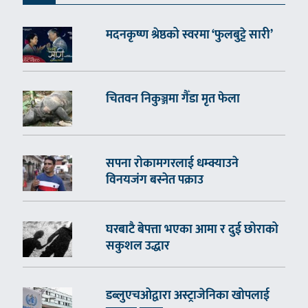
मदनकृष्ण श्रेष्ठको स्वरमा ‘फुलबुट्टे सारी’
चितवन निकुञ्जमा गैँडा मृत फेला
सपना रोकामगरलाई धम्क्याउने
विनयजंग बस्नेत पक्राउ
घरबाटै बेपत्ता भएका आमा र दुई छोराको
सकुशल उद्धार
डब्लुएचओद्वारा अस्ट्राजेनिका खोपलाई