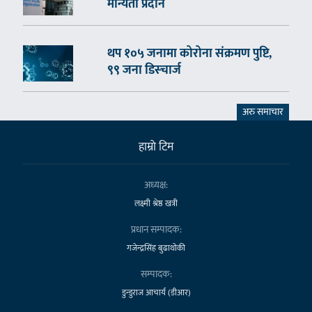
मान्यता प्रदान
थप १०५ जनामा कोरोना संक्रमण पुष्टि,
९९ जना डिस्चार्ज
अरु समाचार
हाम्राे टिम
अध्यक्ष:
लक्ष्मी श्रेष्ठ खत्री
प्रधान सम्पादक:
गजेन्द्रसिंह बुढाथोकी
सम्पादक:
डुन्डुराज आचार्य (डीआर)