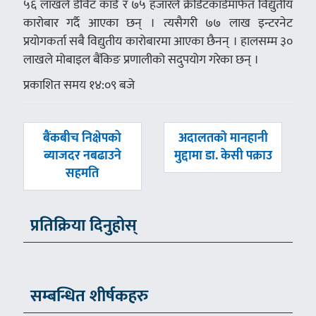
५६ लाखले डेविट कार्ड र ७५ हजारले क्रेडिटकार्डमार्फत विद्युतीय
कारोबार गर्दै आएका छन् । त्यसैगरी ७७ लाख इन्टरनेट
प्रयोगकर्ता सबै विद्युतीय कारोबारमा आएका छैनन् । हालसम्म ३०
लाखले मोबाइल बैंकिङ प्रणालीको सदुपयोग गरेका छन् ।
प्रकाशित समय १४:०९ बजे
पछिल्लाे
अघिल्लाे
बैंकबीच निक्षेपको
अदालतकाे मानहानी
-
-
ब्याजदर नबढाउने
मुद्दामा डा. केसी पक्राउ
सहमति
प्रतिक्रिया दिनुहोस्
सम्बन्धित शीर्षकहरु