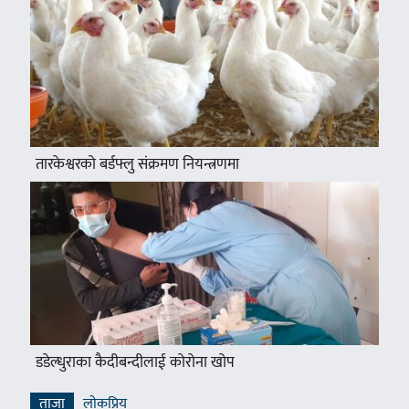
तारकेश्वरको बर्डफ्लु संक्रमण नियन्त्रणमा
डडेल्धुराका कैदीबन्दीलाई कोरोना खोप
ताजा
लाेकप्रिय