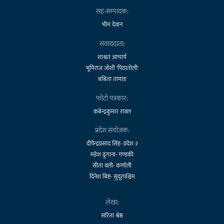
सह-सम्पादक:
भीम देवान
संवाददाता:
शाश्वत आचार्य
भूमिराज जोशी 'पिठातोली'
बबिता तामाङ
फोटो पत्रकार:
कबेन्द्रकुमार रावल
प्रदेश संयोजक:
दीपेन्द्रप्रसाद सिंह- प्रदेश २
महेश ढुंगाना- गण्डकी
सीता वली- कर्णाली
दिनेश बिष्ट- सुदूरपश्चिम
लेखा:
सरिता श्रेष्ठ