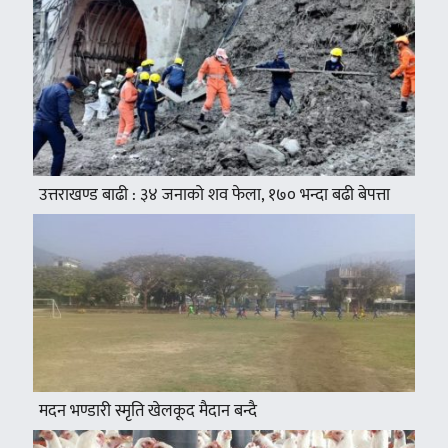
उत्तराखण्ड बाढी : ३४ जनाको शव फेला, १७० भन्दा बढी बेपत्ता
मदन भण्डारी स्मृति खेलकूद मैदान बन्दै