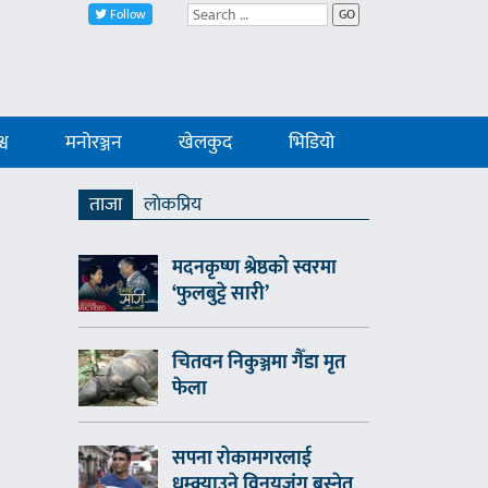
Follow
GO
्व
मनोरञ्जन
खेलकुद
भिडियो
ताजा
लाेकप्रिय
मदनकृष्ण श्रेष्ठको स्वरमा
‘फुलबुट्टे सारी’
चितवन निकुञ्जमा गैँडा मृत
फेला
सपना रोकामगरलाई
धम्क्याउने विनयजंग बस्नेत