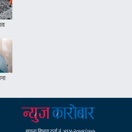
 शव
ोना
सूचना बिभाग दर्ता नं. ४६४-२०७४/०७५