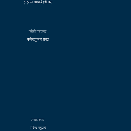
डुन्डुराज आचार्य (डीआर)
फोटो पत्रकार:
कबेन्द्रकुमार रावल
स्तम्भकार:
रविन्द्र भट्टराई