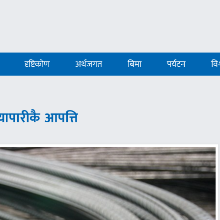
दृष्टिकोण
अर्थजगत
बिमा
पर्यटन
विश
व्यापारीकै आपत्ति