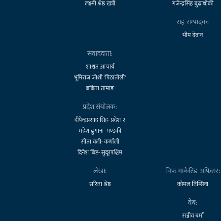
लक्ष्मी श्रेष्ठ खत्री
गजेन्द्रसिंह बुढाथोकी
सह-सम्पादक:
भीम देवान
संवाददाता:
शाश्वत आचार्य
भूमिराज जोशी 'पिठातोली'
बबिता तामाङ
प्रदेश संयोजक:
दीपेन्द्रप्रसाद सिंह- प्रदेश २
महेश ढुंगाना- गण्डकी
सीता वली- कर्णाली
दिनेश बिष्ट- सुदूरपश्चिम
लेखा:
चिफ मार्केटिङ अफिसर:
सरिता श्रेष्ठ
कोमल तिम्सिना
वेब:
सञ्जीव बर्मा