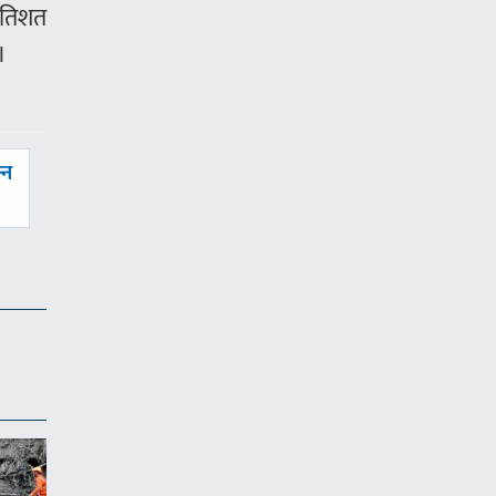
्रतिशत
।
्न