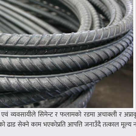
री एवं व्यवसायीले सिमेन्ट र फलामको रडमा अचाक्ली र अप्र
ताको ढाड सेक्ने काम भएकोप्रति आपत्ति जनाउँदै तत्काल मूल्य