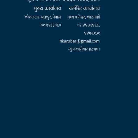
मुख्य कार्यालय
कर्पाेरेट कार्यालय
कौशलटार, भक्तपुर, नेपाल
मध्य बानेश्वर, काठमाडौँ
०१-५१३३०६०
०१-४४७१४६८,
४४७८१३१
nkarobar@gmail.com
न्युज कारोबार डट कम