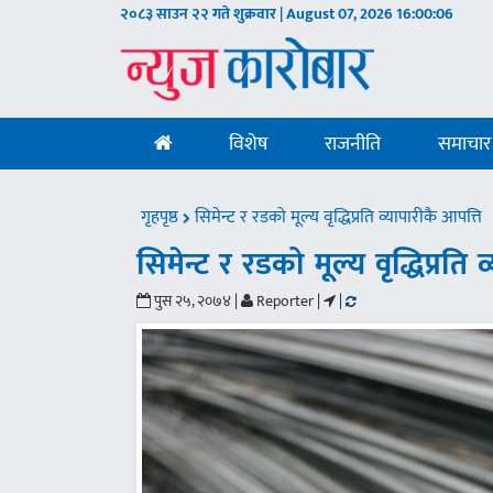
२०८३ साउन २२ गते शुक्रवार | August 07, 2026
16:00:07
विशेष
राजनीति
समाचार
गृहपृष्ठ
सिमेन्ट र रडको मूल्य वृद्धिप्रति व्यापारीकै आपत्ति
सिमेन्ट र रडको मूल्य वृद्धिप्रति 
पुस २५, २०७४ |
Reporter |
|