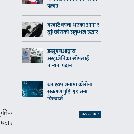
पक्राउ
घरबाटै बेपत्ता भएका आमा र
दुई छोराको सकुशल उद्धार
डब्लुएचओद्वारा
अस्ट्राजेनिका खोपलाई
मान्यता प्रदान
थप १०५ जनामा कोरोना
संक्रमण पुष्टि, ९९ जना
डिस्चार्ज
ाकृतिक
अरु समाचार
 नघटाए