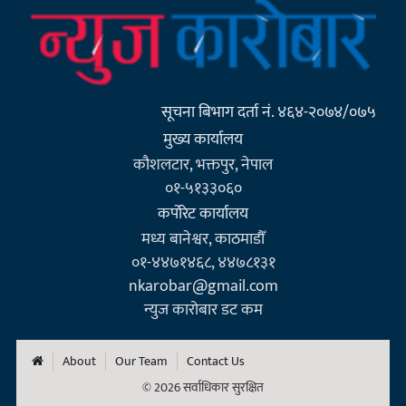
सूचना बिभाग दर्ता नं. ४६४-२०७४/०७५
मुख्य कार्यालय
कौशलटार, भक्तपुर, नेपाल
०१-५१३३०६०
कर्पाेरेट कार्यालय
मध्य बानेश्वर, काठमाडौँ
०१-४४७१४६८, ४४७८१३१
nkarobar@gmail.com
न्युज कारोबार डट कम
About
Our Team
Contact Us
© 2026 सर्वाधिकार सुरक्षित