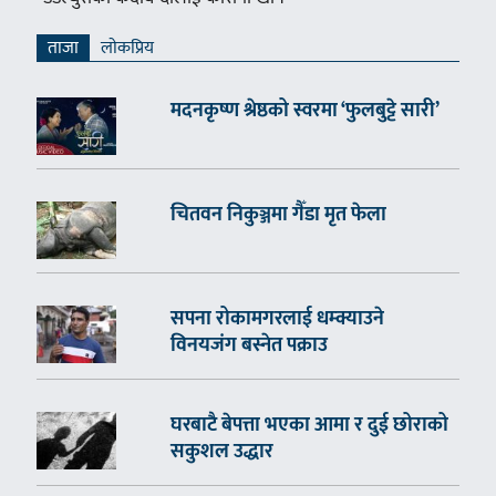
ताजा
लाेकप्रिय
मदनकृष्ण श्रेष्ठको स्वरमा ‘फुलबुट्टे सारी’
चितवन निकुञ्जमा गैँडा मृत फेला
सपना रोकामगरलाई धम्क्याउने
विनयजंग बस्नेत पक्राउ
घरबाटै बेपत्ता भएका आमा र दुई छोराको
सकुशल उद्धार