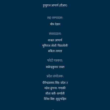
डुन्डुराज आचार्य (डीआर)
सह-सम्पादक:
भीम देवान
संवाददाता:
शाश्वत आचार्य
भूमिराज जोशी 'पिठातोली'
बबिता तामाङ
फोटो पत्रकार:
कबेन्द्रकुमार रावल
प्रदेश संयोजक:
दीपेन्द्रप्रसाद सिंह- प्रदेश २
महेश ढुंगाना- गण्डकी
सीता वली- कर्णाली
दिनेश बिष्ट- सुदूरपश्चिम