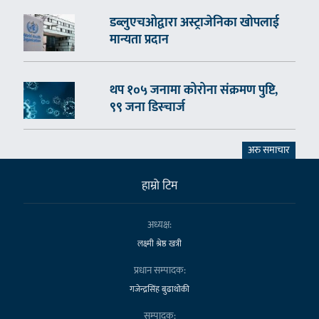
डब्लुएचओद्वारा अस्ट्राजेनिका खोपलाई
मान्यता प्रदान
थप १०५ जनामा कोरोना संक्रमण पुष्टि,
९९ जना डिस्चार्ज
अरु समाचार
हाम्राे टिम
अध्यक्ष:
लक्ष्मी श्रेष्ठ खत्री
प्रधान सम्पादक:
गजेन्द्रसिंह बुढाथोकी
सम्पादक: