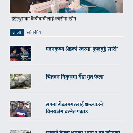
डडेल्धुराका कैदीबन्दीलाई कोरोना खोप
ताजा
लाेकप्रिय
मदनकृष्ण श्रेष्ठको स्वरमा ‘फुलबुट्टे सारी’
चितवन निकुञ्जमा गैँडा मृत फेला
सपना रोकामगरलाई धम्क्याउने
विनयजंग बस्नेत पक्राउ