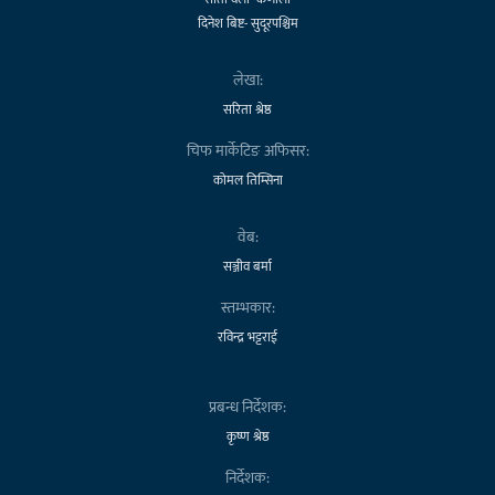
दिनेश बिष्ट- सुदूरपश्चिम
लेखा:
सरिता श्रेष्ठ
चिफ मार्केटिङ अफिसर:
कोमल तिम्सिना
वेब:
सञ्जीव बर्मा
स्तम्भकार:
रविन्द्र भट्टराई
प्रबन्ध निर्देशक:
कृष्ण श्रेष्ठ
निर्देशक: