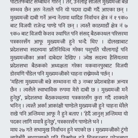
पार्टीतर्फबाट सम्बोधन गरिन् । तर, उनलाई सजिलै मुख्यमन्त्री बन्न
सम्भव छैन अरु नेताले पनि यो पदमा दाबी गर्दै आएका छन् ।
मुख्यमन्त्री दाबी गर्ने अन्य नेतामा धादिङ निर्वाचन क्षेत्र नं १ ९क०
बाट विजयी राजेन्द्र पाण्डे पनि छन् । त्यस्तै काठमाडौं क्षेत्र नं ७
९क० बाट विजयी केशव स्थापित पनि संसद् बैठकस्थल परिसरमा
पत्रकारसँग आफू मुख्यमन्त्री हुने भन्दै थिए । दोलखाबाट
प्रदेशसभा सदस्यमा प्रतिनिधित्व गरेका पशुपति चौलागाई पनि
मुख्यमन्त्रीका अर्का दाबेदार देखिए । ज्येष्ठ सदस्य हैसियतमा
प्रदेशसभा बैठकको अध्यक्षता गरेका मकवानपुरबाट विजयी
डोरमणि पौडेल पनि मुख्यमन्त्रीको चाहना राख्नेमध्ये पर्छन् ।
‘महिला मुख्यमन्त्री बन्ने सम्भावना यो ३ नम्बर प्रदेशबाहेक अन्यत्र
छैन । त्यसैले स्वाभाविक रुपमा मेरो दाबी छ । मुख्यमन्त्री मनै
हुनेछु’, प्रदेशसभा बैठकस्थलमा पत्रकारसँग कुरा गर्दै शाक्यले
भनिन् । त्यस्तै अर्का आकांक्षी पाण्डेले मुख्यमन्त्री हुने चाहना धेरैले
राखे पनि अन्तिममा आफू नै हुने बताए । ‘हेर्दै जानुस् अन्तिममा यो
पदका लागि ममात्रै हुनेछु’, पत्रकारसँग पाण्डेले भने ।
माघ २७ गते सभामुख निर्वाचन हुने भएको छ । मुख्यमन्त्रीको टुंगो
लागेसँगै सभामुखको पनि निक्र्योल हुने चितवनबाट प्रदेशसभा