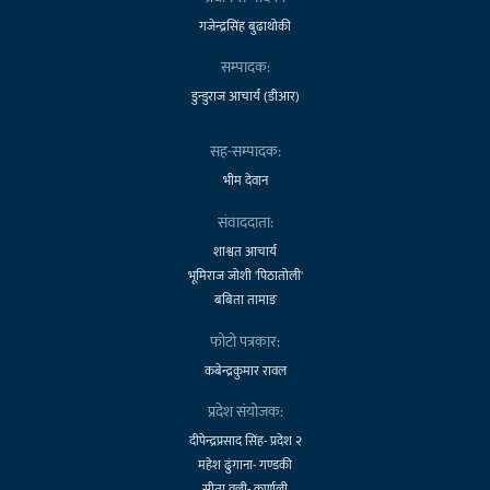
गजेन्द्रसिंह बुढाथोकी
सम्पादक:
डुन्डुराज आचार्य (डीआर)
सह-सम्पादक:
भीम देवान
संवाददाता:
शाश्वत आचार्य
भूमिराज जोशी 'पिठातोली'
बबिता तामाङ
फोटो पत्रकार:
कबेन्द्रकुमार रावल
प्रदेश संयोजक:
दीपेन्द्रप्रसाद सिंह- प्रदेश २
महेश ढुंगाना- गण्डकी
सीता वली- कर्णाली