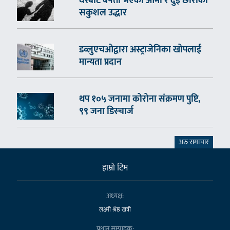
घरबाटै बेपत्ता भएका आमा र दुई छोराको
सकुशल उद्धार
डब्लुएचओद्वारा अस्ट्राजेनिका खोपलाई
मान्यता प्रदान
थप १०५ जनामा कोरोना संक्रमण पुष्टि,
९९ जना डिस्चार्ज
अरु समाचार
हाम्राे टिम
अध्यक्ष:
लक्ष्मी श्रेष्ठ खत्री
प्रधान सम्पादक: