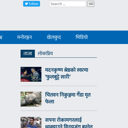
Follow
GO
्व
मनोरञ्जन
खेलकुद
भिडियो
ताजा
लाेकप्रिय
मदनकृष्ण श्रेष्ठको स्वरमा
‘फुलबुट्टे सारी’
चितवन निकुञ्जमा गैँडा मृत
फेला
सपना रोकामगरलाई
धम्क्याउने विनयजंग बस्नेत