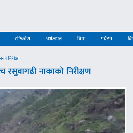
दृष्टिकोण
अर्थजगत
बिमा
पर्यटन
विश
काको निरीक्षण
नबीच रसुवागढी नाकाको निरीक्षण