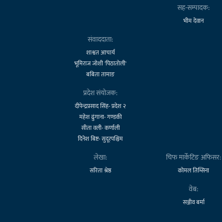
सह-सम्पादक:
भीम देवान
संवाददाता:
शाश्वत आचार्य
भूमिराज जोशी 'पिठातोली'
बबिता तामाङ
प्रदेश संयोजक:
दीपेन्द्रप्रसाद सिंह- प्रदेश २
महेश ढुंगाना- गण्डकी
सीता वली- कर्णाली
दिनेश बिष्ट- सुदूरपश्चिम
लेखा:
चिफ मार्केटिङ अफिसर:
सरिता श्रेष्ठ
कोमल तिम्सिना
वेब:
सञ्जीव बर्मा