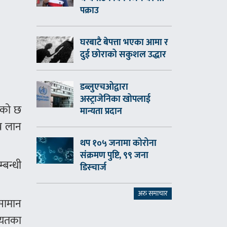
पक्राउ
घरबाटै बेपत्ता भएका आमा र
दुई छोराको सकुशल उद्धार
डब्लुएचओद्वारा
अस्ट्राजेनिका खोपलाई
िएको छ
मान्यता प्रदान
ाव लान
थप १०५ जनामा कोरोना
संक्रमण पुष्टि, ९९ जना
्बन्धी
डिस्चार्ज
अरु समाचार
सामान
गायतका