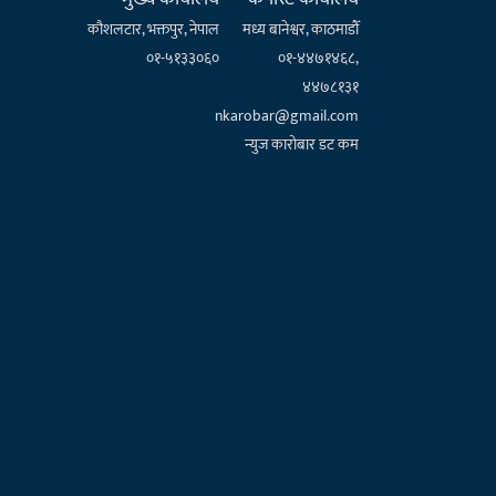
कौशलटार, भक्तपुर, नेपाल
मध्य बानेश्वर, काठमाडौँ
०१-५१३३०६०
०१-४४७१४६८,
४४७८१३१
nkarobar@gmail.com
न्युज कारोबार डट कम