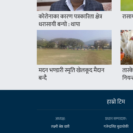
कोरोनाका कारण पत्रकारिता क्षेत्र
रासा
धरासायी बन्यो : थापा
मदन भण्डारी स्मृति खेलकूद मैदान
तारके
बन्दै
नियन्
हाम्राे टिम
अध्यक्ष:
प्रधान सम्पादक:
लक्ष्मी श्रेष्ठ खत्री
गजेन्द्रसिंह बुढाथोकी