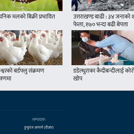
यनिक मलको बिक्री प्रभावित
उत्तराखण्ड बाढी : ३४ जनाको
फेला, १७० भन्दा बढी बेपत्ता
श्वरको बर्डफ्लु संक्रमण
डडेल्धुराका कैदीबन्दीलाई कोर
त्रणमा
खोप
सम्पादक:
डुन्डुराज आचार्य (डीआर)