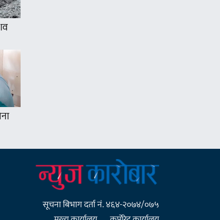
 शव
ोना
सूचना बिभाग दर्ता नं. ४६४-२०७४/०७५
मुख्य कार्यालय
कर्पाेरेट कार्यालय