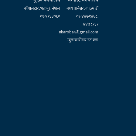
मुख्य कार्यालय
कर्पाेरेट कार्यालय
कौशलटार, भक्तपुर, नेपाल
मध्य बानेश्वर, काठमाडौँ
०१-५१३३०६०
०१-४४७१४६८,
४४७८१३१
nkarobar@gmail.com
न्युज कारोबार डट कम