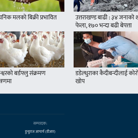
यनिक मलको बिक्री प्रभावित
उत्तराखण्ड बाढी : ३४ जनाको
फेला, १७० भन्दा बढी बेपत्ता
श्वरको बर्डफ्लु संक्रमण
डडेल्धुराका कैदीबन्दीलाई कोर
त्रणमा
खोप
सम्पादक:
डुन्डुराज आचार्य (डीआर)