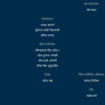
सह-सम्पादक:
भीम देवान
संवाददाता:
शाश्वत आचार्य
भूमिराज जोशी 'पिठातोली'
बबिता तामाङ
प्रदेश संयोजक:
दीपेन्द्रप्रसाद सिंह- प्रदेश २
महेश ढुंगाना- गण्डकी
सीता वली- कर्णाली
दिनेश बिष्ट- सुदूरपश्चिम
लेखा:
चिफ मार्केटिङ अफिसर:
सरिता श्रेष्ठ
कोमल तिम्सिना
वेब:
सञ्जीव बर्मा