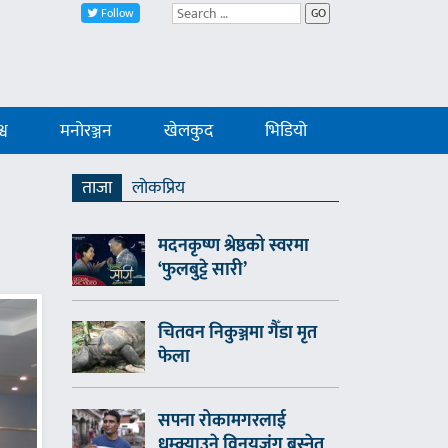
Follow
GO
्व
मनोरञ्जन
खेलकुद
भिडियो
ताजा
लाेकप्रिय
मदनकृष्ण श्रेष्ठको स्वरमा
‘फुलबुट्टे सारी’
चितवन निकुञ्जमा गैँडा मृत
फेला
सपना रोकामगरलाई
धम्क्याउने विनयजंग बस्नेत