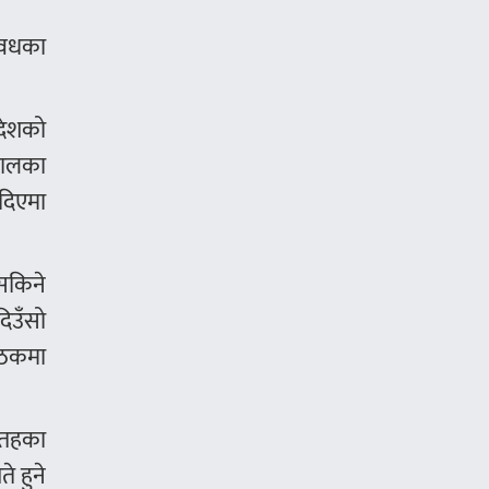
 अवधका
रदेशको
ेपालका
दिएमा
 सकिने
िउँसो
बैठकमा
य तहका
े हुने