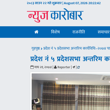
२०८३ साउन २२ गते शुक्रवार | August 07, 2026
20:22:43
विशेष
राजनीति
समाचार
गृहपृष्ठ
प्रदेश नं ५ प्रदेशसभा अन्तरिम कार्यविधि–२०७४ प
प्रदेश नं ५ प्रदेशसभा अन्तरिम
माघ २१, २०७४ |
Reporter |
|