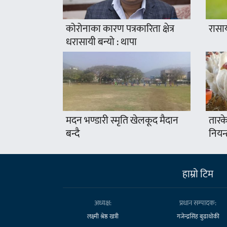
कोरोनाका कारण पत्रकारिता क्षेत्र
रासा
धरासायी बन्यो : थापा
मदन भण्डारी स्मृति खेलकूद मैदान
तारके
बन्दै
नियन्
हाम्राे टिम
अध्यक्ष:
प्रधान सम्पादक:
लक्ष्मी श्रेष्ठ खत्री
गजेन्द्रसिंह बुढाथोकी