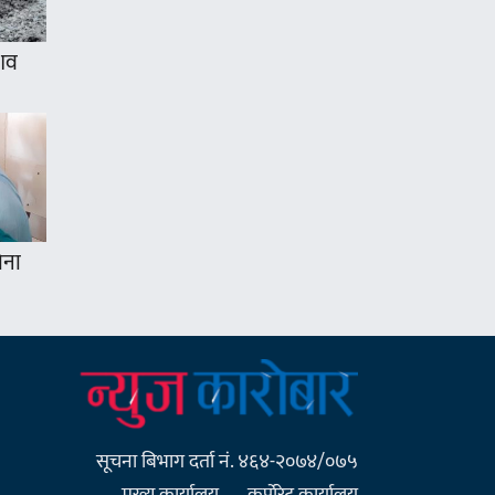
 शव
ोना
सूचना बिभाग दर्ता नं. ४६४-२०७४/०७५