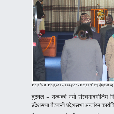
k|b]z % sf] k|b]z;ef a}7s a'6jndf k|b]z g+ % sf] k|b]z;ef a}7
बुटवल – राज्यको नयाँ संरचनाबमोजिम निर
प्रदेशसभा बैठकले प्रदेशसभा अन्तरिम कार्