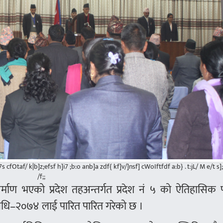
s cfOtaf/ k|b]z;efsf h]i7 ;b:o anb]a zdf{ kf]v/]nsf] cWoIftfdf a:b} . t:jL/ M e/t s];L
/f;;
्माण भएको प्रदेश तहअन्तर्गत प्रदेश नं ५ को ऐतिहासिक 
यविधि–२०७४ लाई पारित पारित गरेको छ ।