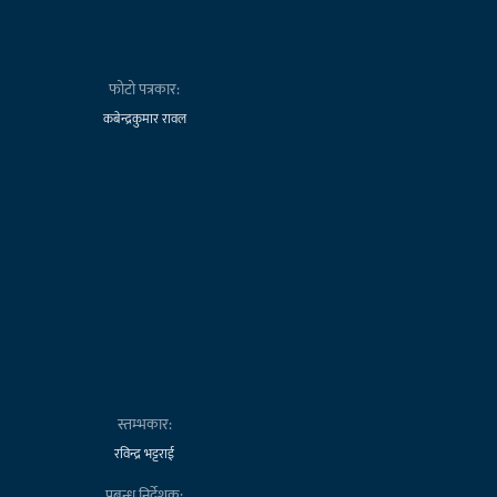
फोटो पत्रकार:
कबेन्द्रकुमार रावल
स्तम्भकार:
रविन्द्र भट्टराई
प्रबन्ध निर्देशक: