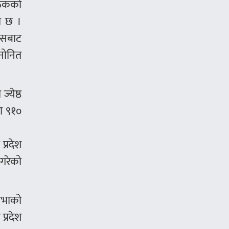
ैठकको
को छ ।
रेसबाट
मनोनित
्येष्ठ
रा ९१०
्रदेश
 गरेको
 सभाको
प्रदेश