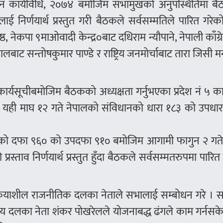
ालन कार्यविधि, २०७४ बमोजिम सभामुखको अनुपस्थितिमा ब
ई निर्णयार्थ प्रस्तुत गरी बैठकले सर्वसम्मतिले पारित गरे
, नेकपा ९माओवादी केन्द्र०बाट दधिराम न्यौपाने, नेपाली काँग्
बाट सन्तोषकुमार पाण्डे र राष्ट्रिय जनमोर्चाबाट तारा जिसी 
सूचीबमोजिम बैठकको अध्यक्षता गर्नुभएका प्रदेश नं ५ का ज
ुखले यही माघ १२ गते नेपालको संविधानको धारा १८३ को उपधा
७४ को दफा ९६० को उपदफा ९१० बमोजिम आगामी फागुन २ गते प
ताव निर्णयार्थ प्रस्तुत हुँदा बैठकले सर्वसम्मतरुपमा पारित
 ५ मा क्रियाशील राजनीतिक दलका नेताले सभालाई सम्बोधन गरे ।
य दलका नेता शंकर पोखरेलले योजनाबद्ध ढंगले काम गर्नसके 