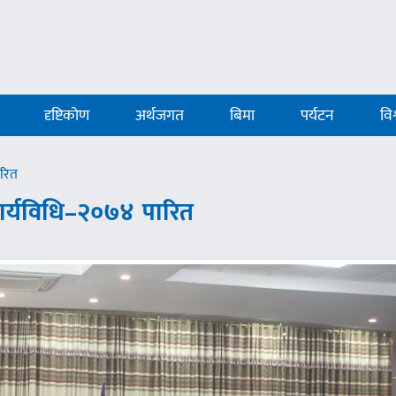
दृष्टिकोण
अर्थजगत
बिमा
पर्यटन
विश
ारित
 कार्यविधि–२०७४ पारित