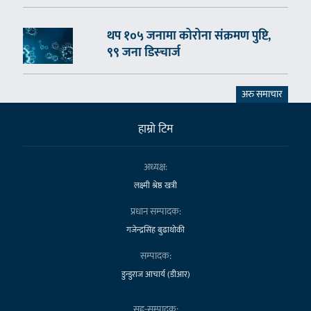
थप १०५ जनामा कोरोना संक्रमण पुष्टि,
९९ जना डिस्चार्ज
अरु समाचार
हाम्राे टिम
अध्यक्ष:
लक्ष्मी श्रेष्ठ खत्री
प्रधान सम्पादक:
गजेन्द्रसिंह बुढाथोकी
सम्पादक:
डुन्डुराज आचार्य (डीआर)
सह-सम्पादक: