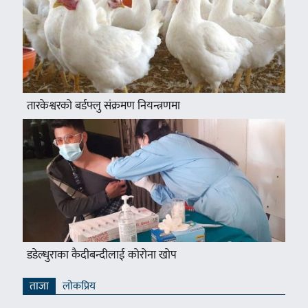
तारकेश्वरको बर्डफ्लु संक्रमण नियन्त्रणमा
डडेल्धुराका कैदीबन्दीलाई कोरोना खोप
ताजा
लाेकप्रिय