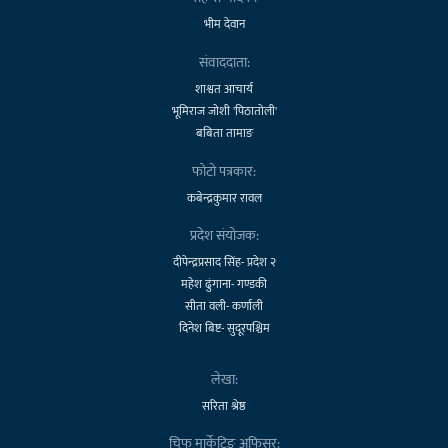
भीम देवान
संवाददाता:
शाश्वत आचार्य
भूमिराज जोशी 'पिठातोली'
बबिता तामाङ
फोटो पत्रकार:
कबेन्द्रकुमार रावल
प्रदेश संयोजक:
दीपेन्द्रप्रसाद सिंह- प्रदेश २
महेश ढुंगाना- गण्डकी
सीता वली- कर्णाली
दिनेश बिष्ट- सुदूरपश्चिम
लेखा:
सरिता श्रेष्ठ
चिफ मार्केटिङ अफिसर: