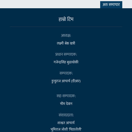
अरु समाचार
हाम्राे टिम
अध्यक्ष:
लक्ष्मी श्रेष्ठ खत्री
प्रधान सम्पादक:
गजेन्द्रसिंह बुढाथोकी
सम्पादक:
डुन्डुराज आचार्य (डीआर)
सह-सम्पादक:
भीम देवान
संवाददाता:
शाश्वत आचार्य
भूमिराज जोशी 'पिठातोली'