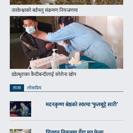
तारकेश्वरको बर्डफ्लु संक्रमण नियन्त्रणमा
डडेल्धुराका कैदीबन्दीलाई कोरोना खोप
ताजा
लाेकप्रिय
मदनकृष्ण श्रेष्ठको स्वरमा ‘फुलबुट्टे सारी’
चितवन निकुञ्जमा गैँडा मृत फेला