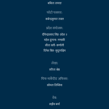
बबिता तामाङ
फोटो पत्रकार:
कबेन्द्रकुमार रावल
प्रदेश संयोजक:
दीपेन्द्रप्रसाद सिंह- प्रदेश २
महेश ढुंगाना- गण्डकी
सीता वली- कर्णाली
दिनेश बिष्ट- सुदूरपश्चिम
लेखा:
सरिता श्रेष्ठ
चिफ मार्केटिङ अफिसर:
कोमल तिम्सिना
वेब:
सञ्जीव बर्मा