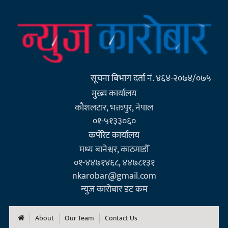
सूचना बिभाग दर्ता नं. ४६४-२०७४/०७५
मुख्य कार्यालय
कौशलटार, भक्तपुर, नेपाल
०१-५१३३०६०
कर्पाेरेट कार्यालय
मध्य बानेश्वर, काठमाडौँ
०१-४४७१४६८, ४४७८१३१
nkarobar@gmail.com
न्युज कारोबार डट कम
About
Our Team
Contact Us