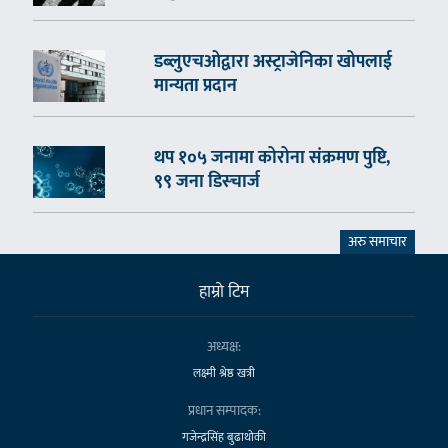
डब्लुएचओद्वारा अस्ट्राजेनिका खोपलाई
मान्यता प्रदान
थप १०५ जनामा कोरोना संक्रमण पुष्टि,
९९ जना डिस्चार्ज
अरु समाचार
हाम्राे टिम
अध्यक्ष:
लक्ष्मी श्रेष्ठ खत्री
प्रधान सम्पादक:
गजेन्द्रसिंह बुढाथोकी