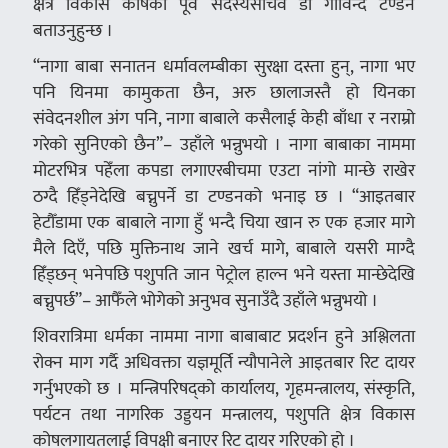
क्षेत्र विकास कोषका पूर्व सदस्यसचिव डा गोविन्द टण्डन
बताउनुहुन्छ ।
“नागा बाबा सनातन धर्मावलम्बीका सुरक्षा दस्ता हुन्, नागा भए
पनि यिनमा कामुकता छैन, अरु छालाजस्तै हो यिनका
संवेदनशील अंग पनि, नागा बाबाले कसैलाई केही बाँधा र नराम्रो
गरेको सुनिएको छैन”– उहाँले भन्नुभयो । नागा बाबाका नाममा
मोटरभित्र पहेँला कपडा लगाएरबीचमा एउटा नांगो मान्छे राखेर
ठग्दै हिँड्नेदेखि बच्नुपर्ने डा टण्डनको भनाइ छ । “आइतबार
हेटौँडामा एक बाबाले नागा हुँ भन्दै चिया खान रु एक हजार मागे
मैले दिएँ, पछि मुक्तिनाथ जाने खर्च मागे, बाबाले यसरी माग्दै
हिँड्छन् भनेपछि पशुपति जान पेट्रोल हाल्न भने यस्ता मान्छेदेखि
बच्नुपर्छ”– आफैँले भोगेको अनुभव सुनाउँदै उहाँले भन्नुभयो ।
शिवरात्रिमा धर्मका नाममा नागा बाबाबाट प्रदर्शन हुने अश्लिलता
रोक्न माग गर्दै अधिवक्ता यज्ञमूर्ति न्यौपानेले आइतबार रिट दायर
गर्नुभएको छ । मन्त्रिपरिषद्को कार्यालय, गृहमन्त्रालय, संस्कृति,
पर्यटन तथा नागरिक उड्डयन मन्त्रालय, पशुपति क्षेत्र विकास
कोषलगायतलाई विपक्षी बनाएर रिट दायर गरिएको हो ।