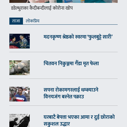
डडेल्धुराका कैदीबन्दीलाई कोरोना खोप
ताजा
लाेकप्रिय
मदनकृष्ण श्रेष्ठको स्वरमा ‘फुलबुट्टे सारी’
चितवन निकुञ्जमा गैँडा मृत फेला
सपना रोकामगरलाई धम्क्याउने
विनयजंग बस्नेत पक्राउ
घरबाटै बेपत्ता भएका आमा र दुई छोराको
सकुशल उद्धार