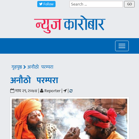
Follow
GO
Toggle
navigatio
गृहपृष्ठ
अनौठो परम्परा
अनौठो परम्परा
माघ २९, २०७४ |
Reporter |
|