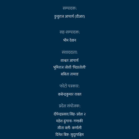
सम्पादक:
डुन्डुराज आचार्य (डीआर)
सह-सम्पादक:
भीम देवान
संवाददाता:
शाश्वत आचार्य
भूमिराज जोशी 'पिठातोली'
बबिता तामाङ
फोटो पत्रकार:
कबेन्द्रकुमार रावल
प्रदेश संयोजक:
दीपेन्द्रप्रसाद सिंह- प्रदेश २
महेश ढुंगाना- गण्डकी
सीता वली- कर्णाली
दिनेश बिष्ट- सुदूरपश्चिम