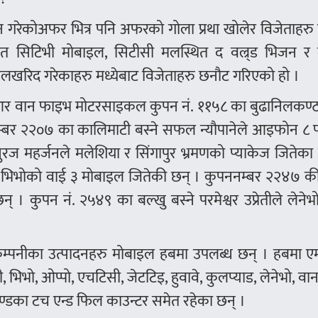
न गरेकोअफर भित्र पनि अफरको गोला प्रथा खोलेर विजेताहर
डस्थित सिटिभी मोबाइल, सिटीसी मलस्थित द वल्र्ड भिजन र
ाइलखरिद गरेकाहरु मध्येबाट विजेताहरु छनौट गरिएको हो ।
र वान फाइभ मोटरसाइकल कुपन नं. ११५८ का बुढानिलकण्ठ 
ुपननम्बर २२०७ का कालिमाटी बस्ने सफल न्यौपानेले आइफोन ८
ुरज महर्जनले मलेशिया र सिंगापुर भ्रमणको प्याकेज जितेका
ले भिभोको वाई ३ मोबाइल जितेकी छन् । कुपननम्बर २२४७ की
 । कुपन नं. २५४९ का बल्खु बस्ने परमेश्वर उप्रेतीले लेने
 कम्पनीका उत्पादनहरु मोबाइल हबमा उपलब्ध छन् । हबमा 
भिभो, ओप्पो, एचटिसी, जेटटिइ, हुवावे, कुलप्याड, लेनेभो, वा
राण्डका टच एन्ड फिल काउन्टर समेत रहेका छन् ।