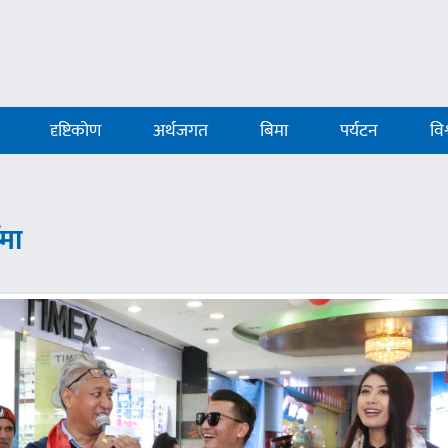
दृष्टिकोण
अर्थजगत
बिमा
पर्यटन
विश
ंमा