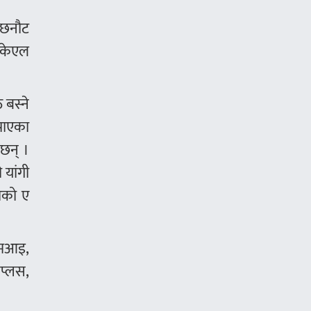
ु छनौट
 केएल
बस्ने
 पाएका
 छन् ।
 यांगी
भोको ए
एमआइ,
नप्लस,