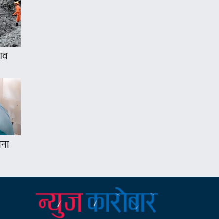
 शव
ोना