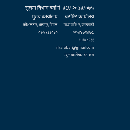
सूचना बिभाग दर्ता नं. ४६४-२०७४/०७५
मुख्य कार्यालय
कर्पाेरेट कार्यालय
कौशलटार, भक्तपुर, नेपाल
मध्य बानेश्वर, काठमाडौँ
०१-५१३३०६०
०१-४४७१४६८,
४४७८१३१
nkarobar@gmail.com
न्युज कारोबार डट कम