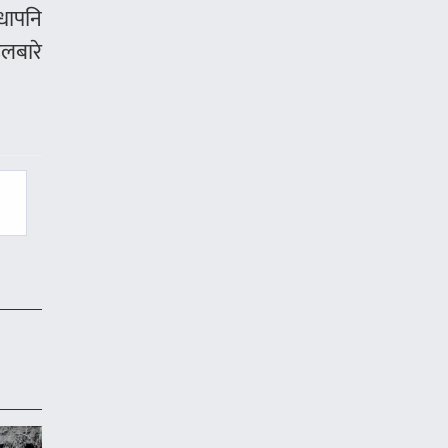
धापनि
लबारे