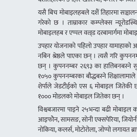
यसै बिच मोबाइलहबले दशैं तिहारमा सञ्चाल
गरेको छ । ताम्राकार कम्प्लेक्स न्यूरो
मोबाइलहब र एप्पल वल्र्ड दरबामार्गमा मोब
उपहार योजनाको पहिलो उपहार यामाहाको आ
नबिन श्रेष्ठले पाएका छन् । त्यसै गरि क
छन् । कुपननम्बर २६९३ का हात्तिबनबस्ने स
१०५० कुपननम्बरका बौद्धबस्ने शिक्षालामा
शेर्पाले जेडटीईको एस ६ मोबाइल जितेकी छन्
१००० मोडलको मोबाइल जितेका छन् ।
विश्वबजारमा पाइने २५भन्दा बढी मोबाइल
आइफोेन, सामसङ, सोनी एक्सपेरिया, जियोनी, 
नोकिया, कलर्स, मोटोरोला, जोप्पो लगायत ब्