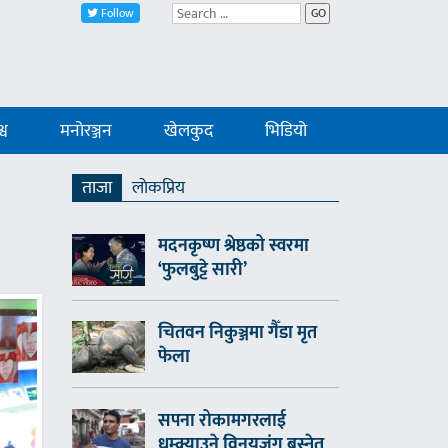
Follow
GO
्व
मनोरञ्जन
खेलकुद
भिडियो
ताजा
लाेकप्रिय
मदनकृष्ण श्रेष्ठको स्वरमा
‘फुलबुट्टे सारी’
चितवन निकुञ्जमा गैँडा मृत
फेला
सपना रोकामगरलाई
धम्क्याउने विनयजंग बस्नेत