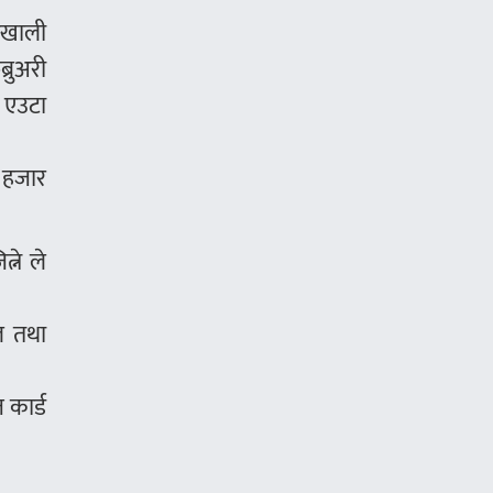
तखाली
रुअरी
ो एउटा
 हजार
्ने ले
ल तथा
 कार्ड