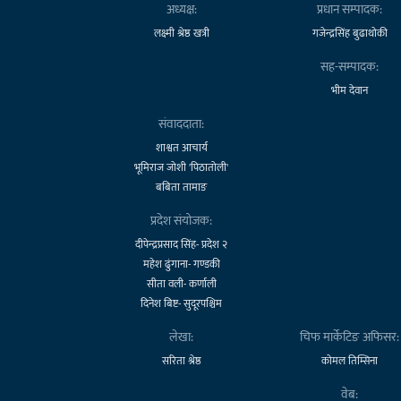
अध्यक्ष:
प्रधान सम्पादक:
लक्ष्मी श्रेष्ठ खत्री
गजेन्द्रसिंह बुढाथोकी
सह-सम्पादक:
भीम देवान
संवाददाता:
शाश्वत आचार्य
भूमिराज जोशी 'पिठातोली'
बबिता तामाङ
प्रदेश संयोजक:
दीपेन्द्रप्रसाद सिंह- प्रदेश २
महेश ढुंगाना- गण्डकी
सीता वली- कर्णाली
दिनेश बिष्ट- सुदूरपश्चिम
लेखा:
चिफ मार्केटिङ अफिसर:
सरिता श्रेष्ठ
कोमल तिम्सिना
वेब: