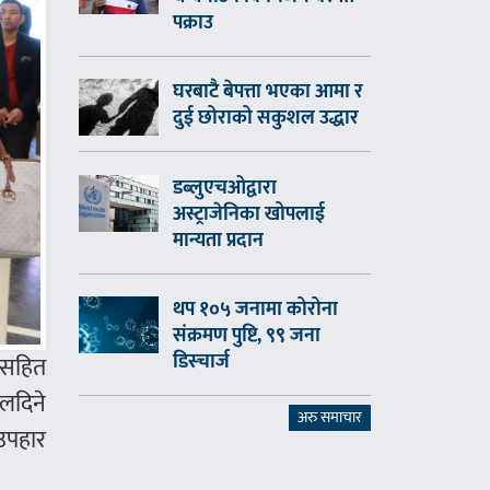
पक्राउ
घरबाटै बेपत्ता भएका आमा र
दुई छोराको सकुशल उद्धार
डब्लुएचओद्वारा
अस्ट्राजेनिका खोपलाई
मान्यता प्रदान
थप १०५ जनामा कोरोना
संक्रमण पुष्टि, ९९ जना
डिस्चार्ज
 सहित
इलदिने
अरु समाचार
उपहार