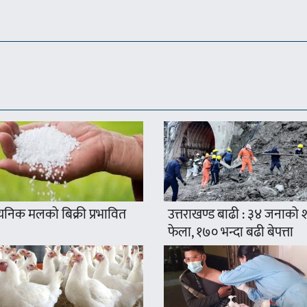
यनिक मलको बिक्री प्रभावित
उत्तराखण्ड बाढी : ३४ जनाको
फेला, १७० भन्दा बढी बेपत्ता