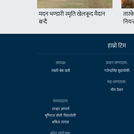
मदन भण्डारी स्मृति खेलकूद मैदान
तारके
बन्दै
नियन्
हाम्राे टिम
अध्यक्ष:
प्रधान सम्पादक:
लक्ष्मी श्रेष्ठ खत्री
गजेन्द्रसिंह बुढाथोकी
सह-सम्पादक:
भीम देवान
संवाददाता:
शाश्वत आचार्य
भूमिराज जोशी 'पिठातोली'
बबिता तामाङ
प्रदेश संयोजक: