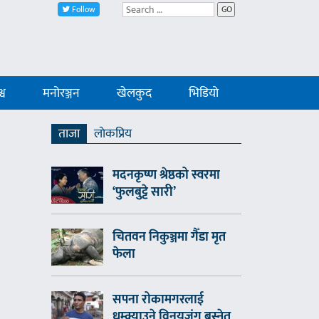
Follow
GO
्व
मनोरञ्जन
खेलकुद
भिडियो
ताजा
लाेकप्रिय
मदनकृष्ण श्रेष्ठको स्वरमा
‘फुलबुट्टे सारी’
चितवन निकुञ्जमा गैँडा मृत
फेला
सपना रोकामगरलाई
धम्क्याउने विनयजंग बस्नेत