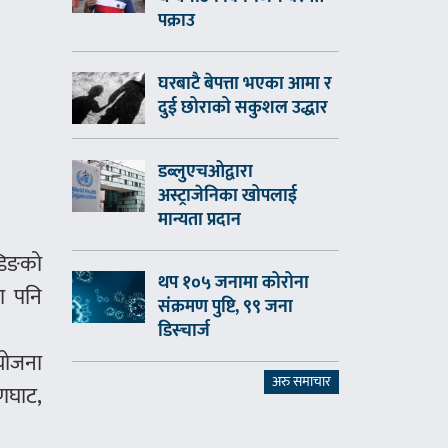
पक्राउ
घरबाटै बेपत्ता भएका आमा र
दुई छोराको सकुशल उद्धार
डब्लुएचओद्वारा
अस्ट्राजेनिका खोपलाई
मान्यता प्रदान
डिङको
थप १०५ जनामा कोरोना
मा पनि
संक्रमण पुष्टि, ९९ जना
डिस्चार्ज
आयोजना
अरु समाचार
यणघाट,