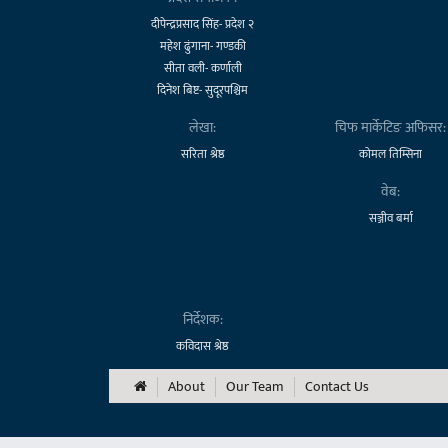
दीपेन्द्रप्रसाद सिंह- प्रदेश २
महेश ढुंगाना- गण्डकी
सीता वली- कर्णाली
दिनेश बिष्ट- सुदूरपश्चिम
लेखा:
चिफ मार्केटिङ अफिसर:
सरिता श्रेष्ठ
कोमल तिम्सिना
वेब:
सञ्जीव बर्मा
निर्देशक:
कविदास श्रेष्ठ
About
Our Team
Contact Us