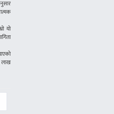
अनुसार
रात्मक
्रो यो
भागिता
्याएको
 १ लाख