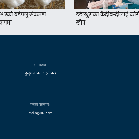
श्वरको बर्डफ्लु संक्रमण
डडेल्धुराका कैदीबन्दीलाई कोर
त्रणमा
खोप
सम्पादक:
डुन्डुराज आचार्य (डीआर)
फोटो पत्रकार:
कबेन्द्रकुमार रावल