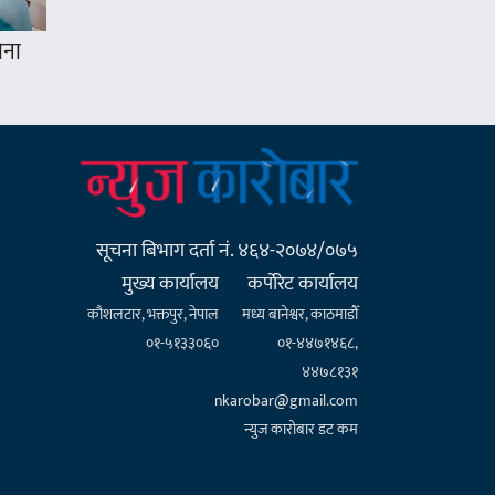
ोना
सूचना बिभाग दर्ता नं. ४६४-२०७४/०७५
मुख्य कार्यालय
कर्पाेरेट कार्यालय
कौशलटार, भक्तपुर, नेपाल
मध्य बानेश्वर, काठमाडौँ
०१-५१३३०६०
०१-४४७१४६८,
४४७८१३१
nkarobar@gmail.com
न्युज कारोबार डट कम