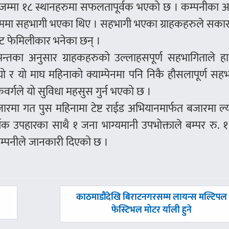
म्म जम्मा १८ स्थानहरुमा सफलतापूर्वक भएको छ । कम्पनीका 
क्रममा सहभागी भएका थिए । सहभागी भएका ग्राहकहरुले सका
क्ट फेमिलीकार भनेका छन् ।
 पन्तका अनुसार ग्राहकहरुको उल्लाहसपूर्ण सहभागिताले हाम
ियो र यो माघ महिनाको क्याम्पेनमा पनि निकै हौसलापूर्ण सह
कवर्गले यो सुविधा महसुस गुर्न भएको छ ।
बजारमा गत पुस महिनामा टेष्ट राईड अभियानमार्फत बजारमा ल
र्षक उपहारका साथै १ जना भाग्यमानी उपभोक्ताले बम्पर रु.
 कम्पनीले जानकारी दिएको छ ।
अघिल्लाे
काठमाडौंदेखि बिराटनगरसम्म लायन्स मल्टिपल
-
फेस्टिभल मोटर र्याली हुने