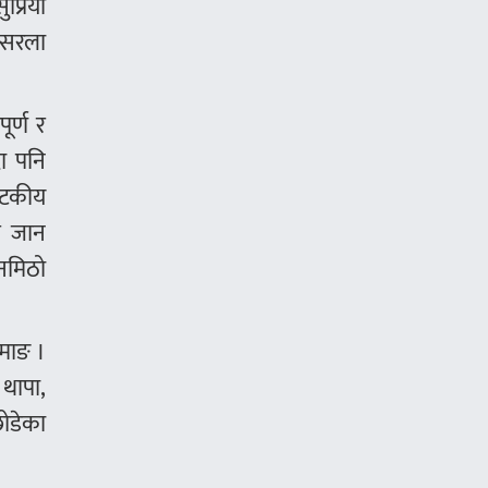
प्रिया
र सरला
ूर्ण र
दा पनि
नाटकीय
न जान
नमिठो
ामाङ ।
 थापा,
छोडेका