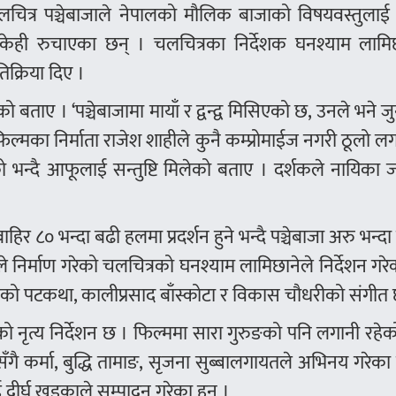
को चलचित्र पञ्चेबाजाले नेपालको मौलिक बाजाको विषयवस्तुला
केही रुचाएका छन् । चलचित्रका निर्देशक घनश्याम लामिछ
िक्रिया दिए ।
बताए । ‘पञ्चेबाजामा मायाँ र द्वन्द्व मिसिएको छ, उनले भने ज
फिल्मका निर्माता राजेश शाहीले कुनै कम्प्रोमाईज नगरी ठूलो ल
भन्दै आफूलाई सन्तुष्टि मिलेको बताए । दर्शकले नायिका 
िर ८० भन्दा बढी हलमा प्रदर्शन हुने भन्दै पञ्चेबाजा अरु भन्
हीले निर्माण गरेको चलचित्रको घनश्याम लामिछानेले निर्देशन गरेक
रद्वाजको पटकथा, कालीप्रसाद बाँस्कोटा र विकास चौधरीको संगीत
जको नृत्य निर्देशन छ । फिल्ममा सारा गुरुङको पनि लगानी रहे
ठसँगै कर्मा, बुद्धि तामाङ, सृजना सुब्बालगायतले अभिनय गरेका
ीर्घ खड्काले सम्पादन गरेका हुन् ।