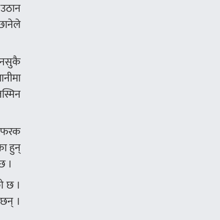
ई उठान
ानेले
ुनसुकै
गानीमा
जस्मिन
दा फरक
ा हुन्
 छ ।
को छ ।
 छन् ।