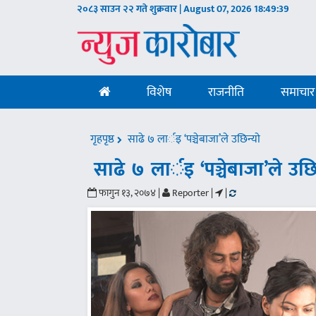
२०८३ साउन २२ गते शुक्रवार | August 07, 2026
18:49:40
विशेष
राजनीति
समाचार
गृहपृष्ठ
साढे ७ लार्इ ‘पञ्चेबाजा’ले उछिन्याे
साढे ७ लार्इ ‘पञ्चेबाजा’ले उछि
फागुन १३, २०७४ |
Reporter |
|