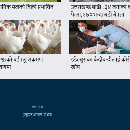
यनिक मलको बिक्री प्रभावित
उत्तराखण्ड बाढी : ३४ जनाको
फेला, १७० भन्दा बढी बेपत्ता
श्वरको बर्डफ्लु संक्रमण
डडेल्धुराका कैदीबन्दीलाई कोर
त्रणमा
खोप
सम्पादक:
डुन्डुराज आचार्य (डीआर)