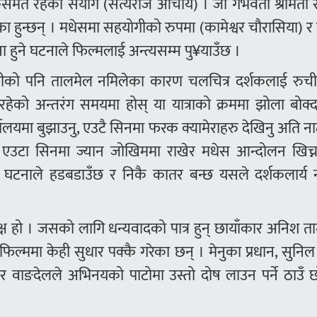
ेत रहेका संयोग (सत्यराज आचार्य) । जो गर्भवती श्रीमती सु
ा हुन्छन् । मधेसमा सहयोगीको रुपमा (कामेश्वर चौरासिया) 
ना हुने घटनाले फिल्मलाई अन्त्यसम्म पु¥याउँछ ।
केहीको पनि तालमेल नमिलेका कारण चलचित्र दर्शकलाई रुचीप
रहेको अन्तरंग समयमा होस् या यात्राको क्रममा झोला बोक्
ेर कार्यालयमा बुझाउनु, एउटै सिनमा फरक क्यामेराहरु देखिनु अति 
 एउटा सिनमा ज्यान जोखिममा राखेर मधेस आन्दोलन खिच्
 घटनाले हडबडाउँछ र निकै कातर बन्छ यसले दर्शकलार्य 
्ष हो । जसको लागि धन्यवादको पात्र हुन् छायाँकार अनिश त
िल्ममा केही सुधार पक्कै गरेका छन् । मेनुका प्रधान, सुनिल
शिर वाङदेलले अभिनयको पाटोमा उस्तो दोष लाउन पर्ने ठाउँ 