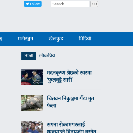
Follow
GO
्व
मनोरञ्जन
खेलकुद
भिडियो
ताजा
लाेकप्रिय
मदनकृष्ण श्रेष्ठको स्वरमा
‘फुलबुट्टे सारी’
चितवन निकुञ्जमा गैँडा मृत
फेला
सपना रोकामगरलाई
धम्क्याउने विनयजंग बस्नेत