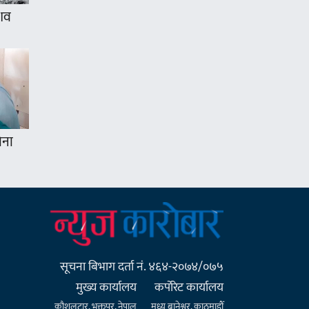
 शव
ोना
सूचना बिभाग दर्ता नं. ४६४-२०७४/०७५
मुख्य कार्यालय
कर्पाेरेट कार्यालय
कौशलटार, भक्तपुर, नेपाल
मध्य बानेश्वर, काठमाडौँ