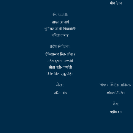
भीम देवान
संवाददाता:
शाश्वत आचार्य
भूमिराज जोशी 'पिठातोली'
बबिता तामाङ
प्रदेश संयोजक:
दीपेन्द्रप्रसाद सिंह- प्रदेश २
महेश ढुंगाना- गण्डकी
सीता वली- कर्णाली
दिनेश बिष्ट- सुदूरपश्चिम
लेखा:
चिफ मार्केटिङ अफिसर:
सरिता श्रेष्ठ
कोमल तिम्सिना
वेब:
सञ्जीव बर्मा