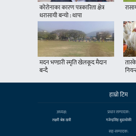
कोरोनाका कारण पत्रकारिता क्षेत्र
रासा
धरासायी बन्यो : थापा
मदन भण्डारी स्मृति खेलकूद मैदान
तारके
बन्दै
नियन्
हाम्राे टिम
अध्यक्ष:
प्रधान सम्पादक:
लक्ष्मी श्रेष्ठ खत्री
गजेन्द्रसिंह बुढाथोकी
सह-सम्पादक: