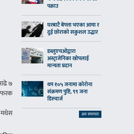
पक्राउ
घरबाटै बेपत्ता भएका आमा र
दुई छोराको सकुशल उद्धार
डब्लुएचओद्वारा
अस्ट्राजेनिका खोपलाई
मान्यता प्रदान
साढे ७
थप १०५ जनामा कोरोना
संक्रमण पुष्टि, ९९ जना
र, फरक
डिस्चार्ज
न मधेस
अरु समाचार