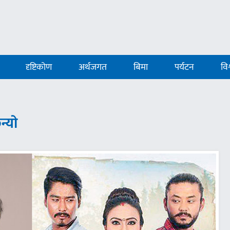
दृष्टिकोण
अर्थजगत
बिमा
पर्यटन
विश
न्याे