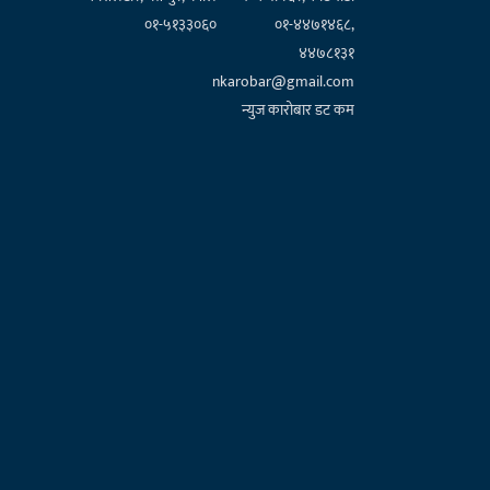
०१-५१३३०६०
०१-४४७१४६८,
४४७८१३१
nkarobar@gmail.com
न्युज कारोबार डट कम