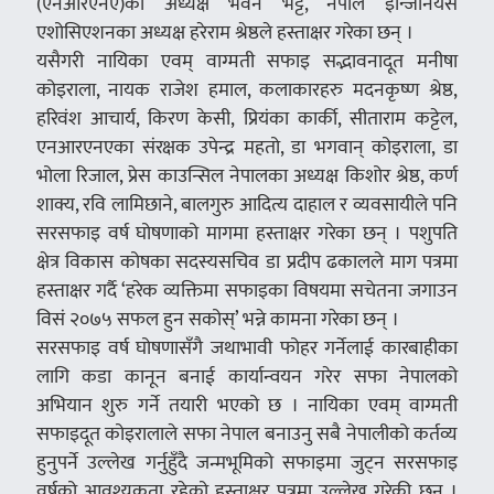
(एनआरएनए)का अध्यक्ष भवन भट्ट, नेपाल इन्जिनियर्स
एशोसिएशनका अध्यक्ष हरेराम श्रेष्ठले हस्ताक्षर गरेका छन् ।
यसैगरी नायिका एवम् वाग्मती सफाइ सद्भावनादूत मनीषा
कोइराला, नायक राजेश हमाल, कलाकारहरु मदनकृष्ण श्रेष्ठ,
हरिवंश आचार्य, किरण केसी, प्रियंका कार्की, सीताराम कट्टेल,
एनआरएनएका संरक्षक उपेन्द्र महतो, डा भगवान् कोइराला, डा
भोला रिजाल, प्रेस काउन्सिल नेपालका अध्यक्ष किशोर श्रेष्ठ, कर्ण
शाक्य, रवि लामिछाने, बालगुरु आदित्य दाहाल र व्यवसायीले पनि
सरसफाइ वर्ष घोषणाको मागमा हस्ताक्षर गरेका छन् । पशुपति
क्षेत्र विकास कोषका सदस्यसचिव डा प्रदीप ढकालले माग पत्रमा
हस्ताक्षर गर्दै ‘हरेक व्यक्तिमा सफाइका विषयमा सचेतना जगाउन
विसं २०७५ सफल हुन सकोस्’ भन्ने कामना गरेका छन् ।
सरसफाइ वर्ष घोषणासँगै जथाभावी फोहर गर्नेलाई कारबाहीका
लागि कडा कानून बनाई कार्यान्वयन गरेर सफा नेपालको
अभियान शुरु गर्ने तयारी भएको छ । नायिका एवम् वाग्मती
सफाइदूत कोइरालाले सफा नेपाल बनाउनु सबै नेपालीको कर्तव्य
हुनुपर्ने उल्लेख गर्नुहुँदै जन्मभूमिको सफाइमा जुट्न सरसफाइ
वर्षको आवश्यकता रहेको हस्ताक्षर पत्रमा उल्लेख गरेकी छन् ।