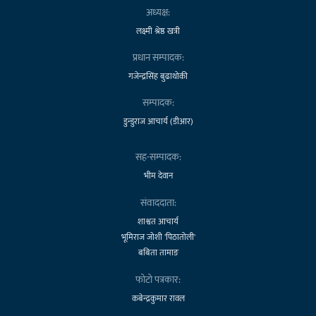
अध्यक्ष:
लक्ष्मी श्रेष्ठ खत्री
प्रधान सम्पादक:
गजेन्द्रसिंह बुढाथोकी
सम्पादक:
डुन्डुराज आचार्य (डीआर)
सह-सम्पादक:
भीम देवान
संवाददाता:
शाश्वत आचार्य
भूमिराज जोशी 'पिठातोली'
बबिता तामाङ
फोटो पत्रकार:
कबेन्द्रकुमार रावल