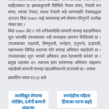
साहित्यकार डा झमककुमारी घिमिरेले नेपाल सफा, नेपाली मन
सफा, स्वच्छ नेपाल, स्वस्थ नेपाली भन्ने धारणाप्रति ऐक्यबद्धता
जनाउन विसं २०७५ लाई सरसफाइ वर्ष घोषणा गरिनुपर्ने उल्लेख
गरेका छन् ।
विसं २०७० जेठ ५ गते शनिबारदेखि वाग्मती सफाइ महाअभियान
शुरु भएपछि उपत्यकाका नदी सफाइमा जागरण फैलिएको छ ।
उपत्यकाका रुद्रमती, विष्णुमती, मनोहरा, हनुमन्ते, इन्द्रमती,
चक्रपथका विभिन्न स्थानमा पनि सफाइ अभियान भइरहेको छ ।
उपत्यकाबाट शुरु भएको अभियान हाल देशव्यापी बनेको छ ।
प्रमुख शहरका ४५ स्थानमा हाल सरसफाइ अभियान सञ्चालन
भइरहेको वाग्मती सफाइ महाअभियानले जनाएको छ । रासस
प्रकाशित समय १२:३८ बजे
पछिल्लाे
अघिल्लाे
जलविद्युत सेयरमा
रुपन्देहीमा महिला
-
-
जोखिम, दर्जनौं कम्पनी
हिंसाका घटना बढ्दै
संकटमा