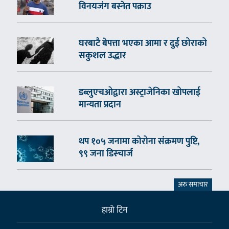
विनयजंग बस्नेत पक्राउ
घरबाटै बेपत्ता भएका आमा र दुई छोराको
सकुशल उद्धार
डब्लुएचओद्वारा अस्ट्राजेनिका खोपलाई
मान्यता प्रदान
थप १०५ जनामा कोरोना संक्रमण पुष्टि,
९९ जना डिस्चार्ज
अरु समाचार
हाम्राे टिम