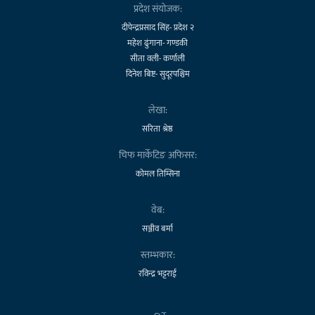
प्रदेश संयोजक:
दीपेन्द्रप्रसाद सिंह- प्रदेश २
महेश ढुंगाना- गण्डकी
सीता वली- कर्णाली
दिनेश बिष्ट- सुदूरपश्चिम
लेखा:
सरिता श्रेष्ठ
चिफ मार्केटिङ अफिसर:
कोमल तिम्सिना
वेब:
सञ्जीव बर्मा
स्तम्भकार:
रविन्द्र भट्टराई