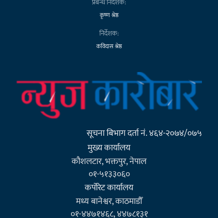
प्रबन्ध निर्देशक:
कृष्ण श्रेष्ठ
निर्देशक:
कविदास श्रेष्ठ
सूचना बिभाग दर्ता नं. ४६४-२०७४/०७५
मुख्य कार्यालय
कौशलटार, भक्तपुर, नेपाल
०१-५१३३०६०
कर्पाेरेट कार्यालय
मध्य बानेश्वर, काठमाडौँ
०१-४४७१४६८, ४४७८१३१