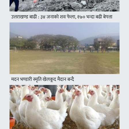
उत्तराखण्ड बाढी : ३४ जनाको शव फेला, १७० भन्दा बढी बेपत्ता
मदन भण्डारी स्मृति खेलकूद मैदान बन्दै