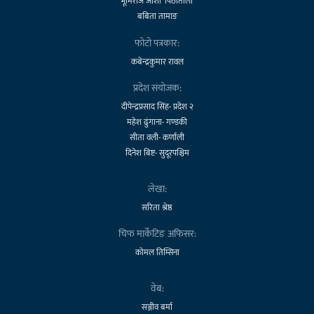
भूमिराज जोशी 'पिठातोली'
बबिता तामाङ
फोटो पत्रकार:
कबेन्द्रकुमार रावल
प्रदेश संयोजक:
दीपेन्द्रप्रसाद सिंह- प्रदेश २
महेश ढुंगाना- गण्डकी
सीता वली- कर्णाली
दिनेश बिष्ट- सुदूरपश्चिम
लेखा:
सरिता श्रेष्ठ
चिफ मार्केटिङ अफिसर:
कोमल तिम्सिना
वेब:
सञ्जीव बर्मा