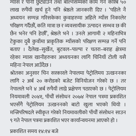
ग्यास र पानी छुट्याउने तथा बाल्नेसम्मको काम गर्न करिब ५०
लाख रुपैंयाँ खर्च हुने पनि श्रेष्ठले जानकारी दिए । ‘पहिले नै
अध्ययन सम्पन्न गरिसकेका कुवाहरुमा अहिले ग्याँस निकालेर
परिक्षण गर्दैछौं, कति मात्रा छ र व्यवसायीक उत्पादन सम्भव छ की
छैन भनेर पनि हेर्छाै’, श्रेष्ठले भने । उनले आगामी २ महिनाभित्र
टेकुका दुबै कुवाँमा प्राकृतिक ग्याँसको परिक्षण सम्पन्न गर्ने पनि
बताए । दैलेख–सुर्खेत, बुटवल–पाल्पा र चतरा–बराह क्षेत्रमा
रहेका ग्यास खानीहरुका अध्ययनका लागि चिनियाँ टोली यसै
महिना नेपाल आउँदैछ ।
श्रोतका अनुसार चिन सरकारले नेपालमा पेट्रोलिमय उत्खननका
लागि २ अर्ब २० करोडको बजेट विनियोजन गरेको छ । तर
नेपालले भने ४ अर्ब रुपैयाँ लाग्ने प्रक्षेपण पठाएको छ । पेट्रोलियम
नियमावली २०४१, पाँचौं संसोधन २०७४ नेपाल पत्रमा प्रकाशित
भएसँगै पेट्रोलियम उत्खननको बाटो खुला भएको थियो ।
मन्त्रिपरिषदले स्वीकृत गरेको नियमावलीको पाँचौं संसोधन साउन
९ गते नेपाल पत्रमा प्रकाशित भएर कार्यान्वयनमा आएको हो ।
प्रकाशित समय १४:१४ बजे