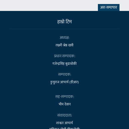
अरु समाचार
हाम्राे टिम
अध्यक्ष:
लक्ष्मी श्रेष्ठ खत्री
प्रधान सम्पादक:
गजेन्द्रसिंह बुढाथोकी
सम्पादक:
डुन्डुराज आचार्य (डीआर)
सह-सम्पादक:
भीम देवान
संवाददाता:
शाश्वत आचार्य