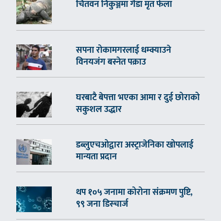
चितवन निकुञ्जमा गैँडा मृत फेला
सपना रोकामगरलाई धम्क्याउने
विनयजंग बस्नेत पक्राउ
घरबाटै बेपत्ता भएका आमा र दुई छोराको
सकुशल उद्धार
डब्लुएचओद्वारा अस्ट्राजेनिका खोपलाई
मान्यता प्रदान
थप १०५ जनामा कोरोना संक्रमण पुष्टि,
९९ जना डिस्चार्ज