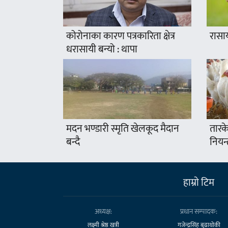
कोरोनाका कारण पत्रकारिता क्षेत्र
रासा
धरासायी बन्यो : थापा
मदन भण्डारी स्मृति खेलकूद मैदान
तारके
बन्दै
नियन्
हाम्राे टिम
अध्यक्ष:
प्रधान सम्पादक:
लक्ष्मी श्रेष्ठ खत्री
गजेन्द्रसिंह बुढाथोकी