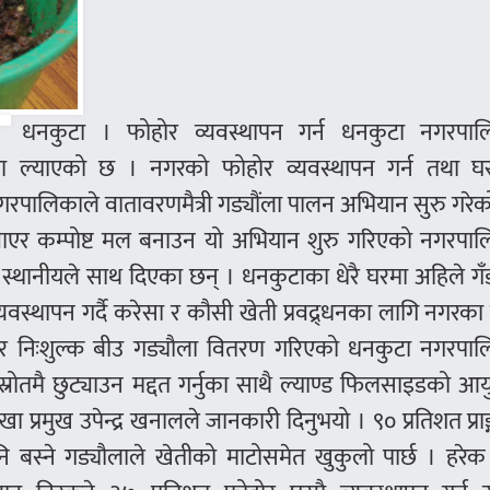
धनकुटा । फोहोर व्यवस्थापन गर्न धनकुटा नगरपाल
मा ल्याएको छ । नगरको फोहोर व्यवस्थापन गर्न तथा घ
नगरपालिकाले वातावरणमैत्री गड्यौंला पालन अभियान सुरु गरेक
वाएर कम्पोष्ट मल बनाउन यो अभियान शुरु गरिएको नगरपाल
ानीयले साथ दिएका छन् । धनकुटाका धेरै घरमा अहिले गँड
वस्थापन गर्दै करेसा र कौसी खेती प्रवद्र्धनका लागि नगरक
 निःशुल्क बीउ गड्यौला वितरण गरिएको धनकुटा नगरपाल
ोतमै छुट्याउन मद्दत गर्नुका साथै ल्याण्ड फिलसाइडको आय
रमुख उपेन्द्र खनालले जानकारी दिनुभयो । ९० प्रतिशत प्राङ
ि बस्ने गड्यौलाले खेतीको माटोसमेत खुकुलो पार्छ । हरेक