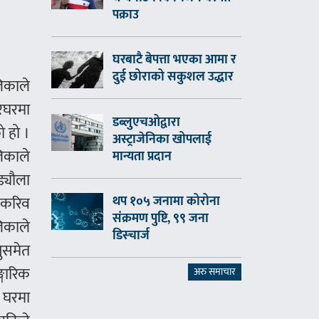
पक्राउ
घरबाटै बेपत्ता भएका आमा र
दुई छोराको सकुशल उद्धार
िकाले
रघरमा
डब्लुएचओद्वारा
ो हो ।
अस्ट्राजेनिका खोपलाई
िकाले
मान्यता प्रदान
्यौला
ा करिव
थप १०५ जनामा कोरोना
संक्रमण पुष्टि, ९९ जना
िकाले
डिस्चार्ज
ुसमेत
्गारिक
अरु समाचार
 घरमा