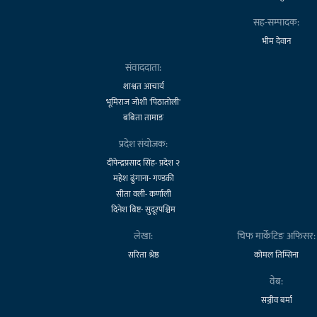
सह-सम्पादक:
भीम देवान
संवाददाता:
शाश्वत आचार्य
भूमिराज जोशी 'पिठातोली'
बबिता तामाङ
प्रदेश संयोजक:
दीपेन्द्रप्रसाद सिंह- प्रदेश २
महेश ढुंगाना- गण्डकी
सीता वली- कर्णाली
दिनेश बिष्ट- सुदूरपश्चिम
लेखा:
चिफ मार्केटिङ अफिसर:
सरिता श्रेष्ठ
कोमल तिम्सिना
वेब:
सञ्जीव बर्मा