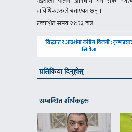
गड्यौला पालन अनिवार्य गर्न सके नगरब
प्राविधिकहरुले बताएका छन् ।
प्रकाशित समय २१:२३ बजे
पछिल्लाे
सिद्धान्त र आदर्शमा कांग्रेस विजयी : कृष्णप्रसा
-
सिटौला
प्रतिक्रिया दिनुहोस्
सम्बन्धित शीर्षकहरु