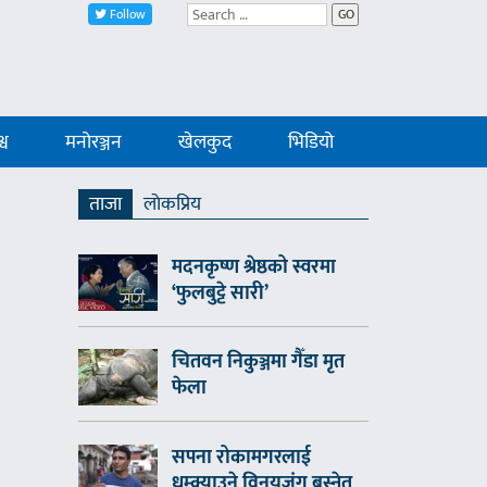
Follow
GO
्व
मनोरञ्जन
खेलकुद
भिडियो
ताजा
लाेकप्रिय
मदनकृष्ण श्रेष्ठको स्वरमा
‘फुलबुट्टे सारी’
चितवन निकुञ्जमा गैँडा मृत
फेला
सपना रोकामगरलाई
धम्क्याउने विनयजंग बस्नेत