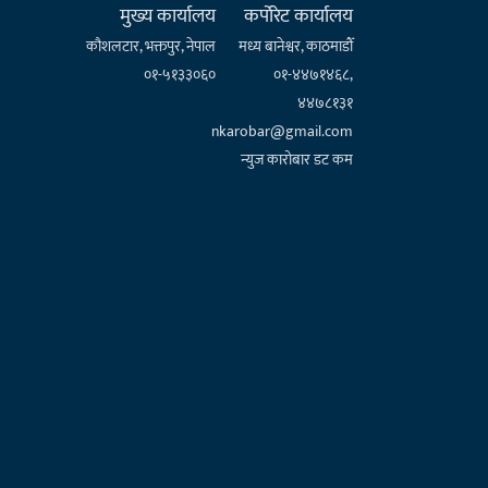
मुख्य कार्यालय
कर्पाेरेट कार्यालय
कौशलटार, भक्तपुर, नेपाल
मध्य बानेश्वर, काठमाडौँ
०१-५१३३०६०
०१-४४७१४६८,
४४७८१३१
nkarobar@gmail.com
न्युज कारोबार डट कम