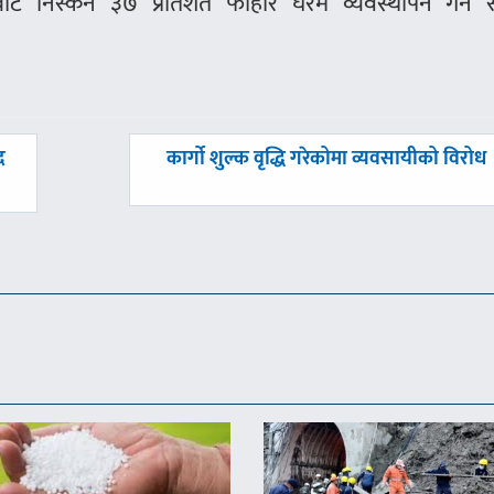
ाट निस्कने ३७ प्रतिशत फोहोर घरमै व्यवस्थापन गर्न 
अघिल्लाे
द
कार्गो शुल्क वृद्धि गरेकोमा व्यवसायीको विरोध
-