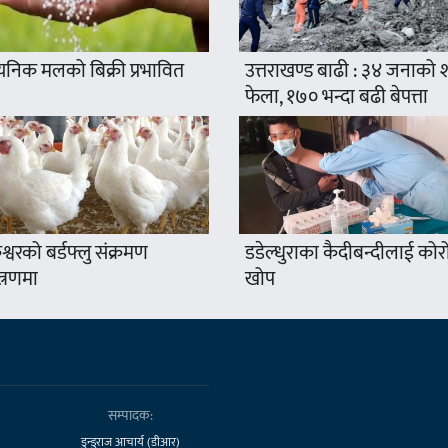
यनिक मलको बिक्री प्रभावित
उत्तराखण्ड बाढी : ३४ जनाको
फेला, १७० भन्दा बढी बेपत्ता
श्वरको बर्डफ्लु संक्रमण
डडेल्धुराका कैदीबन्दीलाई कोर
त्रणमा
खोप
सम्पादक:
डुन्डुराज आचार्य (डीआर)