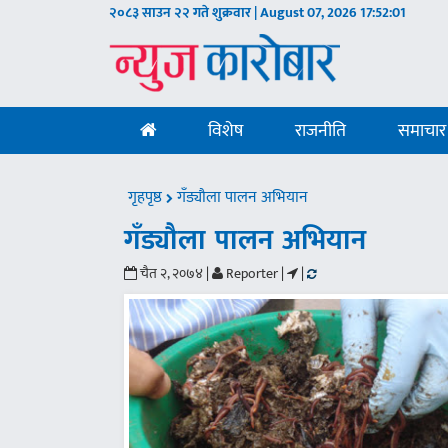
२०८३ साउन २२ गते शुक्रवार | August 07, 2026
17:52:01
विशेष
राजनीति
समाचार
गृहपृष्ठ
गँड्यौला पालन अभियान
गँड्यौला पालन अभियान
चैत २, २०७४ |
Reporter |
|