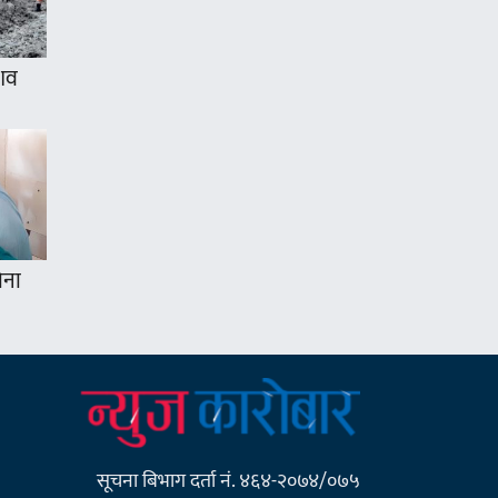
 शव
ोना
सूचना बिभाग दर्ता नं. ४६४-२०७४/०७५