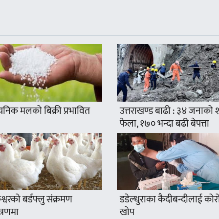
यनिक मलको बिक्री प्रभावित
उत्तराखण्ड बाढी : ३४ जनाको
फेला, १७० भन्दा बढी बेपत्ता
श्वरको बर्डफ्लु संक्रमण
डडेल्धुराका कैदीबन्दीलाई कोर
त्रणमा
खोप