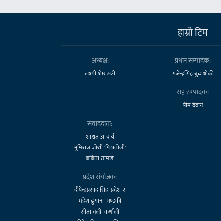
हाम्राे टिम
अध्यक्ष:
प्रधान सम्पादक:
लक्ष्मी श्रेष्ठ खत्री
गजेन्द्रसिंह बुढाथोकी
सह-सम्पादक:
भीम देवान
संवाददाता:
शाश्वत आचार्य
भूमिराज जोशी 'पिठातोली'
बबिता तामाङ
प्रदेश संयोजक:
दीपेन्द्रप्रसाद सिंह- प्रदेश २
महेश ढुंगाना- गण्डकी
सीता वली- कर्णाली