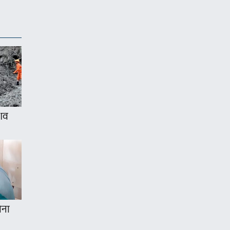
 शव
ोना