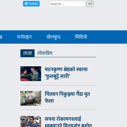
Follow
GO
्व
मनोरञ्जन
खेलकुद
भिडियो
ताजा
लाेकप्रिय
मदनकृष्ण श्रेष्ठको स्वरमा
‘फुलबुट्टे सारी’
चितवन निकुञ्जमा गैँडा मृत
फेला
सपना रोकामगरलाई
धम्क्याउने विनयजंग बस्नेत