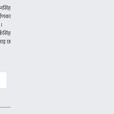
नसिंह
माणका
 ।
्कसिंह
नाइ छ