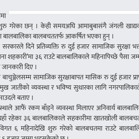
ामा
ुरु गरेका छन् । केही समयअघि आमाबुबासंगै जंगली खाद्यवस
का बालबालिका बालबचततर्फ आकर्षित भएका हुन् ।
ारले दिने प्रतिव्यक्ति रु दुई हजार सामाजिक सुरक्षा भत्त
ष साना शहकारी’मा ३६ राउटे बालबालिकाले महिनापिच्छे पैसा जम्म
े जानकारी दिए ।
 बाचुञ्जेलसम्म सामाजिक सुरक्षाबापत मासिक रु दुई हजार प्राप्त
ख जातीको व्यवस्था र भविष्य सुधारका लागि नगरपालिकाल
 साउदले बताए ।
थाले आफैं रकम बाँड्ने व्यवस्था मिलाएर अनिवार्य बालबा
्यहाँ रहेका ३६ बालबालिकाले सहकारीमा खातखोली बालबचत
। विगत ६ महिनादेखि शुरु गरेको बालबचतमा राउटे बालबाल
रु ६ हजार जम्मा भइसकेको छ ।