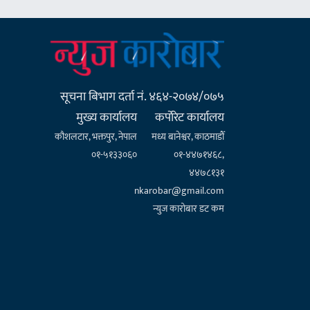
सूचना बिभाग दर्ता नं. ४६४-२०७४/०७५
मुख्य कार्यालय
कर्पाेरेट कार्यालय
कौशलटार, भक्तपुर, नेपाल
मध्य बानेश्वर, काठमाडौँ
०१-५१३३०६०
०१-४४७१४६८,
४४७८१३१
nkarobar@gmail.com
न्युज कारोबार डट कम