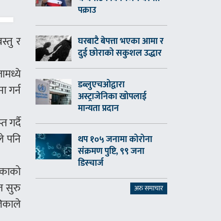
पक्राउ
्तु र
घरबाटै बेपत्ता भएका आमा र
दुई छोराको सकुशल उद्धार
ामध्ये
डब्लुएचओद्वारा
ा गर्न
अस्ट्राजेनिका खोपलाई
मान्यता प्रदान
 गर्दै
े पनि
थप १०५ जनामा कोरोना
संक्रमण पुष्टि, ९९ जना
डिस्चार्ज
लिकाको
 सुरु
अरु समाचार
िकाले