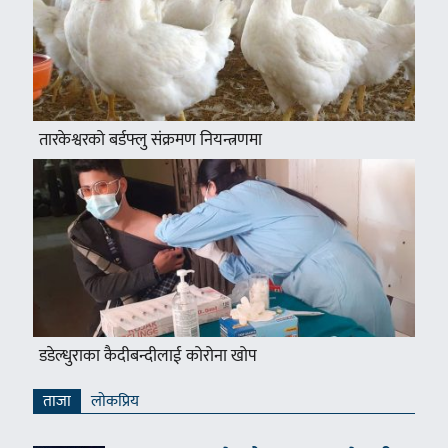
तारकेश्वरको बर्डफ्लु संक्रमण नियन्त्रणमा
डडेल्धुराका कैदीबन्दीलाई कोरोना खोप
ताजा
लाेकप्रिय