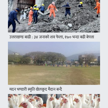
उत्तराखण्ड बाढी : ३४ जनाको शव फेला, १७० भन्दा बढी बेपत्ता
मदन भण्डारी स्मृति खेलकूद मैदान बन्दै