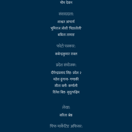
भीम देवान
संवाददाता:
शाश्वत आचार्य
भूमिराज जोशी 'पिठातोली'
बबिता तामाङ
फोटो पत्रकार:
कबेन्द्रकुमार रावल
प्रदेश संयोजक:
दीपेन्द्रप्रसाद सिंह- प्रदेश २
महेश ढुंगाना- गण्डकी
सीता वली- कर्णाली
दिनेश बिष्ट- सुदूरपश्चिम
लेखा:
सरिता श्रेष्ठ
चिफ मार्केटिङ अफिसर: