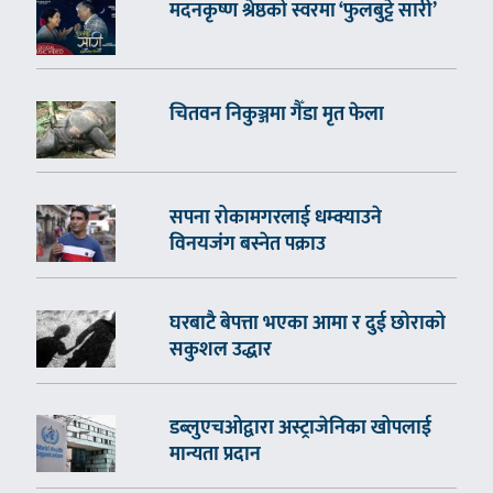
मदनकृष्ण श्रेष्ठको स्वरमा ‘फुलबुट्टे सारी’
चितवन निकुञ्जमा गैँडा मृत फेला
सपना रोकामगरलाई धम्क्याउने
विनयजंग बस्नेत पक्राउ
घरबाटै बेपत्ता भएका आमा र दुई छोराको
सकुशल उद्धार
डब्लुएचओद्वारा अस्ट्राजेनिका खोपलाई
मान्यता प्रदान