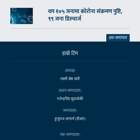
थप १०५ जनामा कोरोना संक्रमण पुष्टि,
९९ जना डिस्चार्ज
अरु समाचार
हाम्राे टिम
अध्यक्ष:
लक्ष्मी श्रेष्ठ खत्री
प्रधान सम्पादक:
गजेन्द्रसिंह बुढाथोकी
सम्पादक:
डुन्डुराज आचार्य (डीआर)
सह-सम्पादक: