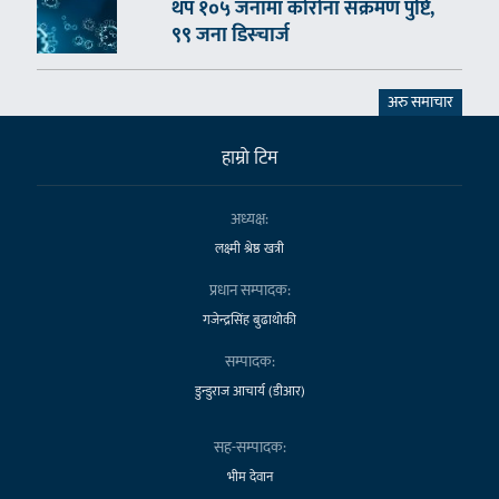
थप १०५ जनामा कोरोना संक्रमण पुष्टि,
९९ जना डिस्चार्ज
अरु समाचार
हाम्राे टिम
अध्यक्ष:
लक्ष्मी श्रेष्ठ खत्री
प्रधान सम्पादक:
गजेन्द्रसिंह बुढाथोकी
सम्पादक:
डुन्डुराज आचार्य (डीआर)
सह-सम्पादक:
भीम देवान