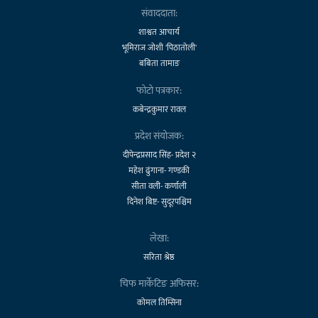
संवाददाता:
शाश्वत आचार्य
भूमिराज जोशी 'पिठातोली'
बबिता तामाङ
फोटो पत्रकार:
कबेन्द्रकुमार रावल
प्रदेश संयोजक:
दीपेन्द्रप्रसाद सिंह- प्रदेश २
महेश ढुंगाना- गण्डकी
सीता वली- कर्णाली
दिनेश बिष्ट- सुदूरपश्चिम
लेखा:
सरिता श्रेष्ठ
चिफ मार्केटिङ अफिसर:
कोमल तिम्सिना