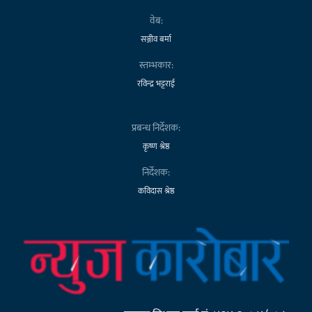
वेब:
सञ्जीव बर्मा
स्तम्भकार:
रविन्द्र भट्टराई
प्रबन्ध निर्देशक:
कृष्ण श्रेष्ठ
निर्देशक:
कविदास श्रेष्ठ