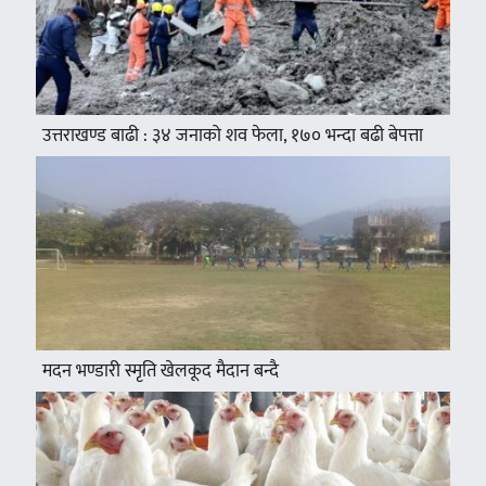
उत्तराखण्ड बाढी : ३४ जनाको शव फेला, १७० भन्दा बढी बेपत्ता
मदन भण्डारी स्मृति खेलकूद मैदान बन्दै