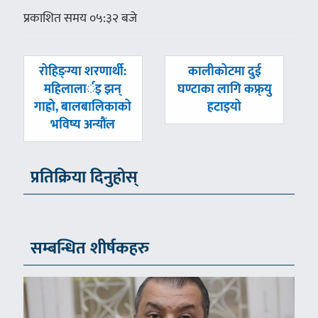
प्रकाशित समय ०५:३२ बजे
पछिल्लाे
अघिल्लाे
रोहिङ्ग्या शरणार्थी:
कालीकोटमा दुई
-
-
महिलालार्इ झन्
घण्टाका लागि कफ्र्यु
गाह्रो, बालबालिकाको
हटाइयो
भविष्य अन्यौंल
प्रतिक्रिया दिनुहोस्
सम्बन्धित शीर्षकहरु