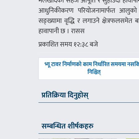
मलखादको सहज आपूर्ति र सुहाउँदो हावापानीले
आधुनिकीकरण परियोजनामार्फत आलुको ज
सङ्ख्यामा वृद्धि र लगाउने क्षेत्रफलसमे
हावापानी छ । रासस
प्रकाशित समय १२:३८ बजे
पछिल्लाे
भ्यू टावर निर्माणको काम निर्धारित समयमा नसक
-
निश्चित्
प्रतिक्रिया दिनुहोस्
सम्बन्धित शीर्षकहरु