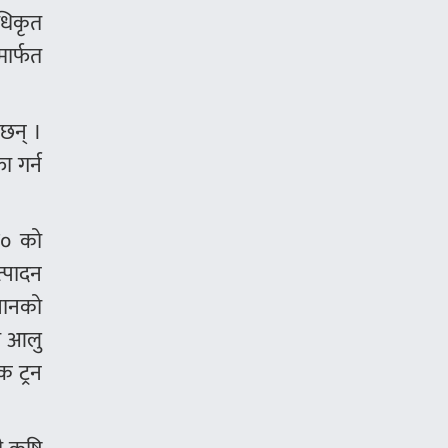
अधिकृत
मार्फत
 छन् ।
ा गर्न
ज० को
्पादन
िसानको
मा आलु
 ट्रन