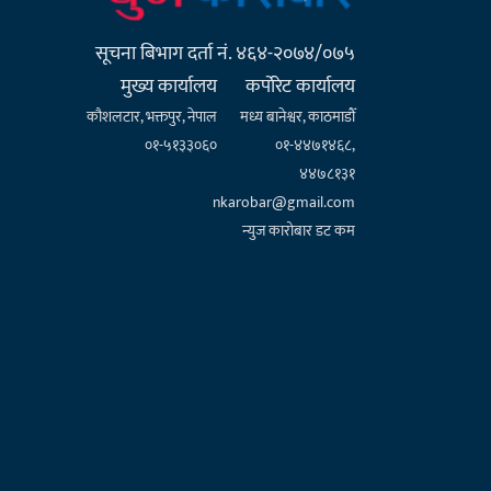
सूचना बिभाग दर्ता नं. ४६४-२०७४/०७५
मुख्य कार्यालय
कर्पाेरेट कार्यालय
कौशलटार, भक्तपुर, नेपाल
मध्य बानेश्वर, काठमाडौँ
०१-५१३३०६०
०१-४४७१४६८,
४४७८१३१
nkarobar@gmail.com
न्युज कारोबार डट कम