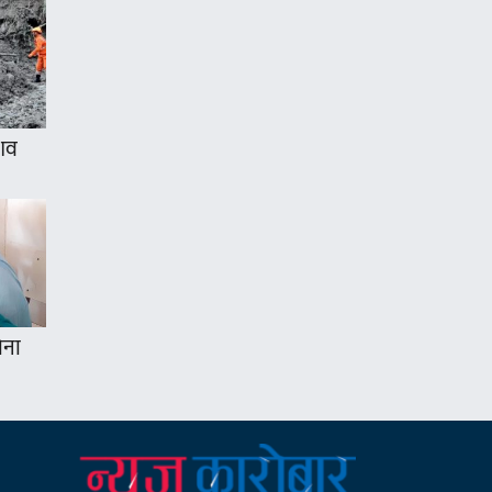
 शव
ोना