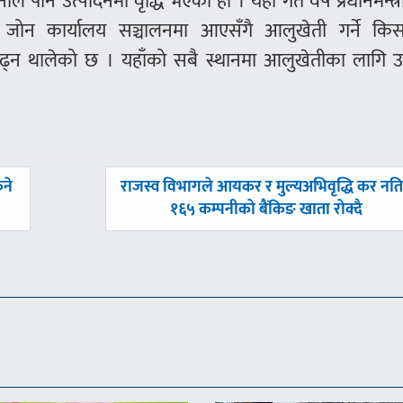
 पनि उत्पादनमा वृद्धि भएको हो । यहाँ गत वर्ष प्रधानमन्त्र
ोन कार्यालय सञ्चालनमा आएसँगै आलुखेती गर्ने कि
त बढ्न थालेको छ । यहाँको सबै स्थानमा आलुखेतीका लागि उ
अघिल्लाे
िने
राजस्व विभागले आयकर र मुल्यअभिवृद्धि कर नतिर्
-
१६५ कम्पनीको बैंकिङ खाता रोक्दै