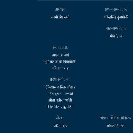
अध्यक्ष:
प्रधान सम्पादक:
लक्ष्मी श्रेष्ठ खत्री
गजेन्द्रसिंह बुढाथोकी
सह-सम्पादक:
भीम देवान
संवाददाता:
शाश्वत आचार्य
भूमिराज जोशी 'पिठातोली'
बबिता तामाङ
प्रदेश संयोजक:
दीपेन्द्रप्रसाद सिंह- प्रदेश २
महेश ढुंगाना- गण्डकी
सीता वली- कर्णाली
दिनेश बिष्ट- सुदूरपश्चिम
लेखा:
चिफ मार्केटिङ अफिसर:
सरिता श्रेष्ठ
कोमल तिम्सिना