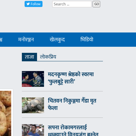
Follow
GO
्व
मनोरञ्जन
खेलकुद
भिडियो
ताजा
लाेकप्रिय
मदनकृष्ण श्रेष्ठको स्वरमा
‘फुलबुट्टे सारी’
चितवन निकुञ्जमा गैँडा मृत
फेला
सपना रोकामगरलाई
धम्क्याउने विनयजंग बस्नेत