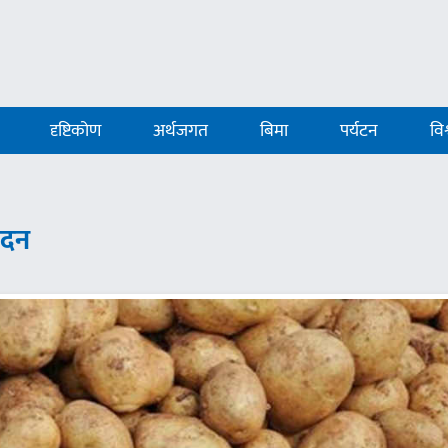
दृष्टिकोण
अर्थजगत
बिमा
पर्यटन
विश
ादन