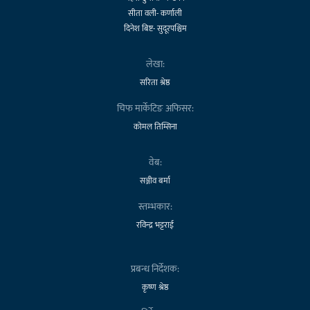
सीता वली- कर्णाली
दिनेश बिष्ट- सुदूरपश्चिम
लेखा:
सरिता श्रेष्ठ
चिफ मार्केटिङ अफिसर:
कोमल तिम्सिना
वेब:
सञ्जीव बर्मा
स्तम्भकार:
रविन्द्र भट्टराई
प्रबन्ध निर्देशक:
कृष्ण श्रेष्ठ