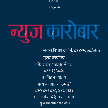
निर्देशक:
कविदास श्रेष्ठ
सूचना बिभाग दर्ता नं. ४६४-२०७४/०७५
मुख्य कार्यालय
कौशलटार, भक्तपुर, नेपाल
०१-५१३३०६०
कर्पाेरेट कार्यालय
मध्य बानेश्वर, काठमाडौँ
०१-४४७१४६८, ४४७८१३१
nkarobar@gmail.com
न्युज कारोबार डट कम