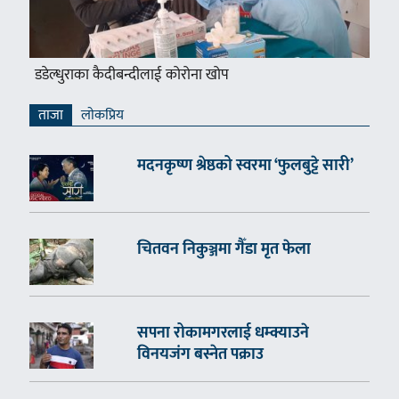
डडेल्धुराका कैदीबन्दीलाई कोरोना खोप
ताजा
लाेकप्रिय
मदनकृष्ण श्रेष्ठको स्वरमा ‘फुलबुट्टे सारी’
चितवन निकुञ्जमा गैँडा मृत फेला
सपना रोकामगरलाई धम्क्याउने
विनयजंग बस्नेत पक्राउ