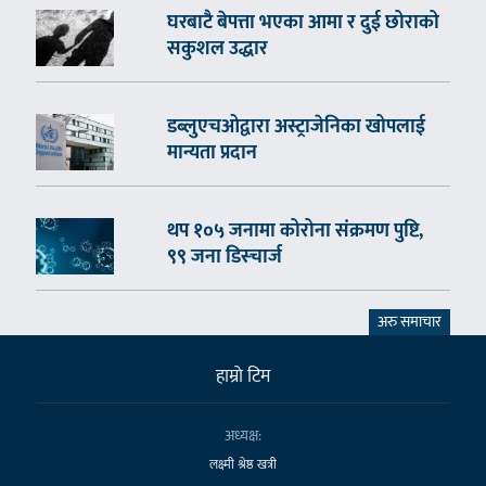
घरबाटै बेपत्ता भएका आमा र दुई छोराको
सकुशल उद्धार
डब्लुएचओद्वारा अस्ट्राजेनिका खोपलाई
मान्यता प्रदान
थप १०५ जनामा कोरोना संक्रमण पुष्टि,
९९ जना डिस्चार्ज
अरु समाचार
हाम्राे टिम
अध्यक्ष:
लक्ष्मी श्रेष्ठ खत्री