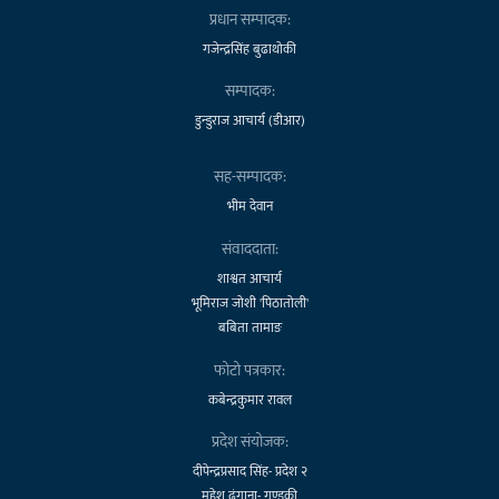
प्रधान सम्पादक:
गजेन्द्रसिंह बुढाथोकी
सम्पादक:
डुन्डुराज आचार्य (डीआर)
सह-सम्पादक:
भीम देवान
संवाददाता:
शाश्वत आचार्य
भूमिराज जोशी 'पिठातोली'
बबिता तामाङ
फोटो पत्रकार:
कबेन्द्रकुमार रावल
प्रदेश संयोजक:
दीपेन्द्रप्रसाद सिंह- प्रदेश २
महेश ढुंगाना- गण्डकी