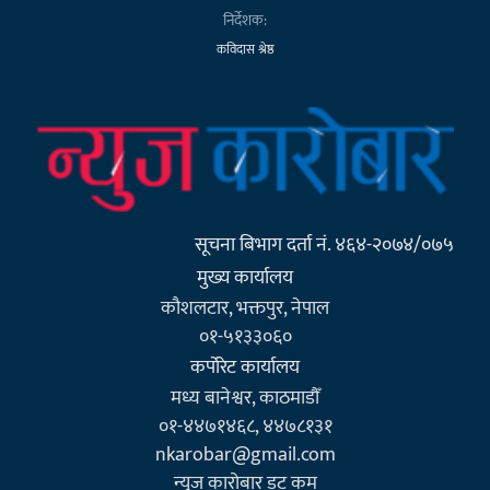
निर्देशक:
कविदास श्रेष्ठ
सूचना बिभाग दर्ता नं. ४६४-२०७४/०७५
मुख्य कार्यालय
कौशलटार, भक्तपुर, नेपाल
०१-५१३३०६०
कर्पाेरेट कार्यालय
मध्य बानेश्वर, काठमाडौँ
०१-४४७१४६८, ४४७८१३१
nkarobar@gmail.com
न्युज कारोबार डट कम