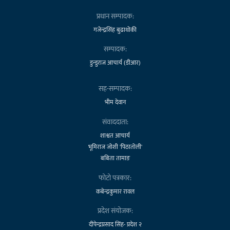
प्रधान सम्पादक:
गजेन्द्रसिंह बुढाथोकी
सम्पादक:
डुन्डुराज आचार्य (डीआर)
सह-सम्पादक:
भीम देवान
संवाददाता:
शाश्वत आचार्य
भूमिराज जोशी 'पिठातोली'
बबिता तामाङ
फोटो पत्रकार:
कबेन्द्रकुमार रावल
प्रदेश संयोजक:
दीपेन्द्रप्रसाद सिंह- प्रदेश २