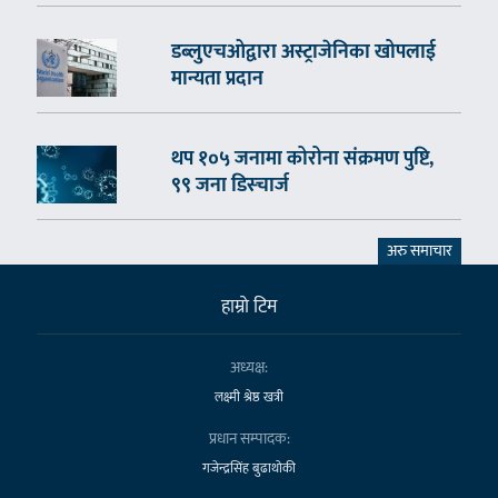
डब्लुएचओद्वारा अस्ट्राजेनिका खोपलाई
मान्यता प्रदान
थप १०५ जनामा कोरोना संक्रमण पुष्टि,
९९ जना डिस्चार्ज
अरु समाचार
हाम्राे टिम
अध्यक्ष:
लक्ष्मी श्रेष्ठ खत्री
प्रधान सम्पादक:
गजेन्द्रसिंह बुढाथोकी