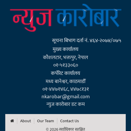
सूचना बिभाग दर्ता नं. ४६४-२०७४/०७५
मुख्य कार्यालय
कौशलटार, भक्तपुर, नेपाल
०१-५१३३०६०
कर्पाेरेट कार्यालय
मध्य बानेश्वर, काठमाडौँ
०१-४४७१४६८, ४४७८१३१
nkarobar@gmail.com
न्युज कारोबार डट कम
About
Our Team
Contact Us
© 2026 सर्वाधिकार सुरक्षित