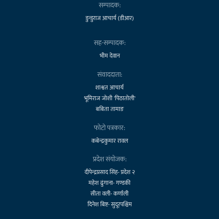
सम्पादक:
डुन्डुराज आचार्य (डीआर)
सह-सम्पादक:
भीम देवान
संवाददाता:
शाश्वत आचार्य
भूमिराज जोशी 'पिठातोली'
बबिता तामाङ
फोटो पत्रकार:
कबेन्द्रकुमार रावल
प्रदेश संयोजक:
दीपेन्द्रप्रसाद सिंह- प्रदेश २
महेश ढुंगाना- गण्डकी
सीता वली- कर्णाली
दिनेश बिष्ट- सुदूरपश्चिम