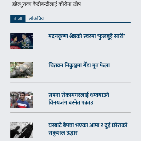
डडेल्धुराका कैदीबन्दीलाई कोरोना खोप
ताजा
लाेकप्रिय
मदनकृष्ण श्रेष्ठको स्वरमा ‘फुलबुट्टे सारी’
चितवन निकुञ्जमा गैँडा मृत फेला
सपना रोकामगरलाई धम्क्याउने
विनयजंग बस्नेत पक्राउ
घरबाटै बेपत्ता भएका आमा र दुई छोराको
सकुशल उद्धार