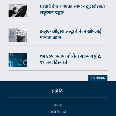
घरबाटै बेपत्ता भएका आमा र दुई छोराको
सकुशल उद्धार
डब्लुएचओद्वारा अस्ट्राजेनिका खोपलाई
मान्यता प्रदान
थप १०५ जनामा कोरोना संक्रमण पुष्टि,
९९ जना डिस्चार्ज
अरु समाचार
हाम्राे टिम
अध्यक्ष:
लक्ष्मी श्रेष्ठ खत्री