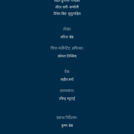
महेश ढुंगाना- गण्डकी
सीता वली- कर्णाली
दिनेश बिष्ट- सुदूरपश्चिम
लेखा:
सरिता श्रेष्ठ
चिफ मार्केटिङ अफिसर:
कोमल तिम्सिना
वेब:
सञ्जीव बर्मा
स्तम्भकार:
रविन्द्र भट्टराई
प्रबन्ध निर्देशक:
कृष्ण श्रेष्ठ