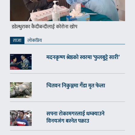
डडेल्धुराका कैदीबन्दीलाई कोरोना खोप
ताजा
लाेकप्रिय
मदनकृष्ण श्रेष्ठको स्वरमा ‘फुलबुट्टे सारी’
चितवन निकुञ्जमा गैँडा मृत फेला
सपना रोकामगरलाई धम्क्याउने
विनयजंग बस्नेत पक्राउ