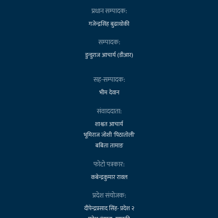
प्रधान सम्पादक:
गजेन्द्रसिंह बुढाथोकी
सम्पादक:
डुन्डुराज आचार्य (डीआर)
सह-सम्पादक:
भीम देवान
संवाददाता:
शाश्वत आचार्य
भूमिराज जोशी 'पिठातोली'
बबिता तामाङ
फोटो पत्रकार:
कबेन्द्रकुमार रावल
प्रदेश संयोजक:
दीपेन्द्रप्रसाद सिंह- प्रदेश २