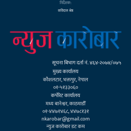
निर्देशक:
कविदास श्रेष्ठ
सूचना बिभाग दर्ता नं. ४६४-२०७४/०७५
मुख्य कार्यालय
कौशलटार, भक्तपुर, नेपाल
०१-५१३३०६०
कर्पाेरेट कार्यालय
मध्य बानेश्वर, काठमाडौँ
०१-४४७१४६८, ४४७८१३१
nkarobar@gmail.com
न्युज कारोबार डट कम