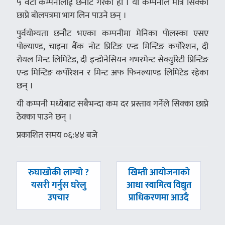
५ वटा कम्पनीलाई छनौट गरेको हो । यी कम्पनीले मात्र सिक्का
छाप्ने बोलपत्रमा भाग लिन पाउने छन् ।
पुर्वयोग्यता छनौट भएका कम्पनीमा मेनिका पोलस्का एसए
पोल्याण्ड, चाइना बैंक नोट प्रिटिङ एन्ड मिन्टिङ कर्पोरेशन, दी
रोयल मिन्ट लिमिटेड, दी इन्डोनेसियन गभरमेन्ट सेक्युरिटी प्रिन्टिङ
एन्ड मिन्टिङ कर्पोरेशन र मिन्ट अफ फिनल्याण्ड लिमिटेड रहेका
छन् ।
यी कम्पनी मध्येबाट सबैभन्दा कम दर प्रस्ताव गर्नेले सिक्का छाप्ने
ठेक्का पाउने छन् ।
प्रकाशित समय ०६:४४ बजे
पछिल्लाे
अघिल्लाे
रुघाखोकी लाग्यो ?
खिम्ती आयोजनाको
-
-
यसरी गर्नुस घरेलु
आधा स्वामित्व विद्युत
उपचार
प्राधिकरणमा आउदै