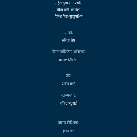
महेश ढुंगाना- गण्डकी
सीता वली- कर्णाली
दिनेश बिष्ट- सुदूरपश्चिम
लेखा:
सरिता श्रेष्ठ
चिफ मार्केटिङ अफिसर:
कोमल तिम्सिना
वेब:
सञ्जीव बर्मा
स्तम्भकार:
रविन्द्र भट्टराई
प्रबन्ध निर्देशक:
कृष्ण श्रेष्ठ