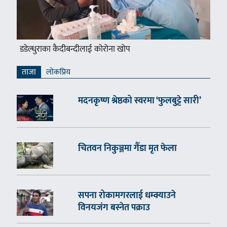
डडेल्धुराका कैदीबन्दीलाई कोरोना खोप
ताजा
लाेकप्रिय
मदनकृष्ण श्रेष्ठको स्वरमा ‘फुलबुट्टे सारी’
चितवन निकुञ्जमा गैँडा मृत फेला
सपना रोकामगरलाई धम्क्याउने
विनयजंग बस्नेत पक्राउ