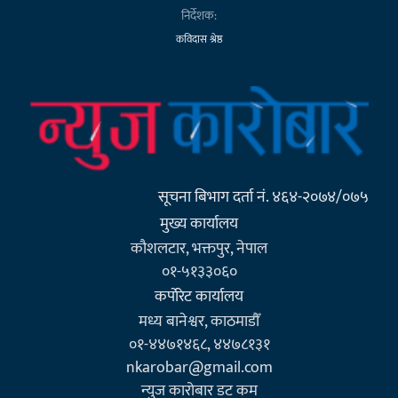
निर्देशक:
कविदास श्रेष्ठ
सूचना बिभाग दर्ता नं. ४६४-२०७४/०७५
मुख्य कार्यालय
कौशलटार, भक्तपुर, नेपाल
०१-५१३३०६०
कर्पाेरेट कार्यालय
मध्य बानेश्वर, काठमाडौँ
०१-४४७१४६८, ४४७८१३१
nkarobar@gmail.com
न्युज कारोबार डट कम