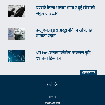
घरबाटै बेपत्ता भएका आमा र दुई छोराको
सकुशल उद्धार
डब्लुएचओद्वारा अस्ट्राजेनिका खोपलाई
मान्यता प्रदान
थप १०५ जनामा कोरोना संक्रमण पुष्टि,
९९ जना डिस्चार्ज
अरु समाचार
हाम्राे टिम
अध्यक्ष:
लक्ष्मी श्रेष्ठ खत्री