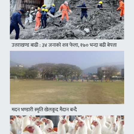
उत्तराखण्ड बाढी : ३४ जनाको शव फेला, १७० भन्दा बढी बेपत्ता
मदन भण्डारी स्मृति खेलकूद मैदान बन्दै