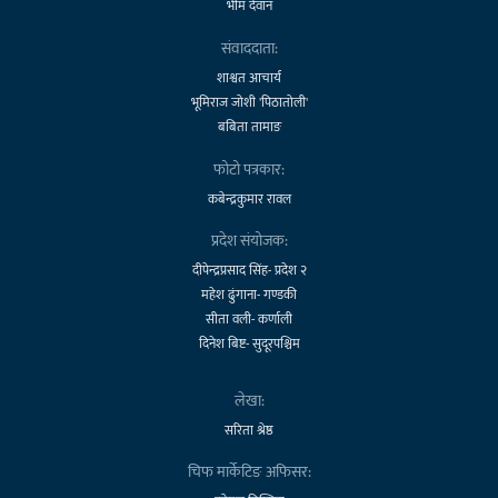
भीम देवान
संवाददाता:
शाश्वत आचार्य
भूमिराज जोशी 'पिठातोली'
बबिता तामाङ
फोटो पत्रकार:
कबेन्द्रकुमार रावल
प्रदेश संयोजक:
दीपेन्द्रप्रसाद सिंह- प्रदेश २
महेश ढुंगाना- गण्डकी
सीता वली- कर्णाली
दिनेश बिष्ट- सुदूरपश्चिम
लेखा:
सरिता श्रेष्ठ
चिफ मार्केटिङ अफिसर: