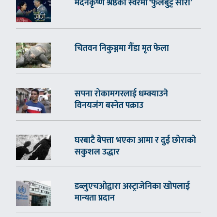
मदनकृष्ण श्रेष्ठको स्वरमा ‘फुलबुट्टे सारी’
चितवन निकुञ्जमा गैँडा मृत फेला
सपना रोकामगरलाई धम्क्याउने
विनयजंग बस्नेत पक्राउ
घरबाटै बेपत्ता भएका आमा र दुई छोराको
सकुशल उद्धार
डब्लुएचओद्वारा अस्ट्राजेनिका खोपलाई
मान्यता प्रदान