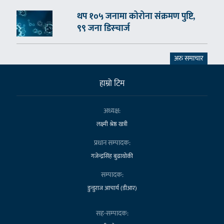
थप १०५ जनामा कोरोना संक्रमण पुष्टि,
९९ जना डिस्चार्ज
अरु समाचार
हाम्राे टिम
अध्यक्ष:
लक्ष्मी श्रेष्ठ खत्री
प्रधान सम्पादक:
गजेन्द्रसिंह बुढाथोकी
सम्पादक:
डुन्डुराज आचार्य (डीआर)
सह-सम्पादक: