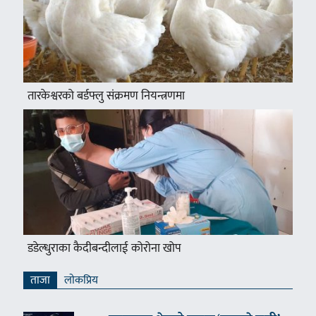
तारकेश्वरको बर्डफ्लु संक्रमण नियन्त्रणमा
डडेल्धुराका कैदीबन्दीलाई कोरोना खोप
ताजा
लाेकप्रिय