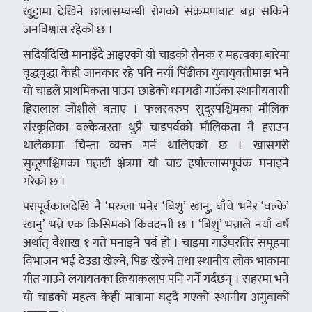
खुट्टामा देखिने छालासम्बन्धी रोगको संक्रमणबाट बच्न सकिने
जनविश्वास रहेको छ ।
सदियौँदेखि मानाइँदै आइएको यो चाडको रौनक र महत्वका बारेमा
वृद्धवृद्धा केही जानकार रहे पनि नयाँ पिँढीका युवायुवतीमाझ भने
यो चाडले प्राथमिकता पाउन छाडेको धनगढी गाउँका स्थानीयवासी
हिरालाल जोशीले बताए । फलस्वरुप सुदूरपश्चिमका मौलिक
संस्कृतिका वल्केजस्ता थुप्रै चाडपर्वको मौलिकता नै हराउन
थालेकामा चिन्ता व्यक्त गर्न थालिएको छ । खासगरी
सुदूरपश्चिमका पहाडी क्षेत्रमा यो चाड हर्षोल्लासपूर्वक मनाइने
गरेको छ ।
परापूर्वकालदेखि नै ‘मरुला भनेर ‘बिशु’ खानु, बाँचे भनेर ‘वल्के’
खानु’ भन्ने एक किसिमको किंवदन्ती छ । ‘बिशु’ भन्नाले नयाँ वर्ष
अर्थात् वैशाख १ गते मनाइने पर्व हो । चाडमा गाउँघरतिर समूहमा
विभाजन भई देउडा खेल्ने, पिङ खेल्ने तथा स्थानीय लोक भाकामा
गीत गाउने लगायतका क्रियाकलाप पनि गर्ने गर्दछन् । सहरमा भने
यो चाडको महत्व केही मात्रामा घट्दै गएको स्थानीय अगुवाको