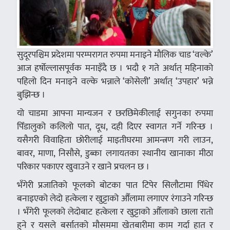
सुदूरपश्चिम प्रदेशमा परम्परागत रुपमा मनाइने मौलिक चाड ‘वल्के’
आज हर्षोल्लासपूर्वक मनाइँदै छ । भदौ १ गते अर्थात् महिनाको
पहिलो दिन मनाइने वल्के भन्नाले ‘कोसेली’ अर्थात् ‘उपहार’ भन्ने
बुझिन्छ ।
यो चाडमा आफ्ना मान्यजन र छरछिमेकीलाई सगुनका रुपमा
पिँडालुको कलिलो पात, दूध, दही दिएर स्वागत गर्ने गरिन्छ ।
यसैगरी विवाहिता छोरीलाई माइतीघरमा आमन्त्रण गरी लाउन,
बावर, माणा, निसौसे, डुब्का लगायतका स्थानीय खानाका मीठा
परिकार पकाएर खुवाउने र खाने प्रचलन छ ।
भँगेरी प्रजातिको फूलको बोटका पात टिपेर सिलौटामा पिँधेर
बनाइएको लेदो हत्केला र खुट्टाको औँलामा लगाएर रंगाउने गरिन्छ
। भँगेरी फूलको लेदोबाट हत्केला र खुट्टाको औँलाको छाला रातो
हुने र यसले बर्सातको मौसममा खेतबारीमा काम गर्दा हात र