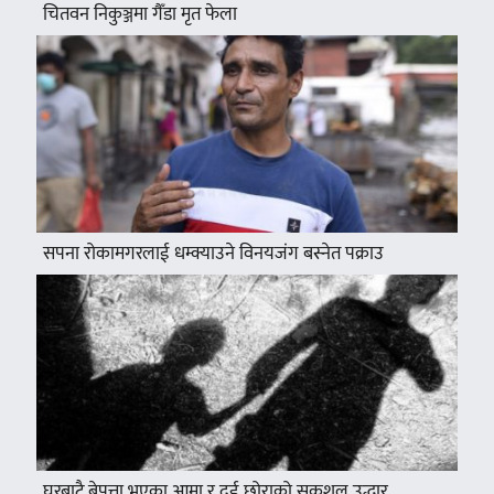
चितवन निकुञ्जमा गैँडा मृत फेला
सपना रोकामगरलाई धम्क्याउने विनयजंग बस्नेत पक्राउ
घरबाटै बेपत्ता भएका आमा र दुई छोराको सकुशल उद्धार