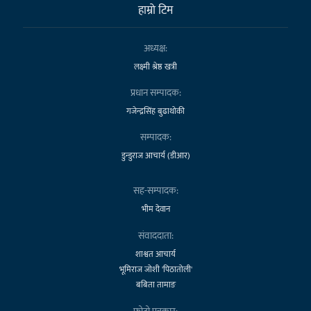
हाम्राे टिम
अध्यक्ष:
लक्ष्मी श्रेष्ठ खत्री
प्रधान सम्पादक:
गजेन्द्रसिंह बुढाथोकी
सम्पादक:
डुन्डुराज आचार्य (डीआर)
सह-सम्पादक:
भीम देवान
संवाददाता:
शाश्वत आचार्य
भूमिराज जोशी 'पिठातोली'
बबिता तामाङ