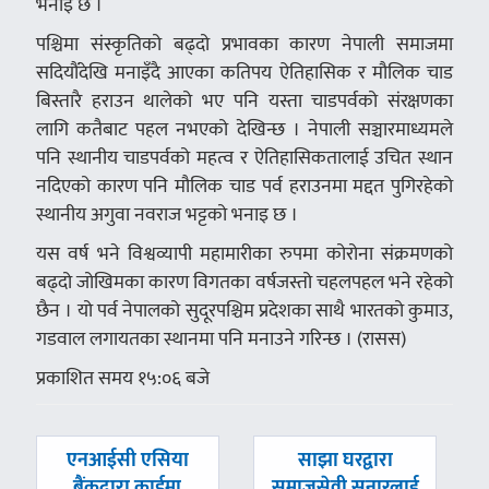
भनाइ छ ।
पश्चिमा संस्कृतिको बढ्दो प्रभावका कारण नेपाली समाजमा
सदियौंदेखि मनाइँदै आएका कतिपय ऐतिहासिक र मौलिक चाड
बिस्तारै हराउन थालेको भए पनि यस्ता चाडपर्वको संरक्षणका
लागि कतैबाट पहल नभएको देखिन्छ । नेपाली सञ्चारमाध्यमले
पनि स्थानीय चाडपर्वको महत्व र ऐतिहासिकतालाई उचित स्थान
नदिएको कारण पनि मौलिक चाड पर्व हराउनमा मद्दत पुगिरहेको
स्थानीय अगुवा नवराज भट्टको भनाइ छ ।
यस वर्ष भने विश्वव्यापी महामारीका रुपमा कोरोना संक्रमणको
बढ्दो जोखिमका कारण विगतका वर्षजस्तो चहलपहल भने रहेको
छैन । यो पर्व नेपालको सुदूरपश्चिम प्रदेशका साथै भारतको कुमाउ,
गडवाल लगायतका स्थानमा पनि मनाउने गरिन्छ । (रासस)
प्रकाशित समय १५:०६ बजे
पछिल्लाे
अघिल्लाे
एनआईसी एसिया
साझा घरद्वारा
-
-
बैंकद्वारा कार्डमा
समाजसेवी सुनारलाई