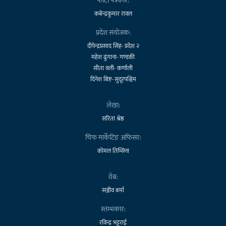
फोटो पत्रकार:
कबेन्द्रकुमार रावल
प्रदेश संयोजक:
दीपेन्द्रप्रसाद सिंह- प्रदेश २
महेश ढुंगाना- गण्डकी
सीता वली- कर्णाली
दिनेश बिष्ट- सुदूरपश्चिम
लेखा:
सरिता श्रेष्ठ
चिफ मार्केटिङ अफिसर:
कोमल तिम्सिना
वेब:
सञ्जीव बर्मा
स्तम्भकार:
रविन्द्र भट्टराई