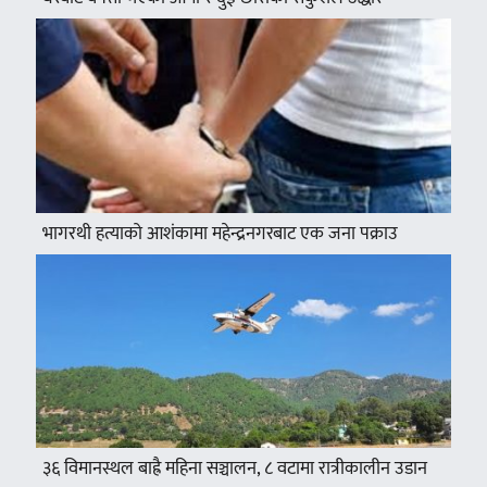
भागरथी हत्याको आशंकामा महेन्द्रनगरबाट एक जना पक्राउ
३६ विमानस्थल बाह्रै महिना सञ्चालन, ८ वटामा रात्रीकालीन उडान