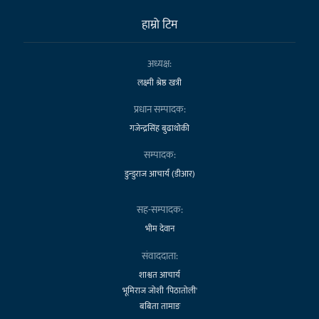
हाम्राे टिम
अध्यक्ष:
लक्ष्मी श्रेष्ठ खत्री
प्रधान सम्पादक:
गजेन्द्रसिंह बुढाथोकी
सम्पादक:
डुन्डुराज आचार्य (डीआर)
सह-सम्पादक:
भीम देवान
संवाददाता:
शाश्वत आचार्य
भूमिराज जोशी 'पिठातोली'
बबिता तामाङ