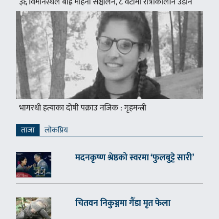
३६ विमानस्थल बाह्रै महिना सञ्चालन, ८ वटामा रात्रीकालीन उडान
भागरथी हत्याका दोषी पक्राउ नजिक : गृहमन्त्री
ताजा
लाेकप्रिय
मदनकृष्ण श्रेष्ठको स्वरमा ‘फुलबुट्टे सारी’
चितवन निकुञ्जमा गैँडा मृत फेला