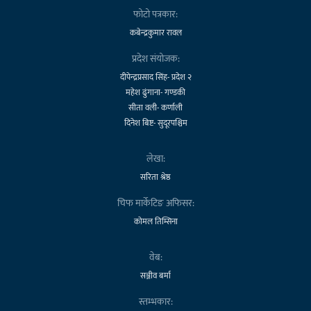
फोटो पत्रकार:
कबेन्द्रकुमार रावल
प्रदेश संयोजक:
दीपेन्द्रप्रसाद सिंह- प्रदेश २
महेश ढुंगाना- गण्डकी
सीता वली- कर्णाली
दिनेश बिष्ट- सुदूरपश्चिम
लेखा:
सरिता श्रेष्ठ
चिफ मार्केटिङ अफिसर:
कोमल तिम्सिना
वेब:
सञ्जीव बर्मा
स्तम्भकार: