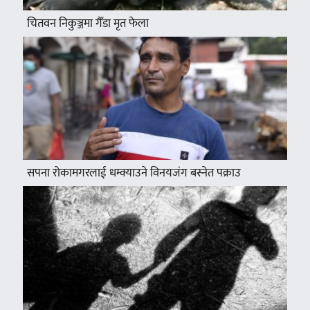
चितवन निकुञ्जमा गैँडा मृत फेला
सपना रोकामगरलाई धम्क्याउने विनयजंग बस्नेत पक्राउ