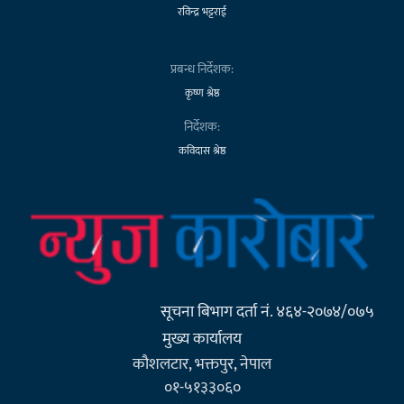
रविन्द्र भट्टराई
प्रबन्ध निर्देशक:
कृष्ण श्रेष्ठ
निर्देशक:
कविदास श्रेष्ठ
सूचना बिभाग दर्ता नं. ४६४-२०७४/०७५
मुख्य कार्यालय
कौशलटार, भक्तपुर, नेपाल
०१-५१३३०६०