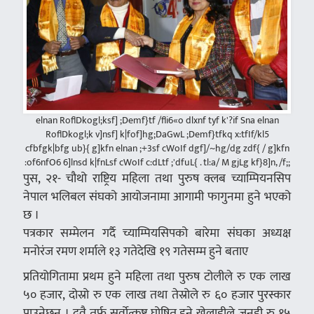
elnan RoflDkogl;ksf] ;Demf}tf /fli6«o dlxnf tyf k'?if Sna elnan
RoflDkogl;k v]nsf] k|fof]hg;DaGwL ;Demf}tfkq x:tfIf/kl5
cfbfgk|bfg ub}{ g]kfn elnan ;+3sf cWoIf dgf]/~hg/dg zdf{ / g]kfn
:of6nfO6 6]lnsd k|fnLsf cWoIf c:dLtf ;'dfuL{ . tl:a/ M gjLg kf}8]n, /f;;
पुस, २१- चौथो राष्ट्रिय महिला तथा पुरुष क्लब च्याम्पियनसिप
नेपाल भलिबल संघको आयोजनामा आगामी फागुनमा हुने भएको
छ ।
पत्रकार सम्मेलन गर्दै च्याम्पियसिपको बारेमा संघका अध्यक्ष
मनोरंज रमण शर्माले १३ गतेदेखि १९ गतेसम्म हुने बताए
प्रतियोगितामा प्रथम हुने महिला तथा पुरुष टोलीले रु एक लाख
५० हजार, दोस्रो रु एक लाख तथा तेस्रोले रु ६० हजार पुरस्कार
पाउनेछन् । दुवै तर्फ सर्वोत्कृष्ट घोषित हुने खेलाडीले जनही रु १५