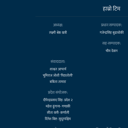
हाम्राे टिम
अध्यक्ष:
प्रधान सम्पादक:
लक्ष्मी श्रेष्ठ खत्री
गजेन्द्रसिंह बुढाथोकी
सह-सम्पादक:
भीम देवान
संवाददाता:
शाश्वत आचार्य
भूमिराज जोशी 'पिठातोली'
बबिता तामाङ
प्रदेश संयोजक:
दीपेन्द्रप्रसाद सिंह- प्रदेश २
महेश ढुंगाना- गण्डकी
सीता वली- कर्णाली
दिनेश बिष्ट- सुदूरपश्चिम