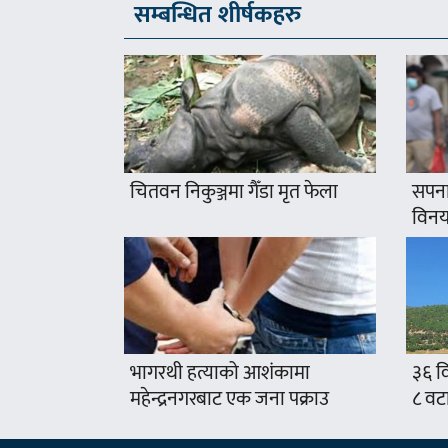
सम्बन्धित शीर्षकहरु
चितवन निकुञ्जमा गैँडा मृत फेला
सपना
विनयज
भागरथी हत्याको आशंकामा
३६ वि
महेन्द्रनगरबाट एक जना पक्राउ
८ वट