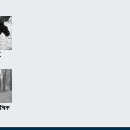
ई
 नजिक