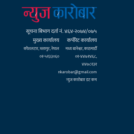
सूचना बिभाग दर्ता नं. ४६४-२०७४/०७५
मुख्य कार्यालय
कर्पाेरेट कार्यालय
कौशलटार, भक्तपुर, नेपाल
मध्य बानेश्वर, काठमाडौँ
०१-५१३३०६०
०१-४४७१४६८,
४४७८१३१
nkarobar@gmail.com
न्युज कारोबार डट कम