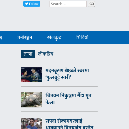
Follow
GO
्व
मनोरञ्जन
खेलकुद
भिडियो
ताजा
लाेकप्रिय
मदनकृष्ण श्रेष्ठको स्वरमा
‘फुलबुट्टे सारी’
चितवन निकुञ्जमा गैँडा मृत
फेला
सपना रोकामगरलाई
धम्क्याउने विनयजंग बस्नेत