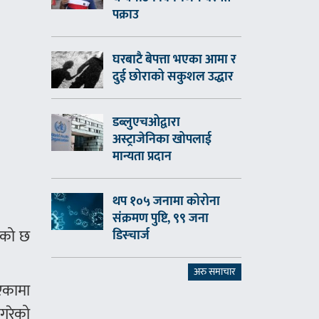
पक्राउ
घरबाटै बेपत्ता भएका आमा र
दुई छोराको सकुशल उद्धार
डब्लुएचओद्वारा
अस्ट्राजेनिका खोपलाई
मान्यता प्रदान
थप १०५ जनामा कोरोना
संक्रमण पुष्टि, ९९ जना
रेको छ
डिस्चार्ज
अरु समाचार
एकामा
 गरेको