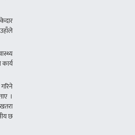
ाकेदार
उहाँले
ास्थ्य
 कार्य
 गरिने
बताए ।
ि खतरा
हनीय छ