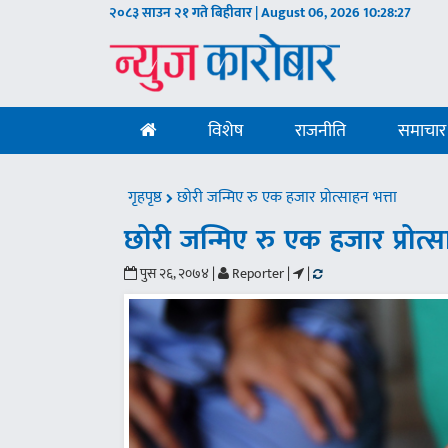
२०८३ साउन २१ गते बिहीवार | August 06, 2026
10:28:28
विशेष
राजनीति
समाचार
गृहपृष्ठ
छोरी जन्मिए रु एक हजार प्रोत्साहन भत्ता
छोरी जन्मिए रु एक हजार प्रोत्स
पुस २६, २०७४ |
Reporter |
|