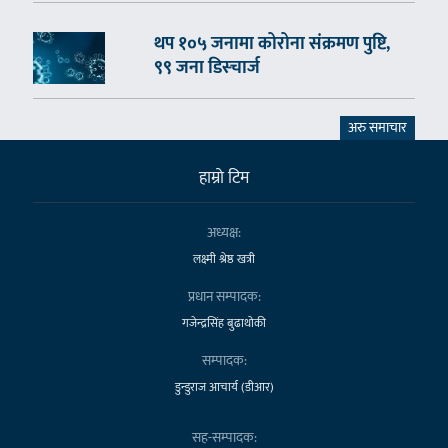
थप १०५ जनामा कोरोना संक्रमण पुष्टि,
९९ जना डिस्चार्ज
अरु समाचार
हाम्राे टिम
अध्यक्ष:
लक्ष्मी श्रेष्ठ खत्री
प्रधान सम्पादक:
गजेन्द्रसिंह बुढाथोकी
सम्पादक:
डुन्डुराज आचार्य (डीआर)
सह-सम्पादक: