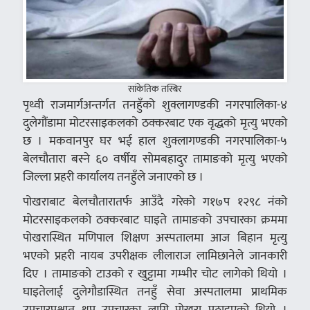
सांकेतिक तस्बिर
पृथ्वी राजमार्गअन्तर्गत तनहुँको शुक्लागण्डकी नगरपालिका-४
दुलेगौंडामा मोटरसाइकलको ठक्करबाट एक वृद्धको मृत्यु भएको
छ । मकवानपुर घर भई हाल शुक्लागण्डकी नगरपालिका-५
बेलचौतारा बस्ने ६० वर्षीय सोमबहादुर तामाङको मृत्यु भएको
जिल्ला प्रहरी कार्यालय तनहुँले जनाएको छ ।
पोखराबाट बेलचौतारातर्फ आउँदै गरेको ग१७प १२९८ नंको
मोटरसाइकलको ठक्करबाट घाइते तामाङको उपचारका क्रममा
पोखरास्थित मणिपाल शिक्षण अस्पतालमा आज बिहान मृत्यु
भएको प्रहरी नायब उपरीक्षक लीलाराज लामिछानेले जानकारी
दिए । तामाङको टाउको र खुट्टामा गम्भीर चोट लागेको थियो ।
घाइतेलाई दुलेगौडास्थित तनहुँ सेवा अस्पतालमा प्राथमिक
उपचारपश्चात् थप उपचारका लागि पोखरा पठाइएको थियो ।