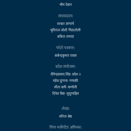
भीम देवान
संवाददाता:
शाश्वत आचार्य
भूमिराज जोशी 'पिठातोली'
बबिता तामाङ
फोटो पत्रकार:
कबेन्द्रकुमार रावल
प्रदेश संयोजक:
दीपेन्द्रप्रसाद सिंह- प्रदेश २
महेश ढुंगाना- गण्डकी
सीता वली- कर्णाली
दिनेश बिष्ट- सुदूरपश्चिम
लेखा:
सरिता श्रेष्ठ
चिफ मार्केटिङ अफिसर: