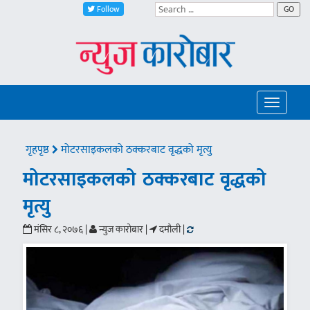
Follow
GO
Toggle
navigatio
गृहपृष्ठ
मोटरसाइकलको ठक्करबाट वृद्धको मृत्यु
मोटरसाइकलको ठक्करबाट वृद्धको
मृत्यु
मंसिर ८, २०७६ |
न्युज कारोबार |
दमौली |