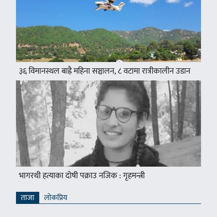
३६ विमानस्थल बाह्रै महिना सञ्चालन, ८ वटामा रात्रीकालीन उडान
भागरथी हत्याका दोषी पक्राउ नजिक : गृहमन्त्री
ताजा
लाेकप्रिय