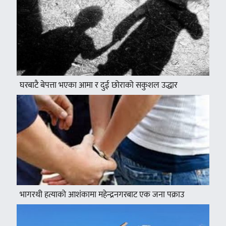
घरबाटै बेपत्ता भएका आमा र दुई छोराको सकुशल उद्धार
भागरथी हत्याको आशंकामा महेन्द्रनगरबाट एक जना पक्राउ