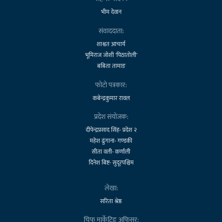
भीम देवान
संवाददाता:
शाश्वत आचार्य
भूमिराज जोशी 'पिठातोली'
बबिता तामाङ
फोटो पत्रकार:
कबेन्द्रकुमार रावल
प्रदेश संयोजक:
दीपेन्द्रप्रसाद सिंह- प्रदेश २
महेश ढुंगाना- गण्डकी
सीता वली- कर्णाली
दिनेश बिष्ट- सुदूरपश्चिम
लेखा:
सरिता श्रेष्ठ
चिफ मार्केटिङ अफिसर: