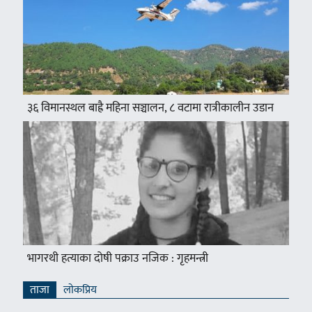
३६ विमानस्थल बाह्रै महिना सञ्चालन, ८ वटामा रात्रीकालीन उडान
भागरथी हत्याका दोषी पक्राउ नजिक : गृहमन्त्री
ताजा
लाेकप्रिय