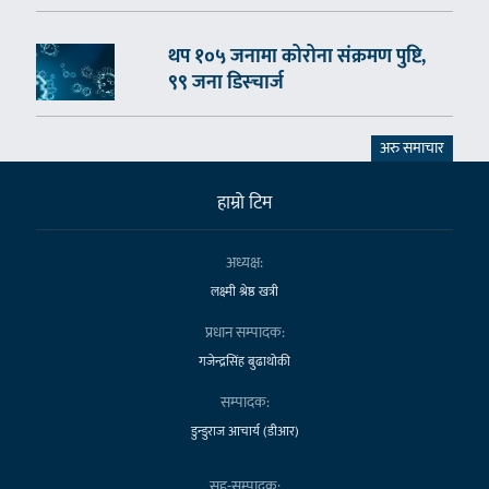
थप १०५ जनामा कोरोना संक्रमण पुष्टि,
९९ जना डिस्चार्ज
अरु समाचार
हाम्राे टिम
अध्यक्ष:
लक्ष्मी श्रेष्ठ खत्री
प्रधान सम्पादक:
गजेन्द्रसिंह बुढाथोकी
सम्पादक:
डुन्डुराज आचार्य (डीआर)
सह-सम्पादक: